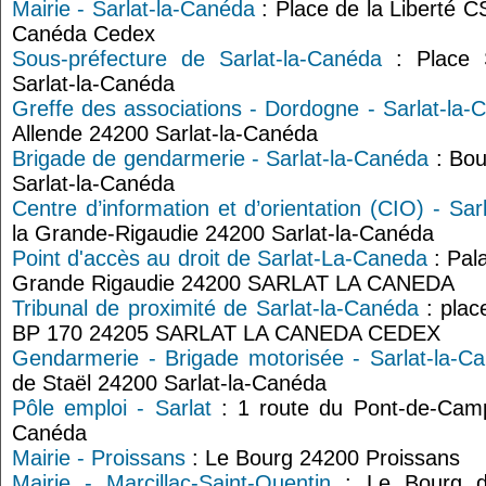
Mairie - Sarlat-la-Canéda
: Place de la Liberté C
Canéda Cedex
Sous-préfecture de Sarlat-la-Canéda
: Place S
Sarlat-la-Canéda
Greffe des associations - Dordogne - Sarlat-la-
Allende 24200 Sarlat-la-Canéda
Brigade de gendarmerie - Sarlat-la-Canéda
: Bou
Sarlat-la-Canéda
Centre d’information et d’orientation (CIO) - Sar
la Grande-Rigaudie 24200 Sarlat-la-Canéda
Point d'accès au droit de Sarlat-La-Caneda
: Pala
Grande Rigaudie 24200 SARLAT LA CANEDA
Tribunal de proximité de Sarlat-la-Canéda
: plac
BP 170 24205 SARLAT LA CANEDA CEDEX
Gendarmerie - Brigade motorisée - Sarlat-la-C
de Staël 24200 Sarlat-la-Canéda
Pôle emploi - Sarlat
: 1 route du Pont-de-Camp
Canéda
Mairie - Proissans
: Le Bourg 24200 Proissans
Mairie - Marcillac-Saint-Quentin
: Le Bourg de