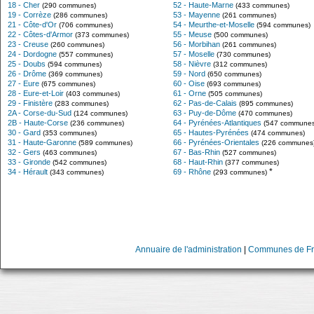
18 - Cher
52 - Haute-Marne
(290 communes)
(433 communes)
19 - Corrèze
53 - Mayenne
(286 communes)
(261 communes)
21 - Côte-d'Or
54 - Meurthe-et-Moselle
(706 communes)
(594 communes)
22 - Côtes-d'Armor
55 - Meuse
(373 communes)
(500 communes)
23 - Creuse
56 - Morbihan
(260 communes)
(261 communes)
24 - Dordogne
57 - Moselle
(557 communes)
(730 communes)
25 - Doubs
58 - Nièvre
(594 communes)
(312 communes)
26 - Drôme
59 - Nord
(369 communes)
(650 communes)
27 - Eure
60 - Oise
(675 communes)
(693 communes)
28 - Eure-et-Loir
61 - Orne
(403 communes)
(505 communes)
29 - Finistère
62 - Pas-de-Calais
(283 communes)
(895 communes)
2A - Corse-du-Sud
63 - Puy-de-Dôme
(124 communes)
(470 communes)
2B - Haute-Corse
64 - Pyrénées-Atlantiques
(236 communes)
(547 communes
30 - Gard
65 - Hautes-Pyrénées
(353 communes)
(474 communes)
31 - Haute-Garonne
66 - Pyrénées-Orientales
(589 communes)
(226 communes
32 - Gers
67 - Bas-Rhin
(463 communes)
(527 communes)
33 - Gironde
68 - Haut-Rhin
(542 communes)
(377 communes)
*
34 - Hérault
69 - Rhône
(343 communes)
(293 communes)
Annuaire de l'administration
|
Communes de Fr