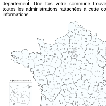
département. Une fois votre commune trouvé
toutes les administrations rattachées à cette 
informations.
62
59
80
02
76
08
60
50
95
14
27
51
55
78
61
77
91
22
29
10
28
53
35
72
52
89
56
45
41
44
21
49
37
58
18
36
85
R�gion Parisienne
71
79
86
03
95
77
01
23
87
17
69
93
92
42
63
75
16
19
3
78
43
94
15
24
91