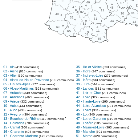
26
33
46
07
47
48
12
82
84
30
40
32
81
34
13
31
64
11
65
09
66
01 - Ain
35 - Ille-et-Vilaine
(419 communes)
(353 communes)
02 - Aisne
36 - Indre
(816 communes)
(247 communes)
03 - Allier
37 - Indre-et-Loire
(320 communes)
(277 communes)
04 - Alpes-de-Haute-Provence
38 - Isère
(200 communes)
(533 communes)
05 - Hautes-Alpes
39 - Jura
(177 communes)
(544 communes)
06 - Alpes-Maritimes
40 - Landes
(163 communes)
(331 communes)
07 - Ardèche
41 - Loir-et-Cher
(339 communes)
(291 communes)
08 - Ardennes
42 - Loire
(463 communes)
(327 communes)
09 - Ariège
43 - Haute-Loire
(332 communes)
(260 communes)
10 - Aube
44 - Loire-Atlantique
(433 communes)
(221 communes)
11 - Aude
45 - Loiret
(438 communes)
(334 communes)
12 - Aveyron
46 - Lot
(304 communes)
(340 communes)
*
13 - Bouches-du-Rhône
47 - Lot-et-Garonne
(119 communes)
(319 communes)
14 - Calvados
48 - Lozère
(706 communes)
(185 communes)
15 - Cantal
49 - Maine-et-Loire
(260 communes)
(363 communes)
16 - Charente
50 - Manche
(404 communes)
(601 communes)
17 - Charente-Maritime
51 - Marne
(472 communes)
(620 communes)