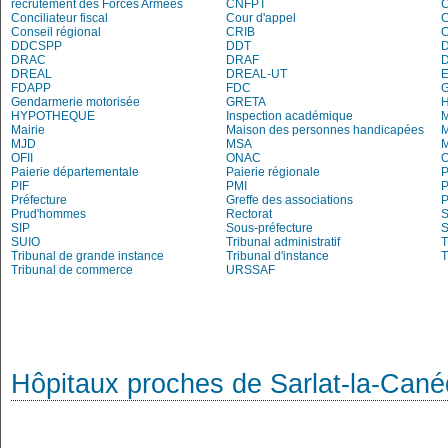
recrutement des Forces Armées
CNFPT
C
Conciliateur fiscal
Cour d'appel
Conseil régional
CRIB
DDCSPP
DDT
DRAC
DRAF
DREAL
DREAL-UT
E
FDAPP
FDC
G
Gendarmerie motorisée
GRETA
H
HYPOTHEQUE
Inspection académique
Mairie
Maison des personnes handicapées
M
MJD
MSA
M
OFII
ONAC
O
Paierie départementale
Paierie régionale
P
PIF
PMI
P
Préfecture
Greffe des associations
P
Prud'hommes
Rectorat
S
SIP
Sous-préfecture
S
SUIO
Tribunal administratif
T
Tribunal de grande instance
Tribunal d'instance
T
Tribunal de commerce
URSSAF
Hôpitaux proches de Sarlat-la-Can