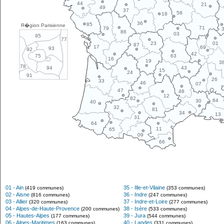
44
21
49
37
58
18
36
85
R�gion Parisienne
71
79
86
03
95
77
01
23
87
17
69
93
92
42
63
75
16
19
3
78
43
94
15
24
91
26
33
46
07
47
48
12
82
84
30
40
32
81
34
13
31
64
11
65
09
66
01 - Ain
35 - Ille-et-Vilaine
(419 communes)
(353 communes)
02 - Aisne
36 - Indre
(816 communes)
(247 communes)
03 - Allier
37 - Indre-et-Loire
(320 communes)
(277 communes)
04 - Alpes-de-Haute-Provence
38 - Isère
(200 communes)
(533 communes)
05 - Hautes-Alpes
39 - Jura
(177 communes)
(544 communes)
06 - Alpes-Maritimes
40 - Landes
(163 communes)
(331 communes)