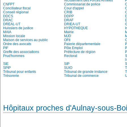
recrutement des Forces Armées
P
CNFPT
Commissariat de police
C
Conciliateur fiscal
Cour d'appel
Conseil régional
CRIB
DDCS
DDPP
DRAC
DRAF
DREAL-UT
DRIEA-UT
Huissiers de justice
HYPOTHEQUE
I
MAIA
Mairie
M
Mission locale
MJD
Maison de services au public
OFII
Ordre des avocats
Paierie départementale
P
PIF
Pôle Emploi
P
Greffe des associations
Préfecture de région
P
Prud'hommes
Rectorat
S
l
SIE
SIP
S
SPIP
SUIO
T
Tribunal pour enfants
Tribunal de grande instance
T
Trésorerie
Tribunal de commerce
Hôpitaux proches d'Aulnay-sous-Bo