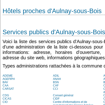
Hôtels proches d'Aulnay-sous-Bois
Services publics d'Aulnay-sous-Boi
Voici la liste des services publics d'Aulnay-sous
d'une administration de la liste ci-dessous pour
informations: adresse, horaires d'ouverture
adresse du site web, informations géographiques.
Types administrations rattachées à la commune 
ADEME
ADIL
AGEFIPH
ANAH
BAV
BSN
B
CAA
CAF
C
CARSAT
CCI
C
d
CDG
Conseil général
C
CICAS
CIDF
C
CIO
Centre d'informations et de