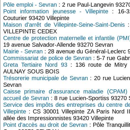
Pôle emploi - Sevran
: 2 rue Paul-Langevin 9327
Point information jeunesse - Villepinte
: 16-32
Couturier 93420 Villepinte
Maison d'arrêt de Villepinte-Seine-Saint-Denis
:
VILLEPINTE CEDEX
Centre de protection maternelle et infantile (PM
19 avenue Salvador-Allende 93270 Sevran
Mairie - Sevran
: 28 avenue du Général-Leclerc 
Commissariat de police de Sevran
: 5-7 rue Gabr
Greta Tertiaire Nord 93
: 136 route de Mitry 
AULNAY SOUS BOIS
Trésorerie municipale de Sevran
: 20 rue Lucie
Sevran
Caisse primaire d'assurance maladie (CPAM) 
accueil de Sevran
: 8 rue Lucien-Sportiss 93270
Service des impôts des entreprises du centre d
Villepinte
: CS 30001 Villepinte ZA Paris Nord II
allée des Impressionnistes 93420 Villepinte
Point d'accès au droit de Sevran
: Pôle Tranquill