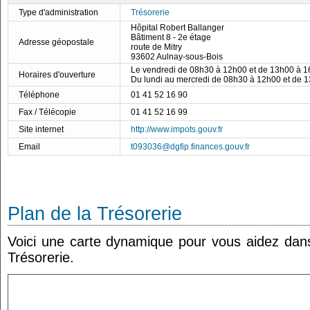
Type d'administration
Trésorerie
Hôpital Robert Ballanger
Bâtiment 8 - 2e étage
Adresse géopostale
route de Mitry
93602 Aulnay-sous-Bois
Le vendredi de 08h30 à 12h00 et de 13h00 à 
Horaires d'ouverture
Du lundi au mercredi de 08h30 à 12h00 et de 
Téléphone
01 41 52 16 90
Fax / Télécopie
01 41 52 16 99
Site internet
http://www.impots.gouv.fr
Email
t093036@dgfip.finances.gouv.fr
Plan de la Trésorerie
Voici une carte dynamique pour vous aidez dans 
Trésorerie.