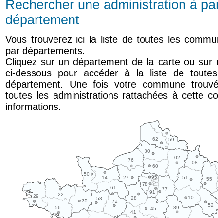
Rechercher une administration à par
département
Vous trouverez ici la liste de toutes les comm
par départements.
Cliquez sur un département de la carte ou su
ci-dessous pour accéder à la liste de tout
département. Une fois votre commune trouvé
toutes les administrations rattachées à cette 
informations.
62
59
80
02
76
08
60
50
95
14
27
51
55
78
61
77
91
22
29
10
28
53
35
72
52
89
56
45
41