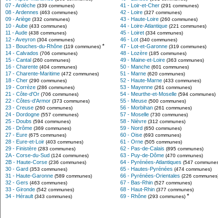
07 - Ardèche
41 - Loir-et-Cher
(339 communes)
(291 communes)
08 - Ardennes
42 - Loire
(463 communes)
(327 communes)
09 - Ariège
43 - Haute-Loire
(332 communes)
(260 communes)
10 - Aube
44 - Loire-Atlantique
(433 communes)
(221 communes)
11 - Aude
45 - Loiret
(438 communes)
(334 communes)
12 - Aveyron
46 - Lot
(304 communes)
(340 communes)
*
13 - Bouches-du-Rhône
47 - Lot-et-Garonne
(119 communes)
(319 communes)
14 - Calvados
48 - Lozère
(706 communes)
(185 communes)
15 - Cantal
49 - Maine-et-Loire
(260 communes)
(363 communes)
16 - Charente
50 - Manche
(404 communes)
(601 communes)
17 - Charente-Maritime
51 - Marne
(472 communes)
(620 communes)
18 - Cher
52 - Haute-Marne
(290 communes)
(433 communes)
19 - Corrèze
53 - Mayenne
(286 communes)
(261 communes)
21 - Côte-d'Or
54 - Meurthe-et-Moselle
(706 communes)
(594 communes)
22 - Côtes-d'Armor
55 - Meuse
(373 communes)
(500 communes)
23 - Creuse
56 - Morbihan
(260 communes)
(261 communes)
24 - Dordogne
57 - Moselle
(557 communes)
(730 communes)
25 - Doubs
58 - Nièvre
(594 communes)
(312 communes)
26 - Drôme
59 - Nord
(369 communes)
(650 communes)
27 - Eure
60 - Oise
(675 communes)
(693 communes)
28 - Eure-et-Loir
61 - Orne
(403 communes)
(505 communes)
29 - Finistère
62 - Pas-de-Calais
(283 communes)
(895 communes)
2A - Corse-du-Sud
63 - Puy-de-Dôme
(124 communes)
(470 communes)
2B - Haute-Corse
64 - Pyrénées-Atlantiques
(236 communes)
(547 communes
30 - Gard
65 - Hautes-Pyrénées
(353 communes)
(474 communes)
31 - Haute-Garonne
66 - Pyrénées-Orientales
(589 communes)
(226 communes
32 - Gers
67 - Bas-Rhin
(463 communes)
(527 communes)
33 - Gironde
68 - Haut-Rhin
(542 communes)
(377 communes)
*
34 - Hérault
69 - Rhône
(343 communes)
(293 communes)