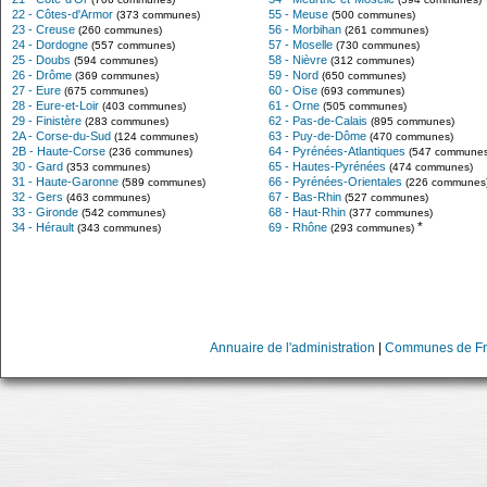
22 - Côtes-d'Armor
55 - Meuse
(373 communes)
(500 communes)
23 - Creuse
56 - Morbihan
(260 communes)
(261 communes)
24 - Dordogne
57 - Moselle
(557 communes)
(730 communes)
25 - Doubs
58 - Nièvre
(594 communes)
(312 communes)
26 - Drôme
59 - Nord
(369 communes)
(650 communes)
27 - Eure
60 - Oise
(675 communes)
(693 communes)
28 - Eure-et-Loir
61 - Orne
(403 communes)
(505 communes)
29 - Finistère
62 - Pas-de-Calais
(283 communes)
(895 communes)
2A - Corse-du-Sud
63 - Puy-de-Dôme
(124 communes)
(470 communes)
2B - Haute-Corse
64 - Pyrénées-Atlantiques
(236 communes)
(547 communes
30 - Gard
65 - Hautes-Pyrénées
(353 communes)
(474 communes)
31 - Haute-Garonne
66 - Pyrénées-Orientales
(589 communes)
(226 communes
32 - Gers
67 - Bas-Rhin
(463 communes)
(527 communes)
33 - Gironde
68 - Haut-Rhin
(542 communes)
(377 communes)
*
34 - Hérault
69 - Rhône
(343 communes)
(293 communes)
Annuaire de l'administration
|
Communes de Fr