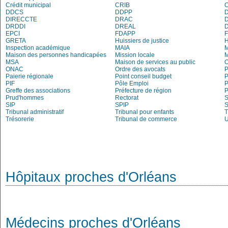
Crédit municipal
CRIB
DDCS
DDPP
DIRECCTE
DRAC
DRDDI
DREAL
EPCI
FDAPP
GRETA
Huissiers de justice
Inspection académique
MAIA
M
Maison des personnes handicapées
Mission locale
MSA
Maison de services au public
O
ONAC
Ordre des avocats
P
Paierie régionale
Point conseil budget
P
PIF
Pôle Emploi
P
Greffe des associations
Préfecture de région
P
Prud'hommes
Rectorat
S
SIP
SPIP
Tribunal administratif
Tribunal pour enfants
T
Trésorerie
Tribunal de commerce
Hôpitaux proches d'Orléans
Médecins proches d'Orléans