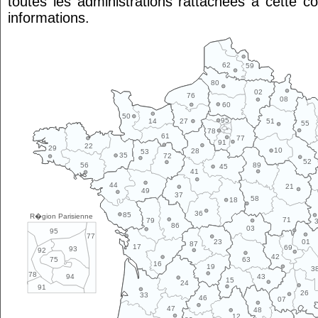
toutes les administrations rattachées à cette 
informations.
62
59
80
02
76
08
60
50
95
14
27
51
55
78
61
77
91
22
29
10
28
53
35
72
52
89
56
45
41
44
21
49
37
58
18
36
85
R�gion Parisienne
71
79
86
03
95
77
01
23
87
17
69
93
92
42
63
75
16
19
3
78
43
94
15
24
91
26
33
46
07
47
48
12