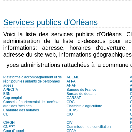
Services publics d'Orléans
Voici la liste des services publics d'Orléans. 
administration de la liste ci-dessous pour a
informations: adresse, horaires d'ouverture
adresse du site web, informations géographiques.
Types administrations rattachées à la commune 
Plateforme d'accompagnement et de
ADEME
A
répit pour les aidants de personnes
AFPA
âgées
ANAH
APECITA
Banque de France
BSN
Bureau de douane
Cap emploi
CARSAT
C
Conseil départemental de l'accès au
CDG
C
droit des Yvelines
Chambre d'agriculture
C
Chambre des notaires
CICAS
C
CIJ
CIO
C
r
CIRGN
CIVI
P
CNFPT
Commission de conciliation
C
Cour d'appel
CPAM
C