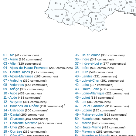
82
84
30
40
32
81
34
13
31
64
11
65
09
66
01 - Ain
35 - Ille-et-Vilaine
(419 communes)
(353 communes)
02 - Aisne
36 - Indre
(816 communes)
(247 communes)
03 - Allier
37 - Indre-et-Loire
(320 communes)
(277 communes)
04 - Alpes-de-Haute-Provence
38 - Isère
(200 communes)
(533 communes)
05 - Hautes-Alpes
39 - Jura
(177 communes)
(544 communes)
06 - Alpes-Maritimes
40 - Landes
(163 communes)
(331 communes)
07 - Ardèche
41 - Loir-et-Cher
(339 communes)
(291 communes)
08 - Ardennes
42 - Loire
(463 communes)
(327 communes)
09 - Ariège
43 - Haute-Loire
(332 communes)
(260 communes)
10 - Aube
44 - Loire-Atlantique
(433 communes)
(221 communes)
11 - Aude
45 - Loiret
(438 communes)
(334 communes)
12 - Aveyron
46 - Lot
(304 communes)
(340 communes)
*
13 - Bouches-du-Rhône
47 - Lot-et-Garonne
(119 communes)
(319 communes)
14 - Calvados
48 - Lozère
(706 communes)
(185 communes)
15 - Cantal
49 - Maine-et-Loire
(260 communes)
(363 communes)
16 - Charente
50 - Manche
(404 communes)
(601 communes)
17 - Charente-Maritime
51 - Marne
(472 communes)
(620 communes)
18 - Cher
52 - Haute-Marne
(290 communes)
(433 communes)
19 - Corrèze
53 - Mayenne
(286 communes)
(261 communes)
21 - Côte-d'Or
54 - Meurthe-et-Moselle
(706 communes)
(594 communes)