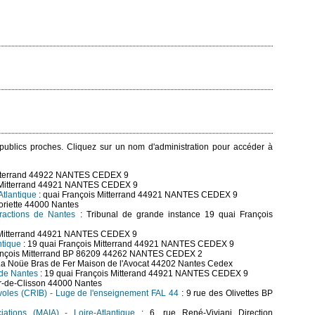
s publics proches. Cliquez sur un nom d'administration pour accéder à
Mitterrand 44922 NANTES CEDEX 9
s Mitterrand 44921 NANTES CEDEX 9
Atlantique
: quai François Mitterrand 44921 NANTES CEDEX 9
Gloriette 44000 Nantes
fractions de Nantes
: Tribunal de grande instance 19 quai François
s Mitterrand 44921 NANTES CEDEX 9
ntique
: 19 quai François Mitterrand 44921 NANTES CEDEX 9
rançois Mitterrand BP 86209 44262 NANTES CEDEX 2
La Noüe Bras de Fer Maison de l'Avocat 44202 Nantes Cedex
 de Nantes
: 19 quai François Mitterand 44921 NANTES CEDEX 9
er-de-Clisson 44000 Nantes
évoles (CRIB) - Luge de l'enseignement FAL 44
: 9 rue des Olivettes BP
iations (MAIA) - Loire-Atlantique
: 6, rue René-Viviani Direction