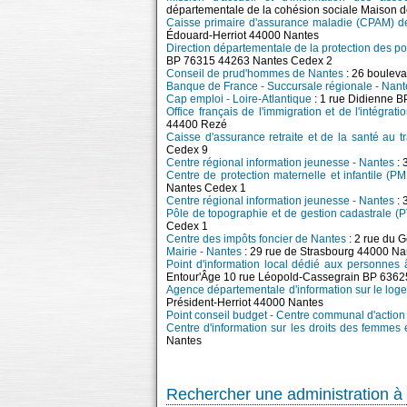
départementale de la cohésion sociale Maison d
Caisse primaire d'assurance maladie (CPAM) de 
Édouard-Herriot 44000 Nantes
Direction départementale de la protection des po
BP 76315 44263 Nantes Cedex 2
Conseil de prud'hommes de Nantes
: 26 boulev
Banque de France - Succursale régionale - Nant
Cap emploi - Loire-Atlantique
: 1 rue Didienne B
Office français de l'immigration et de l'intégratio
44400 Rezé
Caisse d'assurance retraite et de la santé au tr
Cedex 9
Centre régional information jeunesse - Nantes
: 
Centre de protection maternelle et infantile (PM
Nantes Cedex 1
Centre régional information jeunesse - Nantes
: 
Pôle de topographie et de gestion cadastrale (
Cedex 1
Centre des impôts foncier de Nantes
: 2 rue du 
Mairie - Nantes
: 29 rue de Strasbourg 44000 Na
Point d'information local dédié aux personnes
Entour'Âge 10 rue Léopold-Cassegrain BP 636
Agence départementale d'information sur le loge
Président-Herriot 44000 Nantes
Point conseil budget - Centre communal d'actio
Centre d'information sur les droits des femmes e
Nantes
Rechercher une administration à 