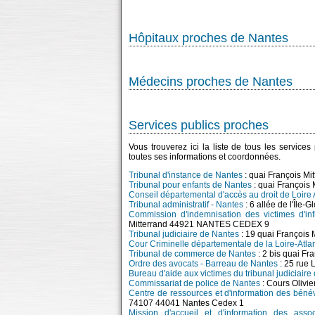
Hôpitaux proches de Nantes
Médecins proches de Nantes
Services publics proches
Vous trouverez ici la liste de tous les service
toutes ses informations et coordonnées.
Tribunal d'instance de Nantes
: quai François 
Tribunal pour enfants de Nantes
: quai Françoi
Conseil départemental d'accès au droit de Loire 
Tribunal administratif - Nantes
: 6 allée de l'Île-
Commission d'indemnisation des victimes d'in
Mitterrand 44921 NANTES CEDEX 9
Tribunal judiciaire de Nantes
: 19 quai Françoi
Cour Criminelle départementale de la Loire-Atla
Tribunal de commerce de Nantes
: 2 bis quai F
Ordre des avocats - Barreau de Nantes
: 25 rue 
Bureau d'aide aux victimes du tribunal judiciaire
Commissariat de police de Nantes
: Cours Olivi
Centre de ressources et d'information des bén
74107 44041 Nantes Cedex 1
Mission d'accueil et d'information des assoc