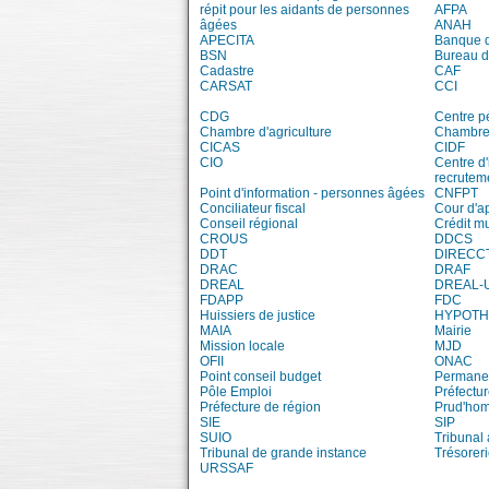
répit pour les aidants de personnes
AFPA
âgées
ANAH
APECITA
Banque 
BSN
Bureau 
Cadastre
CAF
CARSAT
CCI
CDG
Centre pé
Chambre d'agriculture
Chambre 
CICAS
CIDF
CIO
Centre d'
recrutem
Point d'information - personnes âgées
CNFPT
Conciliateur fiscal
Cour d'a
Conseil régional
Crédit m
CROUS
DDCS
DDT
DIRECC
DRAC
DRAF
DREAL
DREAL-
FDAPP
FDC
Huissiers de justice
HYPOT
MAIA
Mairie
Mission locale
MJD
OFII
ONAC
Point conseil budget
Permanen
Pôle Emploi
Préfectu
Préfecture de région
Prud'ho
SIE
SIP
SUIO
Tribunal 
Tribunal de grande instance
Trésorer
URSSAF