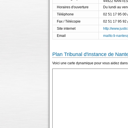
44922 NANTES
Horaires d'ouverture
Du lundi au ve
Téléphone
02 51 17 95 00
Fax / Télécopie
02 51 17 95 92
Site internet
http://www.justic
Email
mailto:ti-nantes
Plan Tribunal d'instance de Nant
Voici une carte dynamique pour vous aidez dans l