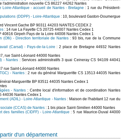
e l'administration nouvelle CS 86227 44262 Nantes
Loire-Atlantique - accueil de Nantes - Bretagne
: 1 rue du Président-
pulations (DDPP) - Loire-Atlantique
: 10, boulevard Gaston-Doumergue
ard Vincent Gache BP 90311 44203 NANTES CEDEX 2
es
: 14 rue La Fayette CS 20725 44007 Nantes Cedex 1
P 40816 Girpeh Pays de la Loire 44008 Nantes Cedex 1
n (Ofii) - Direction territoriale de Nantes
: 93 bis, rue de la Commune
avail (Carsat) - Pays-de-la-Loire
: 2 place de Bretagne 44932 Nantes
37, rue Saint-Léonard 44000 Nantes
I) - Nantes
: Services administratifs 3 quai Ceineray CS 94109 44041
37 rue Saint-Léonard 44000 Nantes
PTGC) - Nantes
: 2 rue du général Margueritte CS 13513 44035 Nantes
Général-Margueritte BP 83511 44035 Nantes Cedex 1
ntes
 âgées - Nantes
: Centre local d'information et de coordination Nantes
25 44036 Nantes Cedex 1
ment (ADIL) - Loire-Atlantique - Nantes
: Maison de l'habitant 12 rue du
n sociale (CCAS) de Nantes
: 1 bis place Saint-Similien 44000 Nantes
t des familles (CIDFF) - Loire-Atlantique
: 5 rue Maurice-Duval 44000
partir d'un département