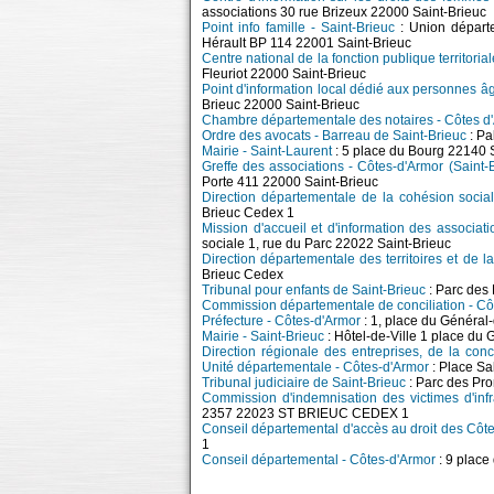
associations 30 rue Brizeux 22000 Saint-Brieuc
Point info famille - Saint-Brieuc
: Union départe
Hérault BP 114 22001 Saint-Brieuc
Centre national de la fonction publique territor
Fleuriot 22000 Saint-Brieuc
Point d'information local dédié aux personnes â
Brieuc 22000 Saint-Brieuc
Chambre départementale des notaires - Côtes d
Ordre des avocats - Barreau de Saint-Brieuc
: Pa
Mairie - Saint-Laurent
: 5 place du Bourg 22140 
Greffe des associations - Côtes-d'Armor (Saint-
Porte 411 22000 Saint-Brieuc
Direction départementale de la cohésion soci
Brieuc Cedex 1
Mission d'accueil et d'information des associat
sociale 1, rue du Parc 22022 Saint-Brieuc
Direction départementale des territoires et de 
Brieuc Cedex
Tribunal pour enfants de Saint-Brieuc
: Parc de
Commission départementale de conciliation - Cô
Préfecture - Côtes-d'Armor
: 1, place du Généra
Mairie - Saint-Brieuc
: Hôtel-de-Ville 1 place d
Direction régionale des entreprises, de la con
Unité départementale - Côtes-d'Armor
: Place Sa
Tribunal judiciaire de Saint-Brieuc
: Parc des P
Commission d'indemnisation des victimes d'infr
2357 22023 ST BRIEUC CEDEX 1
Conseil départemental d'accès au droit des Côt
1
Conseil départemental - Côtes-d'Armor
: 9 place