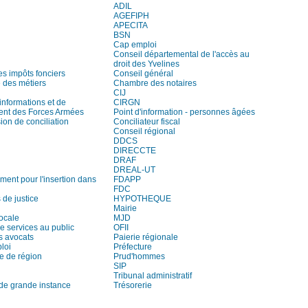
ADIL
AGEFIPH
APECITA
BSN
Cap emploi
Conseil départemental de l'accès au
droit des Yvelines
es impôts fonciers
Conseil général
des métiers
Chambre des notaires
CIJ
informations et de
CIRGN
ent des Forces Armées
Point d'information - personnes âgées
on de conciliation
Conciliateur fiscal
Conseil régional
DDCS
DIRECCTE
DRAF
DREAL-UT
ment pour l'insertion dans
FDAPP
FDC
 de justice
HYPOTHEQUE
Mairie
locale
MJD
e services au public
OFII
s avocats
Paierie régionale
loi
Préfecture
e de région
Prud'hommes
SIP
Tribunal administratif
 de grande instance
Trésorerie