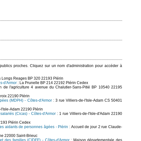
s publics proches. Cliquez sur un nom d'administration pour accéder à
s Longs Reages BP 320 22193 Plérin
es-d'Armor
: La Prunelle BP 214 22192 Plérin Cedex
 de l'agriculture 4 avenue du Chalutier-Sans-Pitié BP 10540 22195
Croix 22190 Plérin
pées (MDPH) - Côtes-d'Armor
: 3 rue Villiers-de-l'Isle-Adam CS 50401
e-l'Isle-Adam 22190 Plérin
 salariés (Cicas) - Côtes-d'Armor
: 1 rue Villiers-de-l'Isle-d'Adam 22190
2193 Plérin Cedex
es aidants de personnes âgées - Plérin
: Accueil de jour 2 rue Claude-
ine 22000 Saint-Brieuc
 et des familles (CIDFF) - Côtes-d'Armor
: Maison départementale des