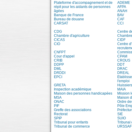
Plateforme d'accompagnement et de
ADEME
répit pour les aidants de personnes
AFPA
âgées
ANAH
Banque de France
BAV
Bureau de douane
CAF
CARSAT
CCI
CDG
Centre d
Chambre d'agriculture
Chambre 
CICAS
CIDF
CIO
Centre d'
recrutem
CNFPT
Commissi
Cour d'appel
CPAM
CRIB
CROUS
DDPP
DDT
DML
DRAC
DRDDI
DREAL
EPCI
Etablisse
l'emploi
GRETA
Huissiers
Inspection académique
MAIA
Maison des personnes handicapées
Mission 
MSA
Maison d
ONAC
Ordre de
PIF
Pôle Emp
Greffe des associations
Préfectur
Rectorat
SIE
SPIP
SUIO
Tribunal pour enfants
Tribunal
Tribunal de commerce
URSSAF