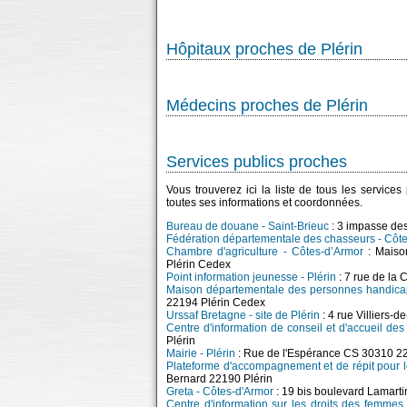
Hôpitaux proches de Plérin
Médecins proches de Plérin
Services publics proches
Vous trouverez ici la liste de tous les service
toutes ses informations et coordonnées.
Bureau de douane - Saint-Brieuc
: 3 impasse de
Fédération départementale des chasseurs - Côt
Chambre d'agriculture - Côtes-d’Armor
: Maison
Plérin Cedex
Point information jeunesse - Plérin
: 7 rue de la 
Maison départementale des personnes handica
22194 Plérin Cedex
Urssaf Bretagne - site de Plérin
: 4 rue Villiers-d
Centre d'information de conseil et d'accueil des
Plérin
Mairie - Plérin
: Rue de l'Espérance CS 30310 2
Plateforme d'accompagnement et de répit pour l
Bernard 22190 Plérin
Greta - Côtes-d'Armor
: 19 bis boulevard Lamart
Centre d'information sur les droits des femmes