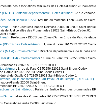
mentale des associations familiales des Côtes-d'Armor 28 boulevard
iale (CNFPT) - Antenne départementale - Côtes-d'Armor
: 3 A rue Zénaïde-
gées - Saint-Brieuc (CCAS)
: 6ter rue du maréchal Foch CCAS de Saint-
'Armor
: 1 allée Jacques Chaban-Delmas CS 80218 22002 Saint-Brieuc
lais de Justice allée des Promenades 22023 Saint-Brieuc Cedex 01
Saint-Laurent
Brieuc)
: Préfecture - DDCS des Côtes-d'Armor 1 rue du Parc 4e étage
ale (DDCS) des Côtes-d'Armor
: 1, rue du Parc BP 2232 22032 Saint-
ions (MAIA) - Côtes-d'Armor
: Direction départementale de la cohésion
la mer (DDTM) - Côtes-d'Armor
: 1, rue du Parc CS 52256 22022 Saint-
s Promenades 22023 ST BRIEUC CEDEX 1
tes-d'Armor
: 1, rue du Parc CS 52256 22022 Saint-Brieuc Cedex
l-de-Gaulle BP 2370 22023 Saint-Brieuc Cedex 1
u Général-de-Gaulle CS 72365 22023 Saint-Brieuc Cedex 1
currence, de la consommation, du travail et de l'emploi (DIRECCTE) -
lvador-Allende 22000 Saint-Brieuc
romenades BP 2357 22023 ST BRIEUC CEDEX 1
actions de Saint-Brieuc
: Palais de Justice Parc des promenades BP
es d'Armor
: allée des Promenades BP 2357 22023 ST BRIEUC CEDEX
 du Général-de-Gaulle 22000 Saint-Brieuc