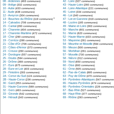
08 - Ardennes
42 - Loire
(463 communes)
(327 communes)
09 - Ariège
43 - Haute-Loire
(332 communes)
(260 communes)
10 - Aube
44 - Loire-Atlantique
(433 communes)
(221 communes)
11 - Aude
45 - Loiret
(438 communes)
(334 communes)
12 - Aveyron
46 - Lot
(304 communes)
(340 communes)
*
13 - Bouches-du-Rhône
47 - Lot-et-Garonne
(119 communes)
(319 communes)
14 - Calvados
48 - Lozère
(706 communes)
(185 communes)
15 - Cantal
49 - Maine-et-Loire
(260 communes)
(363 communes)
16 - Charente
50 - Manche
(404 communes)
(601 communes)
17 - Charente-Maritime
51 - Marne
(472 communes)
(620 communes)
18 - Cher
52 - Haute-Marne
(290 communes)
(433 communes)
19 - Corrèze
53 - Mayenne
(286 communes)
(261 communes)
21 - Côte-d'Or
54 - Meurthe-et-Moselle
(706 communes)
(594 communes)
22 - Côtes-d'Armor
55 - Meuse
(373 communes)
(500 communes)
23 - Creuse
56 - Morbihan
(260 communes)
(261 communes)
24 - Dordogne
57 - Moselle
(557 communes)
(730 communes)
25 - Doubs
58 - Nièvre
(594 communes)
(312 communes)
26 - Drôme
59 - Nord
(369 communes)
(650 communes)
27 - Eure
60 - Oise
(675 communes)
(693 communes)
28 - Eure-et-Loir
61 - Orne
(403 communes)
(505 communes)
29 - Finistère
62 - Pas-de-Calais
(283 communes)
(895 communes)
2A - Corse-du-Sud
63 - Puy-de-Dôme
(124 communes)
(470 communes)
2B - Haute-Corse
64 - Pyrénées-Atlantiques
(236 communes)
(547 communes
30 - Gard
65 - Hautes-Pyrénées
(353 communes)
(474 communes)
31 - Haute-Garonne
66 - Pyrénées-Orientales
(589 communes)
(226 communes
32 - Gers
67 - Bas-Rhin
(463 communes)
(527 communes)
33 - Gironde
68 - Haut-Rhin
(542 communes)
(377 communes)
*
34 - Hérault
69 - Rhône
(343 communes)
(293 communes)