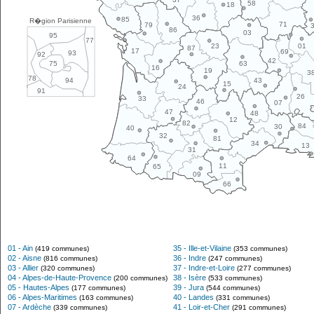
58
18
36
85
R�gion Parisienne
71
79
86
03
95
77
01
23
87
17
69
93
92
42
63
75
16
19
3
78
43
94
15
24
91
26
33
46
07
47
48
12
82
84
30
40
32
81
34
13
31
64
11
65
09
66
01 - Ain
35 - Ille-et-Vilaine
(419 communes)
(353 communes)
02 - Aisne
36 - Indre
(816 communes)
(247 communes)
03 - Allier
37 - Indre-et-Loire
(320 communes)
(277 communes)
04 - Alpes-de-Haute-Provence
38 - Isère
(200 communes)
(533 communes)
05 - Hautes-Alpes
39 - Jura
(177 communes)
(544 communes)
06 - Alpes-Maritimes
40 - Landes
(163 communes)
(331 communes)
07 - Ardèche
41 - Loir-et-Cher
(339 communes)
(291 communes)