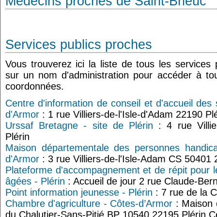
Médecins proches de Saint-Brieuc
Services publics proches
Vous trouverez ici la liste de tous les services
sur un nom d'administration pour accéder à tou
coordonnées.
Centre d'information de conseil et d'accueil des 
d'Armor
: 1 rue Villiers-de-l'Isle-d'Adam 22190 Pl
Urssaf Bretagne - site de Plérin
: 4 rue Villie
Plérin
Maison départementale des personnes handic
d'Armor
: 3 rue Villiers-de-l'Isle-Adam CS 50401
Plateforme d'accompagnement et de répit pour l
âgées - Plérin
: Accueil de jour 2 rue Claude-Ber
Point information jeunesse - Plérin
: 7 rue de la C
Chambre d'agriculture - Côtes-d’Armor
: Maison d
du Chalutier-Sans-Pitié BP 10540 22195 Plérin 