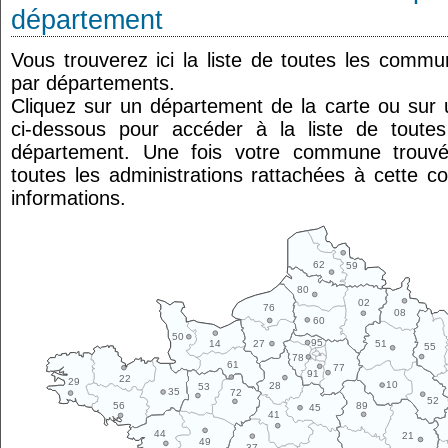
département
Vous trouverez ici la liste de toutes les comm
par départements.
Cliquez sur un département de la carte ou su
ci-dessous pour accéder à la liste de tout
département. Une fois votre commune trouvé
toutes les administrations rattachées à cette 
informations.
62
59
80
02
76
08
60
50
95
14
27
51
55
78
61
77
91
22
29
10
28
53
35
72
52
89
56
45
41
44
21
49
37