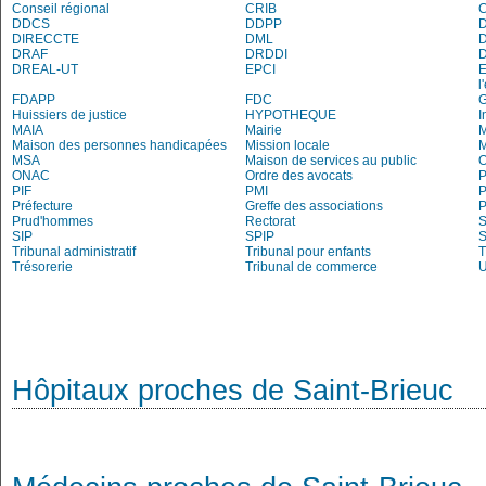
Conseil régional
CRIB
DDCS
DDPP
DIRECCTE
DML
DRAF
DRDDI
DREAL-UT
EPCI
E
l
FDAPP
FDC
Huissiers de justice
HYPOTHEQUE
I
MAIA
Mairie
M
Maison des personnes handicapées
Mission locale
MSA
Maison de services au public
O
ONAC
Ordre des avocats
P
PIF
PMI
P
Préfecture
Greffe des associations
P
Prud'hommes
Rectorat
S
SIP
SPIP
Tribunal administratif
Tribunal pour enfants
T
Trésorerie
Tribunal de commerce
Hôpitaux proches de Saint-Brieuc