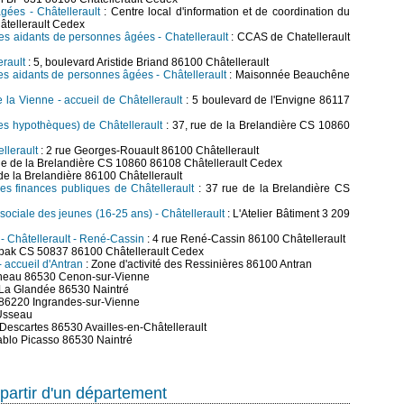
gées - Châtellerault
: Centre local d'information et de coordination du
tellerault Cedex
es aidants de personnes âgées - Chatellerault
: CCAS de Chatellerault
rault
: 5, boulevard Aristide Briand 86100 Châtellerault
es aidants de personnes âgées - Châtellerault
: Maisonnée Beauchêne
la Vienne - accueil de Châtellerault
: 5 boulevard de l'Envigne 86117
des hypothèques) de Châtellerault
: 37, rue de la Brelandière CS 10860
ellerault
: 2 rue Georges-Rouault 86100 Châtellerault
ue de la Brelandière CS 10860 86108 Châtellerault Cedex
de la Brelandière 86100 Châtellerault
des finances publiques de Châtellerault
: 37 rue de la Brelandière CS
t sociale des jeunes (16-25 ans) - Châtellerault
: L'Atelier Bâtiment 3 209
) - Châtellerault - René-Cassin
: 4 rue René-Cassin 86100 Châtellerault
pak CS 50837 86100 Châtellerault Cedex
 accueil d'Antran
: Zone d'activité des Ressinières 86100 Antran
ineau 86530 Cenon-sur-Vienne
 La Glandée 86530 Naintré
e 86220 Ingrandes-sur-Vienne
 Usseau
Descartes 86530 Availles-en-Châtellerault
ablo Picasso 86530 Naintré
partir d'un département