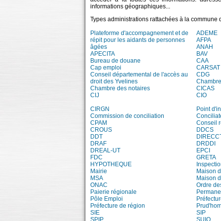
informations géographiques...
Types administrations rattachées à la commune d
Plateforme d'accompagnement et de
ADEME
répit pour les aidants de personnes
AFPA
âgées
ANAH
APECITA
BAV
Bureau de douane
CAA
Cap emploi
CARSAT
Conseil départemental de l'accès au
CDG
droit des Yvelines
Chambre 
Chambre des notaires
CICAS
CIJ
CIO
CIRGN
Point d'
Commission de conciliation
Conciliat
CPAM
Conseil 
CROUS
DDCS
DDT
DIRECC
DRAF
DRDDI
DREAL-UT
EPCI
FDC
GRETA
HYPOTHEQUE
Inspecti
Mairie
Maison d
MSA
Maison d
ONAC
Ordre de
Paierie régionale
Permanen
Pôle Emploi
Préfectu
Préfecture de région
Prud'ho
SIE
SIP
SPIP
SUIO