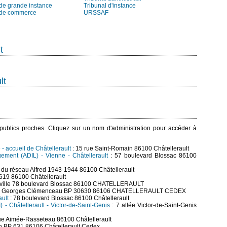
 de grande instance
Tribunal d'instance
 de commerce
URSSAF
t
lt
s publics proches. Cliquez sur un nom d'administration pour accéder à
 - accueil de Châtellerault
: 15 rue Saint-Romain 86100 Châtellerault
ement (ADIL) - Vienne - Châtellerault
: 57 boulevard Blossac 86100
e du réseau Alfred 1943-1944 86100 Châtellerault
619 86100 Châtellerault
e ville 78 boulevard Blossac 86100 CHATELLERAULT
ue Georges Clémenceau BP 30630 86106 CHATELLERAULT CEDEX
ult
: 78 boulevard Blossac 86100 Châtellerault
) - Châtellerault - Victor-de-Saint-Genis
: 7 allée Victor-de-Saint-Genis
rue Aimée-Rasseteau 86100 Châtellerault
in BP 631 86106 Châtellerault Cedex