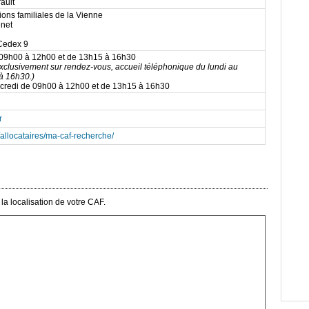
ault
ions familiales de la Vienne
enet
 Cedex 9
 09h00 à 12h00 et de 13h15 à 16h30
exclusivement sur rendez-vous, accueil téléphonique du lundi au
à 16h30.)
rcredi de 09h00 à 12h00 et de 13h15 à 16h30
r
r/allocataires/ma-caf-recherche/
a localisation de votre CAF.