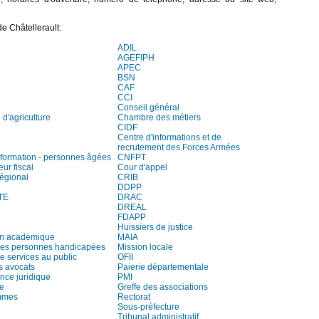
e Châtellerault:
ADIL
AGEFIPH
APEC
BSN
CAF
CCI
Conseil général
d'agriculture
Chambre des métiers
CIDF
Centre d'informations et de
recrutement des Forces Armées
information - personnes âgées
CNFPT
eur fiscal
Cour d'appel
régional
CRIB
DDPP
TE
DRAC
DREAL
FDAPP
Huissiers de justice
on académique
MAIA
es personnes handicapées
Mission locale
e services au public
OFII
s avocats
Paierie départementale
ce juridique
PMI
re
Greffe des associations
mmes
Rectorat
Sous-préfecture
Tribunal administratif