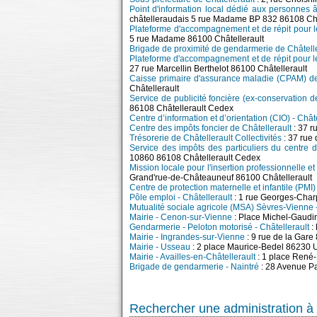
Point d'information local dédié aux personnes â
châtelleraudais 5 rue Madame BP 832 86108 Châ
Plateforme d'accompagnement et de répit pour l
5 rue Madame 86100 Châtellerault
Brigade de proximité de gendarmerie de Châtelle
Plateforme d'accompagnement et de répit pour l
27 rue Marcellin Berthelot 86100 Châtellerault
Caisse primaire d'assurance maladie (CPAM) de 
Châtellerault
Service de publicité foncière (ex-conservation 
86108 Châtellerault Cedex
Centre d’information et d’orientation (CIO) - Chât
Centre des impôts foncier de Châtellerault
: 37 r
Trésorerie de Châtellerault Collectivités
: 37 rue 
Service des impôts des particuliers du centre 
10860 86108 Châtellerault Cedex
Mission locale pour l'insertion professionnelle e
Grand'rue-de-Châteauneuf 86100 Châtellerault
Centre de protection maternelle et infantile (PMI
Pôle emploi - Châtellerault
: 1 rue Georges-Char
Mutualité sociale agricole (MSA) Sèvres-Vienne -
Mairie - Cenon-sur-Vienne
: Place Michel-Gaud
Gendarmerie - Peloton motorisé - Châtellerault
:
Mairie - Ingrandes-sur-Vienne
: 9 rue de la Gar
Mairie - Usseau
: 2 place Maurice-Bedel 86230
Mairie - Availles-en-Châtellerault
: 1 place René-
Brigade de gendarmerie - Naintré
: 28 Avenue P
Rechercher une administration à 