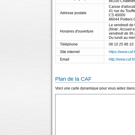
86100 Châteller
Caisse d'allocat
41 rue du Touff
Adresse postale
CS 40000
86044 Poitiers
Le vendredi de
(Note: Accueil 
Horaires d'ouverture
vendredi de 9h 
Du lundi au me
Téléphone
08 10 25 86 10
Site internet
https://www.caf.f
Email
http://www.caf.f
Plan de la CAF
Voici une carte dynamique pour vous aidez dans l