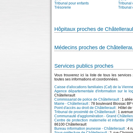
Tribunal pour enfants
Tribunal
Trésorerie
Tribunal
Hôpitaux proches de Châtelleraul
Médecins proches de Châtellerau
Services publics proches
Vous trouverez ici la liste de tous les service
toutes ses informations et coordonnées.
Caisse d'allocations familiales (Caf) de la Vienne
Agence départementale d'information sur le log
Châtellerault
Commissariat de police de Châtellerault
: 1 allé
Mairie - Châtellerault
: 78 boulevard Blossac BP 
Point d'accès au droit de Châtellerault
: Hôtel d
Tribunal de proximité de Châtellerault
: 1 aven
Communauté d'agglomération - Grand Châtellera
Centre de protection maternelle et infantile (PMI
86100 Châtellerault
Bureau information jeunesse - Châtellerault
: 4 
Sous-préfecture de Châtellerault
: 2, rue Choisn