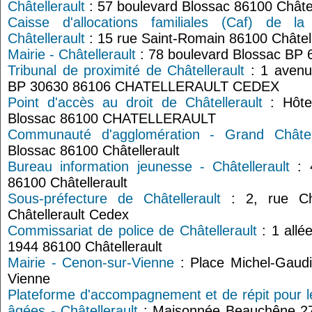
Châtellerault
: 57 boulevard Blossac 86100 Châtel
Caisse d'allocations familiales (Caf) de l
Châtellerault
: 15 rue Saint-Romain 86100 Châtell
Mairie - Châtellerault
: 78 boulevard Blossac BP 6
Tribunal de proximité de Châtellerault
: 1 aven
BP 30630 86106 CHATELLERAULT CEDEX
Point d'accès au droit de Châtellerault
: Hôtel
Blossac 86100 CHATELLERAULT
Communauté d'agglomération - Grand Châtell
Blossac 86100 Châtellerault
Bureau information jeunesse - Châtellerault
: 
86100 Châtellerault
Sous-préfecture de Châtellerault
: 2, rue Ch
Châtellerault Cedex
Commissariat de police de Châtellerault
: 1 allé
1944 86100 Châtellerault
Mairie - Cenon-sur-Vienne
: Place Michel-Gaud
Vienne
Plateforme d'accompagnement et de répit pour l
âgées - Châtellerault
: Maisonnée Beauchêne 27 