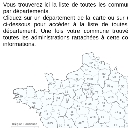
Vous trouverez ici la liste de toutes les comm
par départements.
Cliquez sur un département de la carte ou su
ci-dessous pour accéder à la liste de tout
département. Une fois votre commune trouvé
toutes les administrations rattachées à cette 
informations.
62
59
80
02
76
08
60
50
95
14
27
51
55
78
61
77
91
22
29
10
28
53
35
72
52
89
56
45
41
44
21
49
37
58
18
36
85
R�gion Parisienne
71
79
86