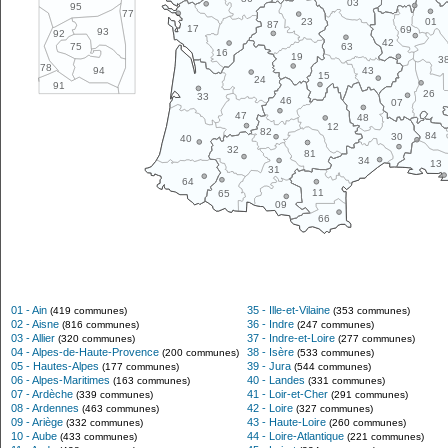
03
95
77
01
23
87
17
69
93
92
42
63
75
16
19
3
78
43
94
15
24
91
26
33
46
07
47
48
12
82
84
30
40
32
81
34
13
31
64
11
65
09
66
01 - Ain
35 - Ille-et-Vilaine
(419 communes)
(353 communes)
02 - Aisne
36 - Indre
(816 communes)
(247 communes)
03 - Allier
37 - Indre-et-Loire
(320 communes)
(277 communes)
04 - Alpes-de-Haute-Provence
38 - Isère
(200 communes)
(533 communes)
05 - Hautes-Alpes
39 - Jura
(177 communes)
(544 communes)
06 - Alpes-Maritimes
40 - Landes
(163 communes)
(331 communes)
07 - Ardèche
41 - Loir-et-Cher
(339 communes)
(291 communes)
08 - Ardennes
42 - Loire
(463 communes)
(327 communes)
09 - Ariège
43 - Haute-Loire
(332 communes)
(260 communes)
10 - Aube
44 - Loire-Atlantique
(433 communes)
(221 communes)