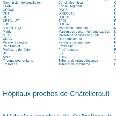
Commission de conciliation
Conciliateur fiscal
C
CPAM
Conseil régional
CROUS
DDCS
DDT
DIRECCTE
DRAF
DRDDI
DREAL-UT
EPCI
FDC
GRETA
H
HYPOTHEQUE
Inspection académique
Mairie
Maison des personnes handicapées
M
MSA
Maison de services au public
O
ONAC
Ordre des avocats
P
Paierie régionale
Permanence juridique
P
Pôle Emploi
Préfecture
G
Préfecture de région
Prud'hommes
R
SIE
SIP
S
SPIP
SUIO
T
Tribunal pour enfants
Tribunal de grande instance
T
Trésorerie
Tribunal de commerce
Hôpitaux proches de Châtellerault