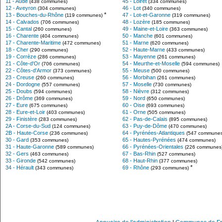
11 - Aude
45 - Loiret
(438 communes)
(334 communes)
12 - Aveyron
46 - Lot
(304 communes)
(340 communes)
*
13 - Bouches-du-Rhône
47 - Lot-et-Garonne
(119 communes)
(319 communes)
14 - Calvados
48 - Lozère
(706 communes)
(185 communes)
15 - Cantal
49 - Maine-et-Loire
(260 communes)
(363 communes)
16 - Charente
50 - Manche
(404 communes)
(601 communes)
17 - Charente-Maritime
51 - Marne
(472 communes)
(620 communes)
18 - Cher
52 - Haute-Marne
(290 communes)
(433 communes)
19 - Corrèze
53 - Mayenne
(286 communes)
(261 communes)
21 - Côte-d'Or
54 - Meurthe-et-Moselle
(706 communes)
(594 communes)
22 - Côtes-d'Armor
55 - Meuse
(373 communes)
(500 communes)
23 - Creuse
56 - Morbihan
(260 communes)
(261 communes)
24 - Dordogne
57 - Moselle
(557 communes)
(730 communes)
25 - Doubs
58 - Nièvre
(594 communes)
(312 communes)
26 - Drôme
59 - Nord
(369 communes)
(650 communes)
27 - Eure
60 - Oise
(675 communes)
(693 communes)
28 - Eure-et-Loir
61 - Orne
(403 communes)
(505 communes)
29 - Finistère
62 - Pas-de-Calais
(283 communes)
(895 communes)
2A - Corse-du-Sud
63 - Puy-de-Dôme
(124 communes)
(470 communes)
2B - Haute-Corse
64 - Pyrénées-Atlantiques
(236 communes)
(547 communes
30 - Gard
65 - Hautes-Pyrénées
(353 communes)
(474 communes)
31 - Haute-Garonne
66 - Pyrénées-Orientales
(589 communes)
(226 communes
32 - Gers
67 - Bas-Rhin
(463 communes)
(527 communes)
33 - Gironde
68 - Haut-Rhin
(542 communes)
(377 communes)
*
34 - Hérault
69 - Rhône
(343 communes)
(293 communes)