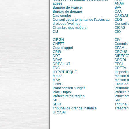
âgées
ANAH
Banque de France
BAV
Bureau de douane
CAA
Cap emploi
CARSAT
Conseil départemental de l'accès au
CDG
droit des Yvelines
Conseil 
Chambre des métiers
CICAS
CIJ
CIO
CIRGN
CIVI
CNFPT
Commissi
Cour d'appel
CPAM
CRIB
CROUS
DDT
DIRECC
DRAF
DRDDI
DREAL-UT
EPCI
FDC
GRETA
HYPOTHEQUE
Inspecti
Mairie
Maison d
MSA
Maison d
ONAC
Ordre de
Point conseil budget
Permanen
Pôle Emploi
Préfectu
Préfecture de région
Prud'ho
SIE
SIP
SUIO
Tribunal 
Tribunal de grande instance
Trésorer
URSSAF