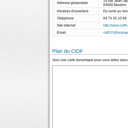
14 rue Jean-J
Adresse géopostale
03000 Moulins
Horaires d'ouverture
Du lundi au ve
Téléphone
04 70 35 10 69
Site internet
http://www.cidff-a
Email
cidff.03@orange
Plan du CIDF
Voici une carte dynamique pour vous aidez dans l