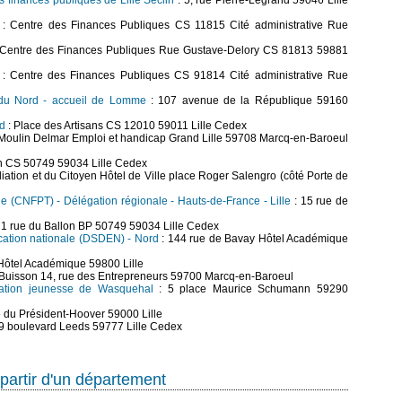
s finances publiques de Lille Seclin
: 5, rue Pierre-Legrand 59046 Lille
: Centre des Finances Publiques CS 11815 Cité administrative Rue
Centre des Finances Publiques Rue Gustave-Delory CS 81813 59881
: Centre des Finances Publiques CS 91814 Cité administrative Rue
 du Nord - accueil de Lomme
: 107 avenue de la République 59160
rd
: Place des Artisans CS 12010 59011 Lille Cedex
Moulin Delmar Emploi et handicap Grand Lille 59708 Marcq-en-Baroeul
on CS 50749 59034 Lille Cedex
iation et du Citoyen Hôtel de Ville place Roger Salengro (côté Porte de
ale (CNFPT) - Délégation régionale - Hauts-de-France - Lille
: 15 rue de
 1 rue du Ballon BP 50749 59034 Lille Cedex
cation nationale (DSDEN) - Nord
: 144 rue de Bavay Hôtel Académique
Hôtel Académique 59800 Lille
du Buisson 14, rue des Entrepreneurs 59700 Marcq-en-Baroeul
mation jeunesse de Wasquehal
: 5 place Maurice Schumann 59290
 du Président-Hoover 59000 Lille
9 boulevard Leeds 59777 Lille Cedex
partir d'un département