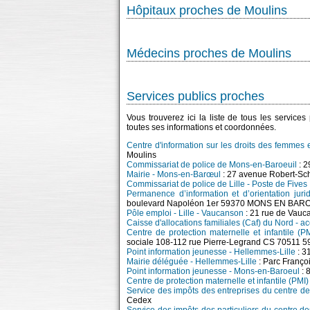
Hôpitaux proches de Moulins
Médecins proches de Moulins
Services publics proches
Vous trouverez ici la liste de tous les service
toutes ses informations et coordonnées.
Centre d'information sur les droits des femmes et
Moulins
Commissariat de police de Mons-en-Baroeuil
: 2
Mairie - Mons-en-Barœul
: 27 avenue Robert-S
Commissariat de police de Lille - Poste de Fives
Permanence d’information et d’orientation jur
boulevard Napoléon 1er 59370 MONS EN BAR
Pôle emploi - Lille - Vaucanson
: 21 rue de Vauc
Caisse d'allocations familiales (Caf) du Nord - acc
Centre de protection maternelle et infantile (PM
sociale 108-112 rue Pierre-Legrand CS 70511 5
Point information jeunesse - Hellemmes-Lille
: 3
Mairie déléguée - Hellemmes-Lille
: Parc Franço
Point information jeunesse - Mons-en-Baroeul
: 
Centre de protection maternelle et infantile (PMI
Service des impôts des entreprises du centre de
Cedex