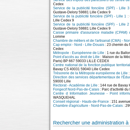
Service des impôts des particuliers du centre de
Cedex
Service de la publicité foncière (SPF) - Lille 3
Gustave-Delory 59881 Lille Cedex 9
Service de la publicité foncière (SPF) - Lille 1
: 
Lille Cedex 9
Service de la publicité foncière (SPF) - Lille 2
Gustave-Delory 59881 Lille Cedex 9
Caisse primaire d'assurance maladie (CPAM)
Lomme
Chambre de métiers et de l'artisanat (CMA) - No
Cap emploi - Nord - Lille-Douais
: 23 chemin du 
Cedex
Métropole - Européenne de Lille
: 1 rue du Ball
Point d'accès au droit de Lille
: Maison de la Méd
Paris) BP 667 59033 LILLE CEDEX
Centre national de la fonction publique territori
Bavay CS 40031 59040 Lille Cedex
Trésorerie de la Métropole européenne de Lille
:
Direction des services départementaux de l'Édu
59000 Lille
Rectorat - Académie de Lille
: 144 rue de Bavay 
Fongecif Nord-Pas-de-Calais
: Parc d'activité 
Centre d Information Jeunesse - Point infor
WASQUEHAL
Conseil régional - Hauts-de-France
: 151 avenue
Chambre d'agriculture - Nord-Pas-de-Calais
: 29
Rechercher une administration à 