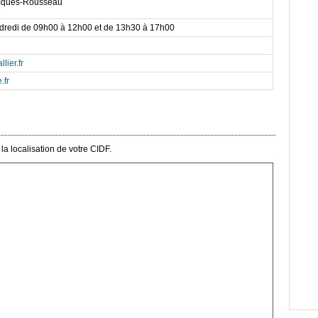
acques-Rousseau
ndredi de 09h00 à 12h00 et de 13h30 à 17h00
llier.fr
.fr
a localisation de votre CIDF.