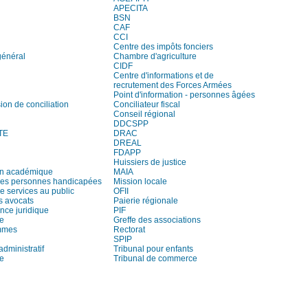
APECITA
BSN
CAF
CCI
Centre des impôts fonciers
général
Chambre d'agriculture
CIDF
Centre d'informations et de
recrutement des Forces Armées
Point d'information - personnes âgées
on de conciliation
Conciliateur fiscal
Conseil régional
DDCSPP
TE
DRAC
DREAL
FDAPP
Huissiers de justice
on académique
MAIA
es personnes handicapées
Mission locale
e services au public
OFII
s avocats
Paierie régionale
ce juridique
PIF
re
Greffe des associations
mmes
Rectorat
SPIP
administratif
Tribunal pour enfants
ie
Tribunal de commerce