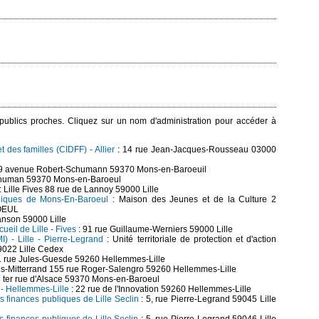
s publics proches. Cliquez sur un nom d'administration pour accéder à
 des familles (CIDFF) - Allier
: 14 rue Jean-Jacques-Rousseau 03000
9 avenue Robert-Schumann 59370 Mons-en-Baroeuil
chuman 59370 Mons-en-Baroeul
: Lille Fives 88 rue de Lannoy 59000 Lille
idiques de Mons-En-Baroeul
: Maison des Jeunes et de la Culture 2
OEUL
anson 59000 Lille
ueil de Lille - Fives
: 91 rue Guillaume-Werniers 59000 Lille
I) - Lille - Pierre-Legrand
: Unité territoriale de protection et d'action
9022 Lille Cedex
1 rue Jules-Guesde 59260 Hellemmes-Lille
is-Mitterrand 155 rue Roger-Salengro 59260 Hellemmes-Lille
8 ter rue d'Alsace 59370 Mons-en-Baroeul
) - Hellemmes-Lille
: 22 rue de l'Innovation 59260 Hellemmes-Lille
s finances publiques de Lille Seclin
: 5, rue Pierre-Legrand 59045 Lille