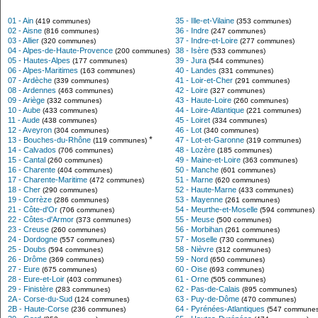
01 - Ain
35 - Ille-et-Vilaine
(419 communes)
(353 communes)
02 - Aisne
36 - Indre
(816 communes)
(247 communes)
03 - Allier
37 - Indre-et-Loire
(320 communes)
(277 communes)
04 - Alpes-de-Haute-Provence
38 - Isère
(200 communes)
(533 communes)
05 - Hautes-Alpes
39 - Jura
(177 communes)
(544 communes)
06 - Alpes-Maritimes
40 - Landes
(163 communes)
(331 communes)
07 - Ardèche
41 - Loir-et-Cher
(339 communes)
(291 communes)
08 - Ardennes
42 - Loire
(463 communes)
(327 communes)
09 - Ariège
43 - Haute-Loire
(332 communes)
(260 communes)
10 - Aube
44 - Loire-Atlantique
(433 communes)
(221 communes)
11 - Aude
45 - Loiret
(438 communes)
(334 communes)
12 - Aveyron
46 - Lot
(304 communes)
(340 communes)
*
13 - Bouches-du-Rhône
47 - Lot-et-Garonne
(119 communes)
(319 communes)
14 - Calvados
48 - Lozère
(706 communes)
(185 communes)
15 - Cantal
49 - Maine-et-Loire
(260 communes)
(363 communes)
16 - Charente
50 - Manche
(404 communes)
(601 communes)
17 - Charente-Maritime
51 - Marne
(472 communes)
(620 communes)
18 - Cher
52 - Haute-Marne
(290 communes)
(433 communes)
19 - Corrèze
53 - Mayenne
(286 communes)
(261 communes)
21 - Côte-d'Or
54 - Meurthe-et-Moselle
(706 communes)
(594 communes)
22 - Côtes-d'Armor
55 - Meuse
(373 communes)
(500 communes)
23 - Creuse
56 - Morbihan
(260 communes)
(261 communes)
24 - Dordogne
57 - Moselle
(557 communes)
(730 communes)
25 - Doubs
58 - Nièvre
(594 communes)
(312 communes)
26 - Drôme
59 - Nord
(369 communes)
(650 communes)
27 - Eure
60 - Oise
(675 communes)
(693 communes)
28 - Eure-et-Loir
61 - Orne
(403 communes)
(505 communes)
29 - Finistère
62 - Pas-de-Calais
(283 communes)
(895 communes)
2A - Corse-du-Sud
63 - Puy-de-Dôme
(124 communes)
(470 communes)
2B - Haute-Corse
64 - Pyrénées-Atlantiques
(236 communes)
(547 communes