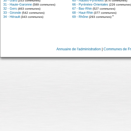
30 - Gard
65 - Hautes-Pyrénées
(353 communes)
(474 communes)
31 - Haute-Garonne
66 - Pyrénées-Orientales
(589 communes)
(226 communes
32 - Gers
67 - Bas-Rhin
(463 communes)
(527 communes)
33 - Gironde
68 - Haut-Rhin
(542 communes)
(377 communes)
*
34 - Hérault
69 - Rhône
(343 communes)
(293 communes)
Annuaire de l'administration
|
Communes de Fr