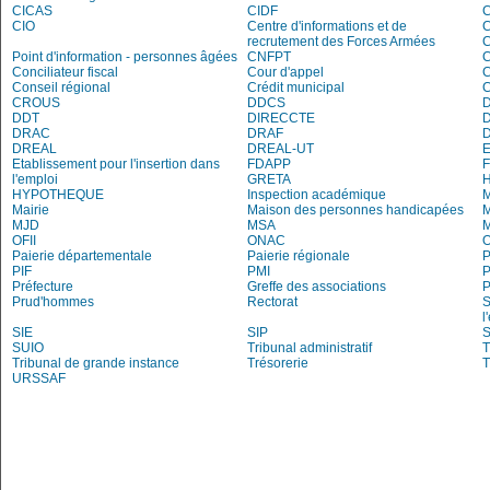
CICAS
CIDF
C
CIO
Centre d'informations et de
recrutement des Forces Armées
C
Point d'information - personnes âgées
CNFPT
C
Conciliateur fiscal
Cour d'appel
Conseil régional
Crédit municipal
CROUS
DDCS
DDT
DIRECCTE
DRAC
DRAF
DREAL
DREAL-UT
E
Etablissement pour l'insertion dans
FDAPP
l'emploi
GRETA
H
HYPOTHEQUE
Inspection académique
Mairie
Maison des personnes handicapées
M
MJD
MSA
M
OFII
ONAC
O
Paierie départementale
Paierie régionale
P
PIF
PMI
P
Préfecture
Greffe des associations
P
Prud'hommes
Rectorat
S
l
SIE
SIP
S
SUIO
Tribunal administratif
T
Tribunal de grande instance
Trésorerie
T
URSSAF