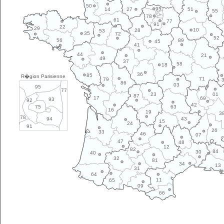
50
95
14
27
51
55
78
61
77
91
22
29
10
28
53
35
72
52
89
56
45
41
44
21
49
37
58
18
36
85
R�gion Parisienne
71
79
86
03
95
77
01
23
87
17
69
93
92
42
63
75
16
19
3
78
43
94
15
24
91
26
33
46
07
47
48
12
82
84
30
40
32
81
34
13
31
64
11
65
09
66