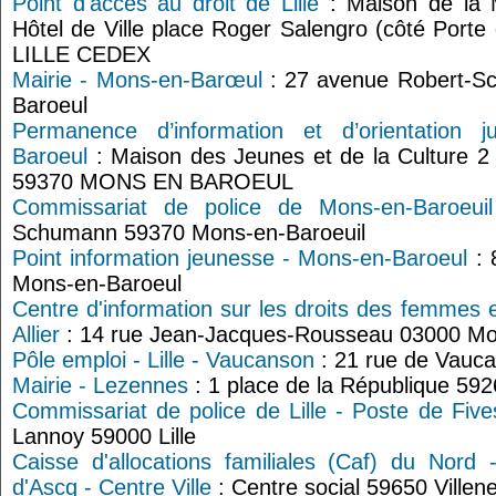
Point d'accès au droit de Lille
: Maison de la M
Hôtel de Ville place Roger Salengro (côté Port
LILLE CEDEX
Mairie - Mons-en-Barœul
: 27 avenue Robert-S
Baroeul
Permanence d’information et d’orientation 
Baroeul
: Maison des Jeunes et de la Culture 2
59370 MONS EN BAROEUL
Commissariat de police de Mons-en-Baroeuil
Schumann 59370 Mons-en-Baroeuil
Point information jeunesse - Mons-en-Baroeul
: 
Mons-en-Baroeul
Centre d'information sur les droits des femmes e
Allier
: 14 rue Jean-Jacques-Rousseau 03000 Mo
Pôle emploi - Lille - Vaucanson
: 21 rue de Vauca
Mairie - Lezennes
: 1 place de la République 59
Commissariat de police de Lille - Poste de Five
Lannoy 59000 Lille
Caisse d'allocations familiales (Caf) du Nord 
d'Ascq - Centre Ville
: Centre social 59650 Villen