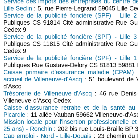
Service des impôts des entreprises du centre d
Lille Seclin
: 5, rue Pierre-Legrand 59045 Lille C
Service de la publicité foncière (SPF) - Lille 2
Publiques CS 91814 Cité administrative Rue Gus
Cedex 9
Service de la publicité foncière (SPF) - Lille 3
Publiques CS 11815 Cité administrative Rue Gus
Cedex 9
Service de la publicité foncière (SPF) - Lille 1
Publiques Rue Gustave-Delory CS 81813 59881 L
Caisse primaire d'assurance maladie (CPAM) 
accueil de Villeneuve-d'Ascq
: 51 boulevard de 
d'Ascq
Trésorerie de Villeneuve-d'Ascq
: 46 rue Denis
Villeneuve-d'Ascq Cedex
Caisse d'assurance retraite et de la santé au 
Picardie
: 11 allée Vauban 59662 Villeneuve-d'A
Mission locale pour l'insertion professionnelle e
25 ans) - Ronchin
: 202 bis rue Louis-Braille BP
Cap emploi - Nord - Lille-Douais
: 23 chemin du 