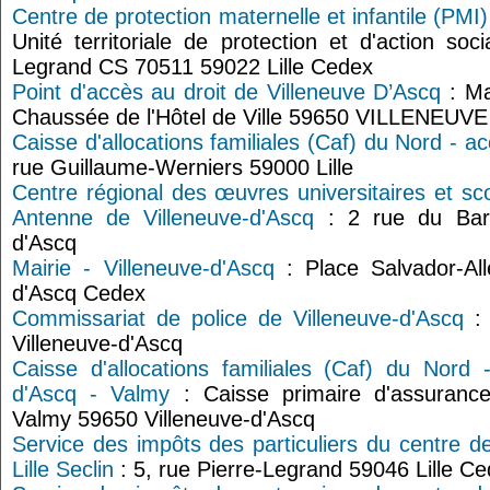
Centre de protection maternelle et infantile (PMI) 
Unité territoriale de protection et d'action soc
Legrand CS 70511 59022 Lille Cedex
Point d'accès au droit de Villeneuve D’Ascq
: Ma
Chaussée de l'Hôtel de Ville 59650 VILLENEUV
Caisse d'allocations familiales (Caf) du Nord - acc
rue Guillaume-Werniers 59000 Lille
Centre régional des œuvres universitaires et sco
Antenne de Villeneuve-d'Ascq
: 2 rue du Barr
d'Ascq
Mairie - Villeneuve-d'Ascq
: Place Salvador-All
d'Ascq Cedex
Commissariat de police de Villeneuve-d'Ascq
: 
Villeneuve-d'Ascq
Caisse d'allocations familiales (Caf) du Nord 
d'Ascq - Valmy
: Caisse primaire d'assuranc
Valmy 59650 Villeneuve-d'Ascq
Service des impôts des particuliers du centre d
Lille Seclin
: 5, rue Pierre-Legrand 59046 Lille C