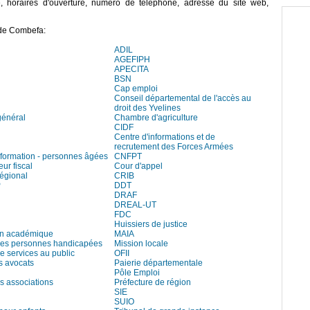
e, horaires d'ouverture, numéro de téléphone, adresse du site web,
 de Combefa:
ADIL
AGEFIPH
APECITA
BSN
Cap emploi
Conseil départemental de l'accès au
droit des Yvelines
général
Chambre d'agriculture
CIDF
Centre d'informations et de
recrutement des Forces Armées
information - personnes âgées
CNFPT
eur fiscal
Cour d'appel
régional
CRIB
P
DDT
DRAF
DREAL-UT
FDC
Huissiers de justice
on académique
MAIA
es personnes handicapées
Mission locale
e services au public
OFII
s avocats
Paierie départementale
Pôle Emploi
s associations
Préfecture de région
SIE
SUIO