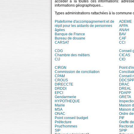
accéder à la toutes ces informations: adress
informations géographiques...
Types administrations rattachées à la commune
Plateforme d'accompagnement et de
ADEME
répit pour les aidants de personnes
AFPA
âgées
ANAH
Banque de France
BAV
Bureau de douane
CAF
CARSAT
CCI
CDG
Conseil 
Chambre des métiers
CICAS
CIJ
CIO
CIRGN
Point d'
Commission de conciliation
Conciliat
CPAM
Conseil 
CROUS
DDCSP
DIRECCTE
DRAC
DRDDI
DREAL
EPCI
FDAPP
Gendarmerie
GRETA
HYPOTHEQUE
Inspecti
Mairie
Maison d
MSA
Maison d
ONAC
Ordre de
Point conseil budget
PIF
Préfecture
Greffe de
Prud'hommes
Rectorat
SIP
SPIP