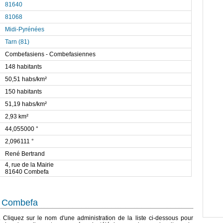
81640
81068
Midi-Pyrénées
Tarn (81)
Combefasiens - Combefasiennes
148 habitants
50,51 habs/km²
150 habitants
51,19 habs/km²
2,93 km²
44,055000 °
2,096111 °
René Bertrand
4, rue de la Mairie
81640 Combefa
e Combefa
. Cliquez sur le nom d'une administration de la liste ci-dessous pour