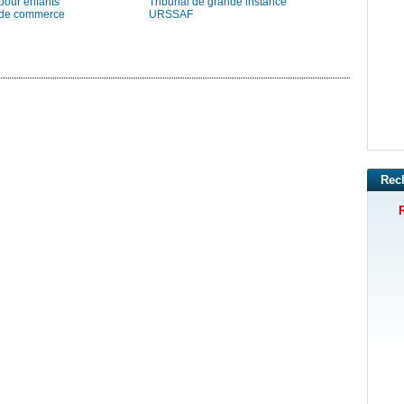
pour enfants
Tribunal de grande instance
 de commerce
URSSAF
Rec
R