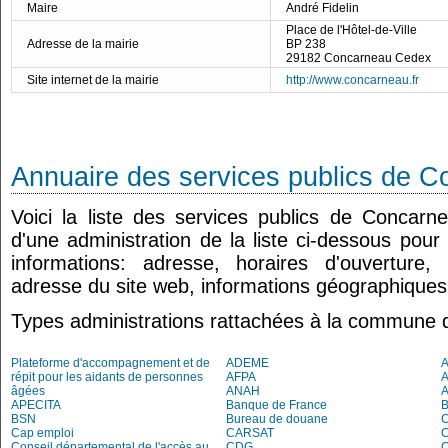
Maire
André Fidelin
Place de l'Hôtel-de-Ville
Adresse de la mairie
BP 238
29182 Concarneau Cedex
Site internet de la mairie
http://www.concarneau.fr
Annuaire des services publics de 
Voici la liste des services publics de Concarn
d'une administration de la liste ci-dessous pour
informations: adresse, horaires d'ouverture
adresse du site web, informations géographiques.
Types administrations rattachées à la commune
Plateforme d'accompagnement et de
ADEME
A
répit pour les aidants de personnes
AFPA
âgées
ANAH
APECITA
Banque de France
BSN
Bureau de douane
Cap emploi
CARSAT
C
Conseil départemental de l'accès au
CDG
C