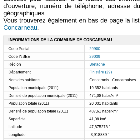
d'ouverture, numéro de téléphone, adresse du
géographiques...
Vous trouverez également en bas de page la lis
Concarneau
.
INFORMATIONS DE LA COMMUNE DE CONCARNEAU
Code Postal
29900
Code INSEE
29039
Région
Bretagne
Département
Finistère (29)
Nom des habitants
Concarnois - Concarnoises
Population municipale (2011)
19 352 habitants
Densité de population municipale (2011)
471,08 habs/km²
Population totale (2011)
20 031 habitants
Densité de population totale (2011)
487,61 habs/km²
Superficie
41,08 km²
Latitude
47,875278 °
Longitude
-3,918889 °