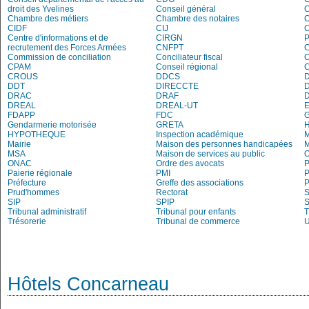
droit des Yvelines
Conseil général
C
Chambre des métiers
Chambre des notaires
CIDF
CIJ
C
Centre d'informations et de
CIRGN
P
recrutement des Forces Armées
CNFPT
C
Commission de conciliation
Conciliateur fiscal
C
CPAM
Conseil régional
CROUS
DDCS
DDT
DIRECCTE
DRAC
DRAF
DREAL
DREAL-UT
E
FDAPP
FDC
G
Gendarmerie motorisée
GRETA
H
HYPOTHEQUE
Inspection académique
Mairie
Maison des personnes handicapées
M
MSA
Maison de services au public
O
ONAC
Ordre des avocats
P
Paierie régionale
PMI
P
Préfecture
Greffe des associations
P
Prud'hommes
Rectorat
S
SIP
SPIP
Tribunal administratif
Tribunal pour enfants
T
Trésorerie
Tribunal de commerce
Hôtels Concarneau