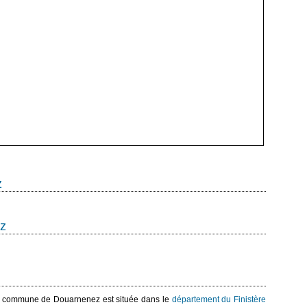
z
z
a commune de Douarnenez est située dans le
département du Finistère