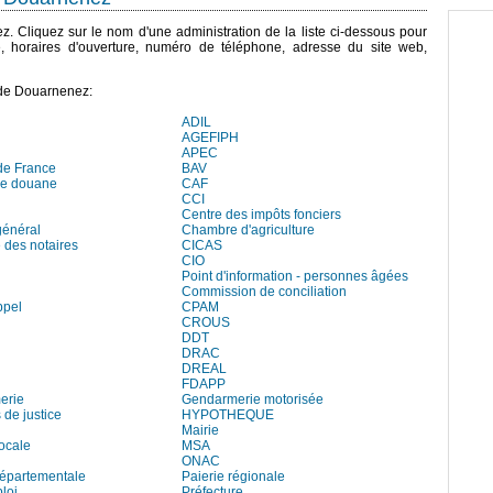
ez. Cliquez sur le nom d'une administration de la liste ci-dessous pour
e, horaires d'ouverture, numéro de téléphone, adresse du site web,
 de Douarnenez:
ADIL
AGEFIPH
APEC
de France
BAV
de douane
CAF
CCI
Centre des impôts fonciers
général
Chambre d'agriculture
des notaires
CICAS
CIO
Point d'information - personnes âgées
Commission de conciliation
ppel
CPAM
CROUS
DDT
DRAC
DREAL
FDAPP
erie
Gendarmerie motorisée
 de justice
HYPOTHEQUE
Mairie
locale
MSA
ONAC
départementale
Paierie régionale
loi
Préfecture