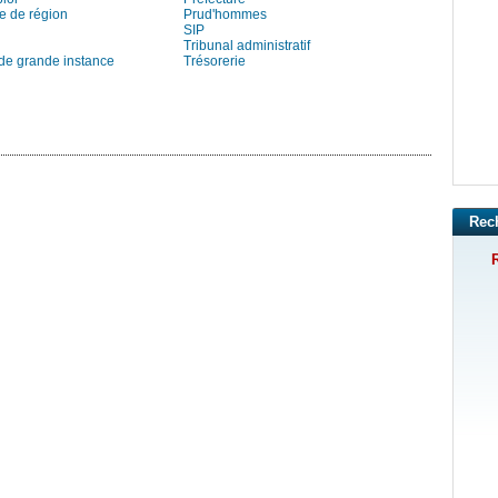
e de région
Prud'hommes
SIP
Tribunal administratif
 de grande instance
Trésorerie
Rec
R