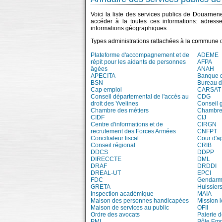
Voici la liste des services publics de Douarnen
accéder à la toutes ces informations: adress
informations géographiques...
Types administrations rattachées à la commune
Plateforme d'accompagnement et de
ADEME
répit pour les aidants de personnes
AFPA
âgées
ANAH
APECITA
Banque 
BSN
Bureau 
Cap emploi
CARSAT
Conseil départemental de l'accès au
CDG
droit des Yvelines
Conseil 
Chambre des métiers
Chambre 
CIDF
CIJ
Centre d'informations et de
CIRGN
recrutement des Forces Armées
CNFPT
Conciliateur fiscal
Cour d'a
Conseil régional
CRIB
DDCS
DDPP
DIRECCTE
DML
DRAF
DRDDI
DREAL-UT
EPCI
FDC
Gendarm
GRETA
Huissiers
Inspection académique
MAIA
Maison des personnes handicapées
Mission 
Maison de services au public
OFII
Ordre des avocats
Paierie 
PMI
Pôle Emp