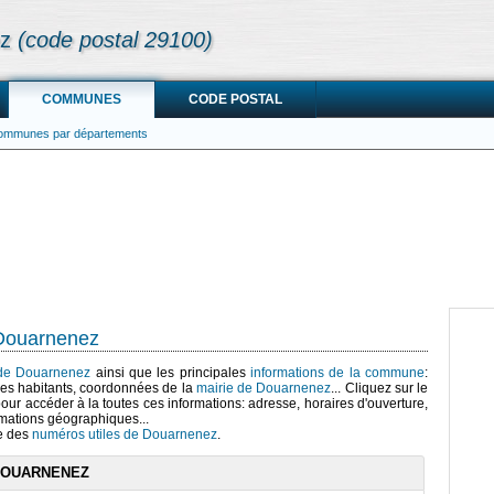
ez
(code postal 29100)
COMMUNES
CODE POSTAL
communes par départements
 Douarnenez
s de Douarnenez
ainsi que les principales
informations de la commune
:
es habitants, coordonnées de la
mairie de Douarnenez
... Cliquez sur le
our accéder à la toutes ces informations: adresse, horaires d'ouverture,
mations géographiques...
te des
numéros utiles de Douarnenez
.
DOUARNENEZ