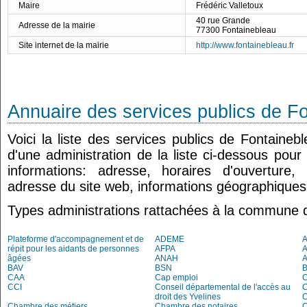
Maire
Frédéric Valletoux
40 rue Grande
Adresse de la mairie
77300 Fontainebleau
Site internet de la mairie
http://www.fontainebleau.fr
Annuaire des services publics de F
Voici la liste des services publics de Fontaineb
d'une administration de la liste ci-dessous pour
informations: adresse, horaires d'ouverture
adresse du site web, informations géographiques.
Types administrations rattachées à la commune 
Plateforme d'accompagnement et de
ADEME
A
répit pour les aidants de personnes
AFPA
âgées
ANAH
BAV
BSN
B
CAA
Cap emploi
CCI
Conseil départemental de l'accès au
droit des Yvelines
C
Chambre des métiers
Chambre des notaires