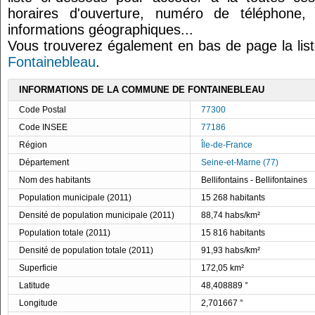
horaires d'ouverture, numéro de téléphone,
informations géographiques...
Vous trouverez également en bas de page la lis
Fontainebleau
.
INFORMATIONS DE LA COMMUNE DE FONTAINEBLEAU
Code Postal
77300
Code INSEE
77186
Région
Île-de-France
Département
Seine-et-Marne (77)
Nom des habitants
Bellifontains - Bellifontaines
Population municipale (2011)
15 268 habitants
Densité de population municipale (2011)
88,74 habs/km²
Population totale (2011)
15 816 habitants
Densité de population totale (2011)
91,93 habs/km²
Superficie
172,05 km²
Latitude
48,408889 °
Longitude
2,701667 °