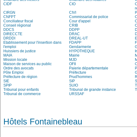
CIDF
CIO
C
r
CIRGN
CIVI
P
CNFPT
Commissariat de police
C
Conciliateur fiscal
Cour d'appel
Conseil régional
CRIB
DDCS
DDPP
DIRECCTE
DRAC
DRDDI
DREAL-UT
E
Etablissement pour l'insertion dans
FDAPP
l'emploi
Gendarmerie
Huissiers de justice
HYPOTHEQUE
I
MAIA
Mairie
M
Mission locale
MJD
Maison de services au public
OFII
Ordre des avocats
Paierie départementale
P
Pôle Emploi
Préfecture
G
Préfecture de région
Prud'hommes
R
SIE
SIP
S
SPIP
SUIO
T
Tribunal pour enfants
Tribunal de grande instance
T
Tribunal de commerce
URSSAF
Hôtels Fontainebleau