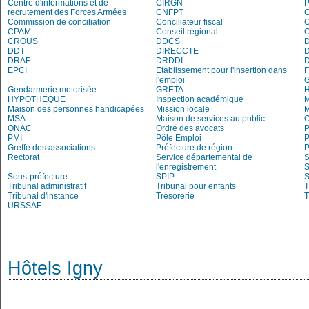
Centre d'informations et de
CIRGN
P
recrutement des Forces Armées
CNFPT
C
Commission de conciliation
Conciliateur fiscal
C
CPAM
Conseil régional
CROUS
DDCS
DDT
DIRECCTE
DRAF
DRDDI
EPCI
Etablissement pour l'insertion dans
l'emploi
G
Gendarmerie motorisée
GRETA
H
HYPOTHEQUE
Inspection académique
M
Maison des personnes handicapées
Mission locale
MSA
Maison de services au public
O
ONAC
Ordre des avocats
P
PMI
Pôle Emploi
P
Greffe des associations
Préfecture de région
P
Rectorat
Service départemental de
S
l'enregistrement
S
Sous-préfecture
SPIP
Tribunal administratif
Tribunal pour enfants
T
Tribunal d'instance
Trésorerie
T
URSSAF
Hôtels Igny