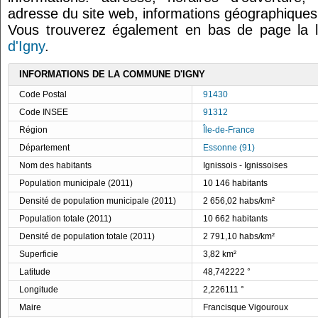
adresse du site web, informations géographiques.
Vous trouverez également en bas de page la 
d'Igny
.
INFORMATIONS DE LA COMMUNE D'IGNY
Code Postal
91430
Code INSEE
91312
Région
Île-de-France
Département
Essonne (91)
Nom des habitants
Ignissois - Ignissoises
Population municipale (2011)
10 146 habitants
Densité de population municipale (2011)
2 656,02 habs/km²
Population totale (2011)
10 662 habitants
Densité de population totale (2011)
2 791,10 habs/km²
Superficie
3,82 km²
Latitude
48,742222 °
Longitude
2,226111 °
Maire
Francisque Vigouroux