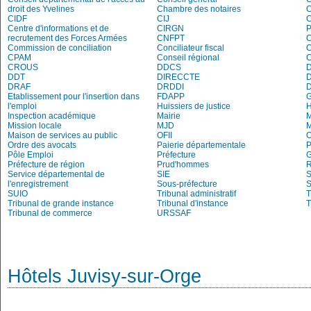
droit des Yvelines
Chambre des notaires
CIDF
CIJ
C
Centre d'informations et de
CIRGN
P
recrutement des Forces Armées
CNFPT
C
Commission de conciliation
Conciliateur fiscal
C
CPAM
Conseil régional
CROUS
DDCS
DDT
DIRECCTE
DRAF
DRDDI
Etablissement pour l'insertion dans
FDAPP
l'emploi
Huissiers de justice
Inspection académique
Mairie
M
Mission locale
MJD
Maison de services au public
OFII
Ordre des avocats
Paierie départementale
P
Pôle Emploi
Préfecture
G
Préfecture de région
Prud'hommes
R
Service départemental de
SIE
S
l'enregistrement
Sous-préfecture
S
SUIO
Tribunal administratif
T
Tribunal de grande instance
Tribunal d'instance
T
Tribunal de commerce
URSSAF
Hôtels Juvisy-sur-Orge