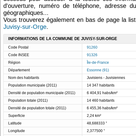
d'ouverture, numéro de téléphone, adresse du
géographiques...
Vous trouverez également en bas de page la lis
Juvisy-sur-Orge
.
INFORMATIONS DE LA COMMUNE DE JUVISY-SUR-ORGE
Code Postal
91260
Code INSEE
91326
Région
Île-de-France
Département
Essonne (91)
Nom des habitants
Juvisiens - Juvisiennes
Population municipale (2011)
14 347 habitants
Densité de population municipale (2011)
6 404,91 habs/km²
Population totale (2011)
14 460 habitants
Densité de population totale (2011)
6 455,36 habs/km²
Superficie
2,24 km²
Latitude
48,688333 °
Longitude
2,377500 °