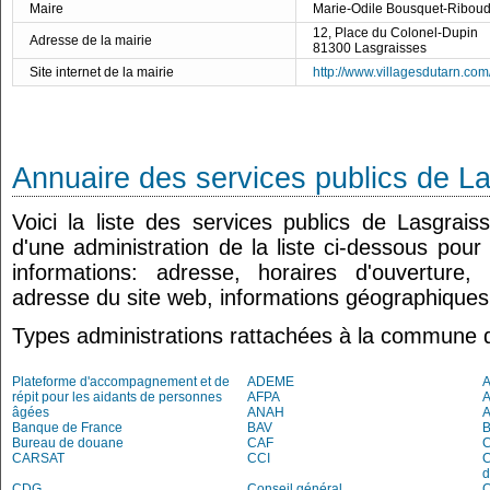
Maire
Marie-Odile Bousquet-Ribou
12, Place du Colonel-Dupin
Adresse de la mairie
81300 Lasgraisses
Site internet de la mairie
http://www.villagesdutarn.com
Annuaire des services publics de L
Voici la liste des services publics de Lasgrai
d'une administration de la liste ci-dessous pour
informations: adresse, horaires d'ouverture
adresse du site web, informations géographiques.
Types administrations rattachées à la commune 
Plateforme d'accompagnement et de
ADEME
A
répit pour les aidants de personnes
AFPA
âgées
ANAH
Banque de France
BAV
Bureau de douane
CAF
C
CARSAT
CCI
C
d
CDG
Conseil général
C