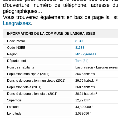
d'ouverture, numéro de téléphone, adresse du
géographiques...
Vous trouverez également en bas de page la lis
Lasgraisses
.
INFORMATIONS DE LA COMMUNE DE LASGRAISSES
Code Postal
81300
Code INSEE
81138
Région
Midi-Pyrénées
Département
Tarn (81)
Nom des habitants
Lasgraïssois - Lasgraïssoises
Population municipale (2011)
364 habitants
Densité de population municipale (2011)
29,79 habs/km²
Population totale (2011)
368 habitants
Densité de population totale (2011)
30,11 habs/km²
Superficie
12,22 km²
Latitude
43,820000 °
Longitude
2,038056 °