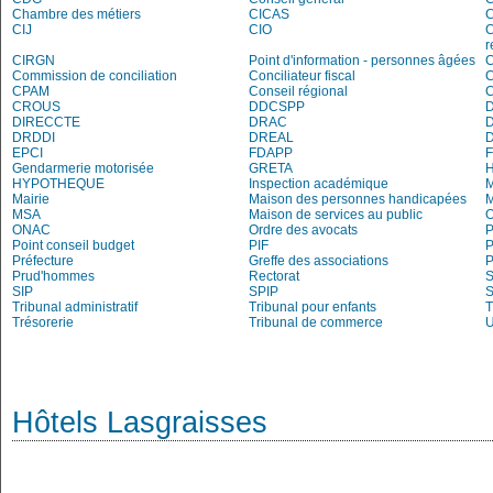
Chambre des métiers
CICAS
C
CIJ
CIO
C
r
CIRGN
Point d'information - personnes âgées
Commission de conciliation
Conciliateur fiscal
C
CPAM
Conseil régional
CROUS
DDCSPP
DIRECCTE
DRAC
DRDDI
DREAL
EPCI
FDAPP
Gendarmerie motorisée
GRETA
H
HYPOTHEQUE
Inspection académique
Mairie
Maison des personnes handicapées
M
MSA
Maison de services au public
O
ONAC
Ordre des avocats
P
Point conseil budget
PIF
P
Préfecture
Greffe des associations
P
Prud'hommes
Rectorat
S
SIP
SPIP
Tribunal administratif
Tribunal pour enfants
T
Trésorerie
Tribunal de commerce
Hôtels Lasgraisses