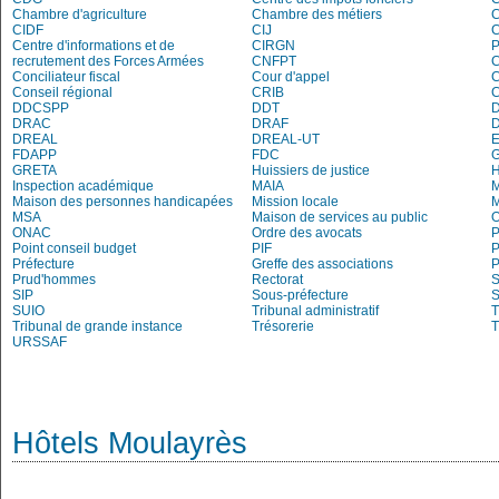
Chambre d'agriculture
Chambre des métiers
CIDF
CIJ
C
Centre d'informations et de
CIRGN
P
recrutement des Forces Armées
CNFPT
C
Conciliateur fiscal
Cour d'appel
Conseil régional
CRIB
DDCSPP
DDT
DRAC
DRAF
DREAL
DREAL-UT
E
FDAPP
FDC
G
GRETA
Huissiers de justice
Inspection académique
MAIA
M
Maison des personnes handicapées
Mission locale
MSA
Maison de services au public
O
ONAC
Ordre des avocats
P
Point conseil budget
PIF
P
Préfecture
Greffe des associations
P
Prud'hommes
Rectorat
S
SIP
Sous-préfecture
S
SUIO
Tribunal administratif
T
Tribunal de grande instance
Trésorerie
T
URSSAF
Hôtels Moulayrès