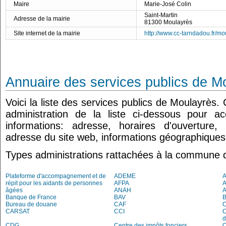
Maire
Marie-José Colin
Saint-Martin
Adresse de la mairie
81300 Moulayrès
Site internet de la mairie
http://www.cc-tarndadou.fr/mo
Annuaire des services publics de M
Voici la liste des services publics de Moulayrès.
administration de la liste ci-dessous pour a
informations: adresse, horaires d'ouverture
adresse du site web, informations géographiques.
Types administrations rattachées à la commune 
Plateforme d'accompagnement et de
ADEME
A
répit pour les aidants de personnes
AFPA
âgées
ANAH
Banque de France
BAV
Bureau de douane
CAF
C
CARSAT
CCI
C
d
CDG
Centre des impôts fonciers
C