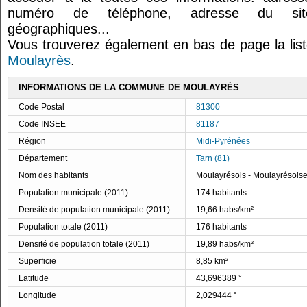
numéro de téléphone, adresse du site
géographiques...
Vous trouverez également en bas de page la lis
Moulayrès
.
INFORMATIONS DE LA COMMUNE DE MOULAYRÈS
Code Postal
81300
Code INSEE
81187
Région
Midi-Pyrénées
Département
Tarn (81)
Nom des habitants
Moulayrésois - Moulayrésois
Population municipale (2011)
174 habitants
Densité de population municipale (2011)
19,66 habs/km²
Population totale (2011)
176 habitants
Densité de population totale (2011)
19,89 habs/km²
Superficie
8,85 km²
Latitude
43,696389 °
Longitude
2,029444 °