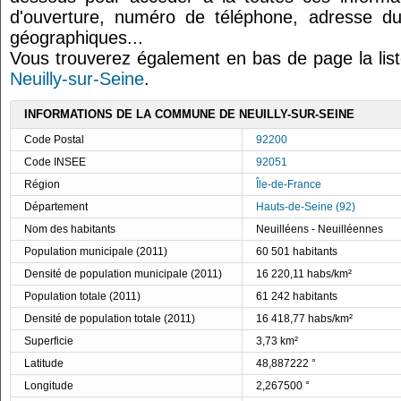
d'ouverture, numéro de téléphone, adresse du
géographiques...
Vous trouverez également en bas de page la lis
Neuilly-sur-Seine
.
INFORMATIONS DE LA COMMUNE DE NEUILLY-SUR-SEINE
Code Postal
92200
Code INSEE
92051
Région
Île-de-France
Département
Hauts-de-Seine (92)
Nom des habitants
Neuilléens - Neuilléennes
Population municipale (2011)
60 501 habitants
Densité de population municipale (2011)
16 220,11 habs/km²
Population totale (2011)
61 242 habitants
Densité de population totale (2011)
16 418,77 habs/km²
Superficie
3,73 km²
Latitude
48,887222 °
Longitude
2,267500 °