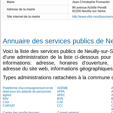
Maire
Jean-Christophe Fromantin
96 avenue Achille-Peretti
Adresse de la mairie
92200 Neuilly-sur-Seine
Site internet de la mairie
http://www.ville-neuillysurseine
Annuaire des services publics de Ne
Voici la liste des services publics de Neuilly-sur
d'une administration de la liste ci-dessous pour
informations: adresse, horaires d'ouverture
adresse du site web, informations géographiques.
Types administrations rattachées à la commune d
Plateforme d'accompagnement et de
ADEME
A
répit pour les aidants de personnes
AFPA
âgées
APEC
BAV
BSN
B
CAA
CAF
C
CARSAT
CCI
C
d
Centre des impôts fonciers
Conseil général
C