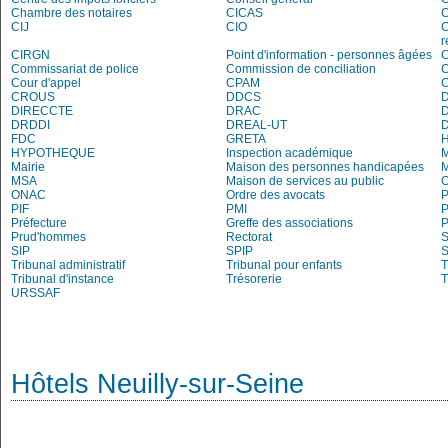
Chambre des notaires
CICAS
C
CIJ
CIO
C
r
CIRGN
Point d'information - personnes âgées
Commissariat de police
Commission de conciliation
C
Cour d'appel
CPAM
C
CROUS
DDCS
DIRECCTE
DRAC
DRDDI
DREAL-UT
FDC
GRETA
H
HYPOTHEQUE
Inspection académique
Mairie
Maison des personnes handicapées
MSA
Maison de services au public
O
ONAC
Ordre des avocats
P
PIF
PMI
P
Préfecture
Greffe des associations
P
Prud'hommes
Rectorat
S
SIP
SPIP
Tribunal administratif
Tribunal pour enfants
T
Tribunal d'instance
Trésorerie
T
URSSAF
Hôtels Neuilly-sur-Seine