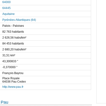
64000
64445
Aquitaine
Pyrénées-Atlantiques (64)
Palois - Paloises
82 763 habitants
2 626,56 habs/km²
84 453 habitants
2 680,20 habs/km²
31,51 km²
43,300833 °
-0,370000 °
François Bayrou
Place Royale
64036 Pau Cedex
http://www.pau.fr
e Pau