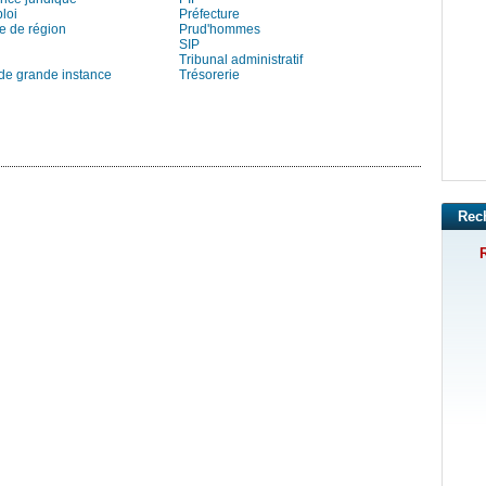
loi
Préfecture
e de région
Prud'hommes
SIP
Tribunal administratif
 de grande instance
Trésorerie
Rec
R