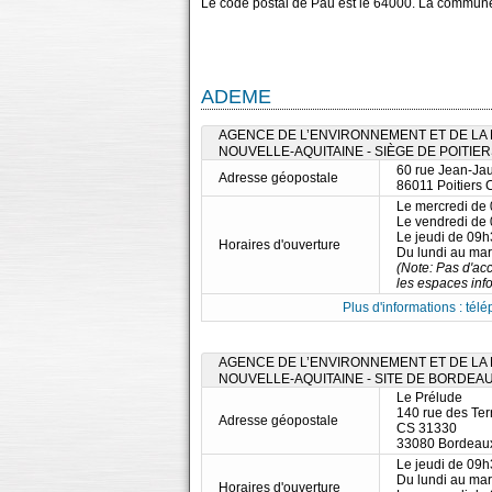
Le code postal de Pau est le 64000. La commune
ADEME
AGENCE DE L’ENVIRONNEMENT ET DE LA M
NOUVELLE-AQUITAINE - SIÈGE DE POITIE
60 rue Jean-Ja
Adresse géopostale
86011 Poitiers
Le mercredi de
Le vendredi de
Le jeudi de 09
Horaires d'ouverture
Du lundi au ma
(Note: Pas d'acc
les espaces info
Plus d'informations : télé
AGENCE DE L’ENVIRONNEMENT ET DE LA M
NOUVELLE-AQUITAINE - SITE DE BORDEA
Le Prélude
140 rue des Te
Adresse géopostale
CS 31330
33080 Bordeau
Le jeudi de 09
Du lundi au ma
Horaires d'ouverture