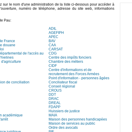
ez sur le nom d'une administration de la liste ci-dessous pour accéder à
 d'ouverture, numéro de téléphone, adresse du site web, informations
de Pau:
ADIL
AGEFIPH
APEC
de France
BAV
de douane
CAA
loi
CARSAT
départemental de l'accès au
CDG
 Yvelines
Centre des impôts fonciers
d'agriculture
Chambre des métiers
CIDF
Centre d'informations et de
recrutement des Forces Armées
Point d'information - personnes âgées
on de conciliation
Conciliateur fiscal
Conseil régional
CROUS
DDT
DRAC
DREAL
FDAPP
Huissiers de justice
on académique
MAIA
arrêt
Maison des personnes handicapées
Maison de services au public
Ordre des avocats
ce juridique
PIF