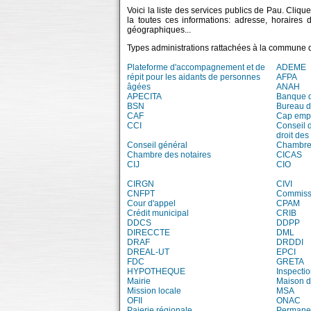
Voici la liste des services publics de Pau. Cliqu
la toutes ces informations: adresse, horaires
géographiques...
Types administrations rattachées à la commune 
Plateforme d'accompagnement et de
ADEME
répit pour les aidants de personnes
AFPA
âgées
ANAH
APECITA
Banque 
BSN
Bureau 
CAF
Cap emp
CCI
Conseil 
droit des
Conseil général
Chambre 
Chambre des notaires
CICAS
CIJ
CIO
CIRGN
CIVI
CNFPT
Commissi
Cour d'appel
CPAM
Crédit municipal
CRIB
DDCS
DDPP
DIRECCTE
DML
DRAF
DRDDI
DREAL-UT
EPCI
FDC
GRETA
HYPOTHEQUE
Inspecti
Mairie
Maison d'
Mission locale
MSA
OFII
ONAC
Paierie régionale
Permanen