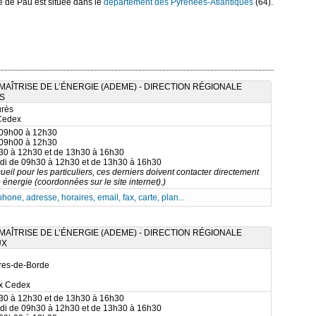
 de Pau est située dans le
département des Pyrénées-Atlantiques
(64).
AÎTRISE DE L’ÉNERGIE (ADEME) - DIRECTION RÉGIONALE
RS
urès
 Cedex
 09h00 à 12h30
 09h00 à 12h30
h30 à 12h30 et de 13h30 à 16h30
rdi de 09h30 à 12h30 et de 13h30 à 16h30
ueil pour les particuliers, ces derniers doivent contacter directement
 énergie (coordonnées sur le site internet).)
phone, adresse, horaires, email, fax, carte, plan...
AÎTRISE DE L’ÉNERGIE (ADEME) - DIRECTION RÉGIONALE
UX
rres-de-Borde
x Cedex
h30 à 12h30 et de 13h30 à 16h30
rdi de 09h30 à 12h30 et de 13h30 à 16h30