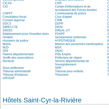
CICAS
CIDF
C
CIO
Centre d'informations et de
recrutement des Forces Armées
P
CNFPT
Commissariat de police
C
Conciliateur fiscal
Cour d'appel
Conseil régional
CRIB
DDCS
DDPP
DIRECCTE
DRAC
DRDDI
DREAL-UT
E
Etablissement pour l'insertion dans
FDAPP
G
l'emploi
Gendarmerie motorisée
Huissiers de justice
HYPOTHEQUE
I
Mairie
Maison des personnes handicapées
M
MJD
MSA
M
OFII
ONAC
O
Paierie départementale
Pôle Emploi
P
Greffe des associations
Préfecture de région
P
Rectorat
Service départemental de
S
l'enregistrement
S
Sous-préfecture
SPIP
Tribunal administratif
Tribunal pour enfants
T
Tribunal d'instance
Trésorerie
T
URSSAF
Hôtels Saint-Cyr-la-Rivière