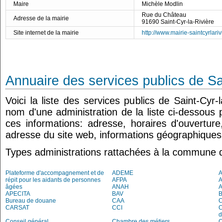
Maire
Michèle Modlin
Rue du Château
Adresse de la mairie
91690 Saint-Cyr-la-Rivière
Site internet de la mairie
http://www.mairie-saintcyrlarivi
Annuaire des services publics de Sa
Voici la liste des services publics de Saint-Cyr-l
nom d'une administration de la liste ci-dessous 
ces informations: adresse, horaires d'ouvertur
adresse du site web, informations géographiques.
Types administrations rattachées à la commune d
Plateforme d'accompagnement et de
ADEME
A
répit pour les aidants de personnes
AFPA
âgées
ANAH
APECITA
BAV
Bureau de douane
CAA
C
CARSAT
CCI
C
d
Conseil général
Chambre des métiers
C