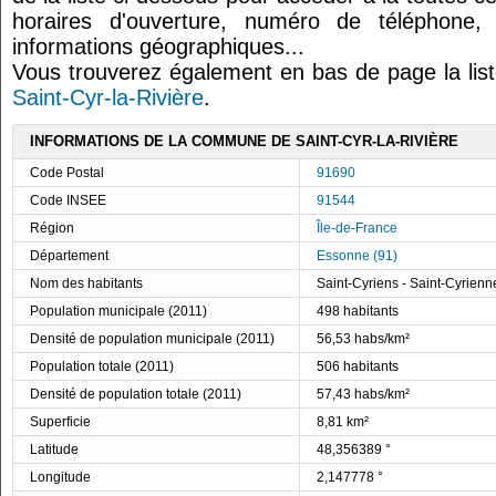
horaires d'ouverture, numéro de téléphone,
informations géographiques...
Vous trouverez également en bas de page la lis
Saint-Cyr-la-Rivière
.
INFORMATIONS DE LA COMMUNE DE SAINT-CYR-LA-RIVIÈRE
Code Postal
91690
Code INSEE
91544
Région
Île-de-France
Département
Essonne (91)
Nom des habitants
Saint-Cyriens - Saint-Cyrienn
Population municipale (2011)
498 habitants
Densité de population municipale (2011)
56,53 habs/km²
Population totale (2011)
506 habitants
Densité de population totale (2011)
57,43 habs/km²
Superficie
8,81 km²
Latitude
48,356389 °
Longitude
2,147778 °