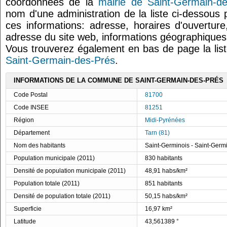
coordonnées de la
mairie de Saint-Germain-d
nom d'une administration de la liste ci-dessous 
ces informations: adresse, horaires d'ouvertur
adresse du site web, informations géographiques.
Vous trouverez également en bas de page la lis
Saint-Germain-des-Prés
.
INFORMATIONS DE LA COMMUNE DE SAINT-GERMAIN-DES-PRÉS
Code Postal
81700
Code INSEE
81251
Région
Midi-Pyrénées
Département
Tarn (81)
Nom des habitants
Saint-Germinois - Saint-Germ
Population municipale (2011)
830 habitants
Densité de population municipale (2011)
48,91 habs/km²
Population totale (2011)
851 habitants
Densité de population totale (2011)
50,15 habs/km²
Superficie
16,97 km²
Latitude
43,561389 °