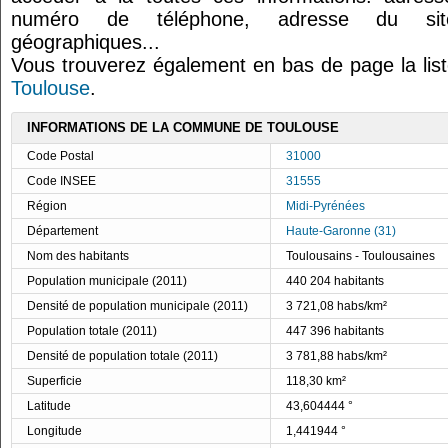
numéro de téléphone, adresse du site
géographiques...
Vous trouverez également en bas de page la lis
Toulouse
.
INFORMATIONS DE LA COMMUNE DE TOULOUSE
Code Postal
31000
Code INSEE
31555
Région
Midi-Pyrénées
Département
Haute-Garonne (31)
Nom des habitants
Toulousains - Toulousaines
Population municipale (2011)
440 204 habitants
Densité de population municipale (2011)
3 721,08 habs/km²
Population totale (2011)
447 396 habitants
Densité de population totale (2011)
3 781,88 habs/km²
Superficie
118,30 km²
Latitude
43,604444 °
Longitude
1,441944 °