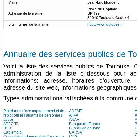
Maire
Jean-Luc Moudenc
Place du Capitole
Adresse de la mairie
BP 999
31040 Toulouse Cedex 6
Site internet de la mairie
http://www.toulouse.fr
Annuaire des services publics de T
Voici la liste des services publics de Toulouse.
administration de la liste ci-dessous pour a
informations: adresse, horaires d'ouverture
adresse du site web, informations géographiques.
Types administrations rattachées à la commune 
Plateforme d'accompagnement et de
ADEME
A
répit pour les aidants de personnes
AFPA
âgées
ANAH
APECITA
Banque de France
BSN
Bureau de douane
Cap emploi
CARSAT
C
Conseil départemental de l'accès au
CDG
C