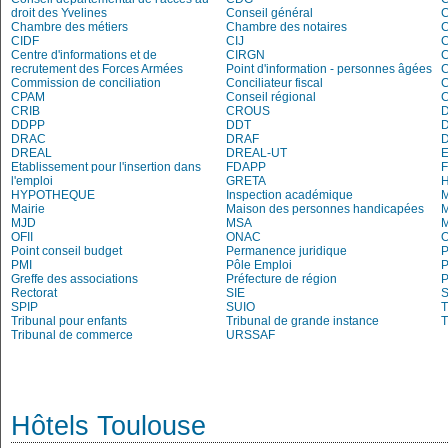
droit des Yvelines
Conseil général
C
Chambre des métiers
Chambre des notaires
CIDF
CIJ
C
Centre d'informations et de
CIRGN
C
recrutement des Forces Armées
Point d'information - personnes âgées
Commission de conciliation
Conciliateur fiscal
C
CPAM
Conseil régional
C
CRIB
CROUS
DDPP
DDT
DRAC
DRAF
DREAL
DREAL-UT
E
Etablissement pour l'insertion dans
FDAPP
l'emploi
GRETA
H
HYPOTHEQUE
Inspection académique
Mairie
Maison des personnes handicapées
M
MJD
MSA
M
OFII
ONAC
O
Point conseil budget
Permanence juridique
P
PMI
Pôle Emploi
P
Greffe des associations
Préfecture de région
P
Rectorat
SIE
S
SPIP
SUIO
T
Tribunal pour enfants
Tribunal de grande instance
T
Tribunal de commerce
URSSAF
Hôtels Toulouse