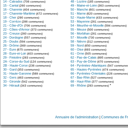
14 - Calvados
48 - Lozère
(706 communes)
(185 communes)
15 - Cantal
49 - Maine-et-Loire
(260 communes)
(363 communes)
16 - Charente
50 - Manche
(404 communes)
(601 communes)
17 - Charente-Maritime
51 - Marne
(472 communes)
(620 communes)
18 - Cher
52 - Haute-Marne
(290 communes)
(433 communes)
19 - Corrèze
53 - Mayenne
(286 communes)
(261 communes)
21 - Côte-d'Or
54 - Meurthe-et-Moselle
(706 communes)
(594 communes)
22 - Côtes-d'Armor
55 - Meuse
(373 communes)
(500 communes)
23 - Creuse
56 - Morbihan
(260 communes)
(261 communes)
24 - Dordogne
57 - Moselle
(557 communes)
(730 communes)
25 - Doubs
58 - Nièvre
(594 communes)
(312 communes)
26 - Drôme
59 - Nord
(369 communes)
(650 communes)
27 - Eure
60 - Oise
(675 communes)
(693 communes)
28 - Eure-et-Loir
61 - Orne
(403 communes)
(505 communes)
29 - Finistère
62 - Pas-de-Calais
(283 communes)
(895 communes)
2A - Corse-du-Sud
63 - Puy-de-Dôme
(124 communes)
(470 communes)
2B - Haute-Corse
64 - Pyrénées-Atlantiques
(236 communes)
(547 communes
30 - Gard
65 - Hautes-Pyrénées
(353 communes)
(474 communes)
31 - Haute-Garonne
66 - Pyrénées-Orientales
(589 communes)
(226 communes
32 - Gers
67 - Bas-Rhin
(463 communes)
(527 communes)
33 - Gironde
68 - Haut-Rhin
(542 communes)
(377 communes)
*
34 - Hérault
69 - Rhône
(343 communes)
(293 communes)
Annuaire de l'administration
|
Communes de Fr