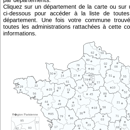
par départements.
Cliquez sur un département de la carte ou su
ci-dessous pour accéder à la liste de tout
département. Une fois votre commune trouvé
toutes les administrations rattachées à cette 
informations.
62
59
80
02
76
08
60
50
95
14
27
51
55
78
61
77
91
22
29
10
28
53
35
72
52
89
56
45
41
44
21
49
37
58
18
36
85
R�gion Parisienne
71
79
86
03
95
77
01
23
87
17
69
93
92