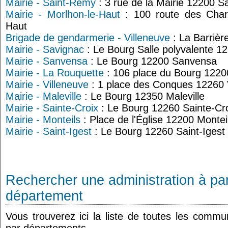
Mairie - Saint-Rémy
: 3 rue de la Mairie 12200 
Mairie - Morlhon-le-Haut
: 100 route des Char
Haut
Brigade de gendarmerie - Villeneuve
: La Barrièr
Mairie - Savignac
: Le Bourg Salle polyvalente 1
Mairie - Sanvensa
: Le Bourg 12200 Sanvensa
Mairie - La Rouquette
: 106 place du Bourg 1220
Mairie - Villeneuve
: 1 place des Conques 12260 
Mairie - Maleville
: Le Bourg 12350 Maleville
Mairie - Sainte-Croix
: Le Bourg 12260 Sainte-Cr
Mairie - Monteils
: Place de l'Église 12200 Montei
Mairie - Saint-Igest
: Le Bourg 12260 Saint-Igest
Rechercher une administration à par
département
Vous trouverez ici la liste de toutes les comm