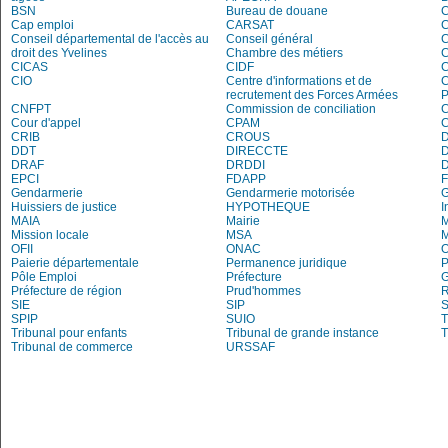
BSN
Bureau de douane
Cap emploi
CARSAT
C
Conseil départemental de l'accès au
Conseil général
C
droit des Yvelines
Chambre des métiers
C
CICAS
CIDF
C
CIO
Centre d'informations et de
recrutement des Forces Armées
P
CNFPT
Commission de conciliation
C
Cour d'appel
CPAM
C
CRIB
CROUS
DDT
DIRECCTE
DRAF
DRDDI
EPCI
FDAPP
Gendarmerie
Gendarmerie motorisée
Huissiers de justice
HYPOTHEQUE
I
MAIA
Mairie
M
Mission locale
MSA
M
OFII
ONAC
O
Paierie départementale
Permanence juridique
P
Pôle Emploi
Préfecture
G
Préfecture de région
Prud'hommes
R
SIE
SIP
S
SPIP
SUIO
T
Tribunal pour enfants
Tribunal de grande instance
T
Tribunal de commerce
URSSAF