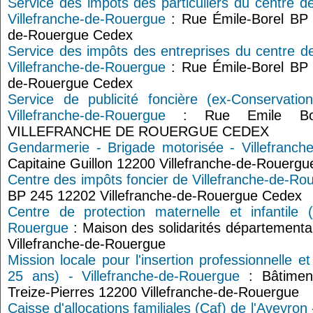
Service des impôts des particuliers du centre d
Villefranche-de-Rouergue
: Rue Émile-Borel BP 
de-Rouergue Cedex
Service des impôts des entreprises du centre d
Villefranche-de-Rouergue
: Rue Émile-Borel BP 
de-Rouergue Cedex
Service de publicité foncière (ex-Conservati
Villefranche-de-Rouergue
: Rue Emile Bo
VILLEFRANCHE DE ROUERGUE CEDEX
Gendarmerie - Brigade motorisée - Villefranch
Capitaine Guillon 12200 Villefranche-de-Rouergu
Centre des impôts foncier de Villefranche-de-Ro
BP 245 12202 Villefranche-de-Rouergue Cedex
Centre de protection maternelle et infantile (
Rouergue
: Maison des solidarités départementa
Villefranche-de-Rouergue
Mission locale pour l'insertion professionnelle e
25 ans) - Villefranche-de-Rouergue
: Bâtiment
Treize-Pierres 12200 Villefranche-de-Rouergue
Caisse d'allocations familiales (Caf) de l'Aveyron 