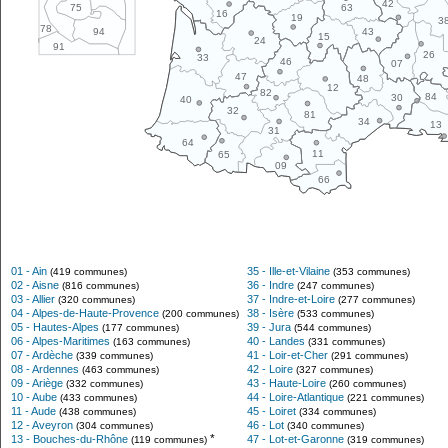
42
63
75
16
19
3
78
43
94
15
24
91
26
33
46
07
47
48
12
82
84
30
40
32
81
34
13
31
64
11
65
09
66
01 - Ain
35 - Ille-et-Vilaine
(419 communes)
(353 communes)
02 - Aisne
36 - Indre
(816 communes)
(247 communes)
03 - Allier
37 - Indre-et-Loire
(320 communes)
(277 communes)
04 - Alpes-de-Haute-Provence
38 - Isère
(200 communes)
(533 communes)
05 - Hautes-Alpes
39 - Jura
(177 communes)
(544 communes)
06 - Alpes-Maritimes
40 - Landes
(163 communes)
(331 communes)
07 - Ardèche
41 - Loir-et-Cher
(339 communes)
(291 communes)
08 - Ardennes
42 - Loire
(463 communes)
(327 communes)
09 - Ariège
43 - Haute-Loire
(332 communes)
(260 communes)
10 - Aube
44 - Loire-Atlantique
(433 communes)
(221 communes)
11 - Aude
45 - Loiret
(438 communes)
(334 communes)
12 - Aveyron
46 - Lot
(304 communes)
(340 communes)
*
13 - Bouches-du-Rhône
47 - Lot-et-Garonne
(119 communes)
(319 communes)