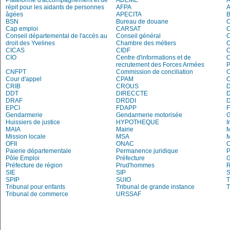
Plateforme d'accompagnement et de
ADEME
A
répit pour les aidants de personnes
AFPA
âgées
APECITA
BSN
Bureau de douane
Cap emploi
CARSAT
C
Conseil départemental de l'accès au
Conseil général
C
droit des Yvelines
Chambre des métiers
C
CICAS
CIDF
C
CIO
Centre d'informations et de
recrutement des Forces Armées
P
CNFPT
Commission de conciliation
C
Cour d'appel
CPAM
C
CRIB
CROUS
DDT
DIRECCTE
DRAF
DRDDI
EPCI
FDAPP
Gendarmerie
Gendarmerie motorisée
Huissiers de justice
HYPOTHEQUE
I
MAIA
Mairie
M
Mission locale
MSA
M
OFII
ONAC
O
Paierie départementale
Permanence juridique
P
Pôle Emploi
Préfecture
G
Préfecture de région
Prud'hommes
R
SIE
SIP
S
SPIP
SUIO
T
Tribunal pour enfants
Tribunal de grande instance
T
Tribunal de commerce
URSSAF