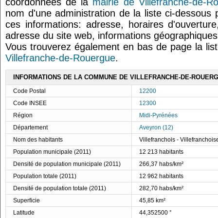
coordonnées de la
mairie de Villefranche-de-R
nom d'une administration de la liste ci-dessous 
ces informations: adresse, horaires d'ouvertur
adresse du site web, informations géographiques.
Vous trouverez également en bas de page la lis
Villefranche-de-Rouergue
.
INFORMATIONS DE LA COMMUNE DE VILLEFRANCHE-DE-ROUER
Code Postal
12200
Code INSEE
12300
Région
Midi-Pyrénées
Département
Aveyron (12)
Nom des habitants
Villefranchois - Villefranchois
Population municipale (2011)
12 213 habitants
Densité de population municipale (2011)
266,37 habs/km²
Population totale (2011)
12 962 habitants
Densité de population totale (2011)
282,70 habs/km²
Superficie
45,85 km²
Latitude
44,352500 °