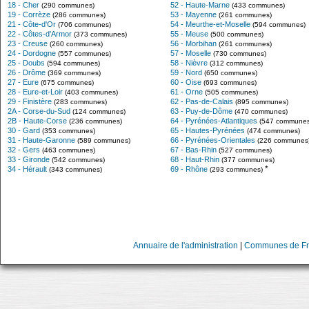
18 - Cher
52 - Haute-Marne
(290 communes)
(433 communes)
19 - Corrèze
53 - Mayenne
(286 communes)
(261 communes)
21 - Côte-d'Or
54 - Meurthe-et-Moselle
(706 communes)
(594 communes)
22 - Côtes-d'Armor
55 - Meuse
(373 communes)
(500 communes)
23 - Creuse
56 - Morbihan
(260 communes)
(261 communes)
24 - Dordogne
57 - Moselle
(557 communes)
(730 communes)
25 - Doubs
58 - Nièvre
(594 communes)
(312 communes)
26 - Drôme
59 - Nord
(369 communes)
(650 communes)
27 - Eure
60 - Oise
(675 communes)
(693 communes)
28 - Eure-et-Loir
61 - Orne
(403 communes)
(505 communes)
29 - Finistère
62 - Pas-de-Calais
(283 communes)
(895 communes)
2A - Corse-du-Sud
63 - Puy-de-Dôme
(124 communes)
(470 communes)
2B - Haute-Corse
64 - Pyrénées-Atlantiques
(236 communes)
(547 communes
30 - Gard
65 - Hautes-Pyrénées
(353 communes)
(474 communes)
31 - Haute-Garonne
66 - Pyrénées-Orientales
(589 communes)
(226 communes
32 - Gers
67 - Bas-Rhin
(463 communes)
(527 communes)
33 - Gironde
68 - Haut-Rhin
(542 communes)
(377 communes)
*
34 - Hérault
69 - Rhône
(343 communes)
(293 communes)
Annuaire de l'administration
|
Communes de Fr