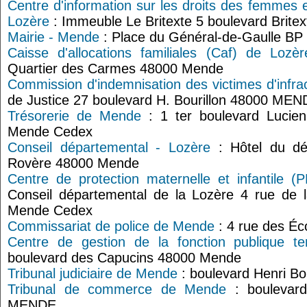
Centre d'information sur les droits des femmes e
Lozère
: Immeuble Le Britexte 5 boulevard Brit
Mairie - Mende
: Place du Général-de-Gaulle B
Caisse d'allocations familiales (Caf) de Loz
Quartier des Carmes 48000 Mende
Commission d'indemnisation des victimes d'infr
de Justice 27 boulevard H. Bourillon 48000 ME
Trésorerie de Mende
: 1 ter boulevard Lucie
Mende Cedex
Conseil départemental - Lozère
: Hôtel du dé
Rovère 48000 Mende
Centre de protection maternelle et infantile 
Conseil départemental de la Lozère 4 rue de
Mende Cedex
Commissariat de police de Mende
: 4 rue des É
Centre de gestion de la fonction publique ter
boulevard des Capucins 48000 Mende
Tribunal judiciaire de Mende
: boulevard Henri B
Tribunal de commerce de Mende
: boulevard
MENDE