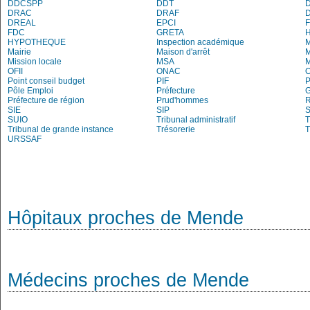
DDCSPP
DDT
DRAC
DRAF
DREAL
EPCI
FDC
GRETA
H
HYPOTHEQUE
Inspection académique
Mairie
Maison d'arrêt
M
Mission locale
MSA
M
OFII
ONAC
O
Point conseil budget
PIF
P
Pôle Emploi
Préfecture
G
Préfecture de région
Prud'hommes
R
SIE
SIP
S
SUIO
Tribunal administratif
T
Tribunal de grande instance
Trésorerie
T
URSSAF
Hôpitaux proches de Mende
Médecins proches de Mende