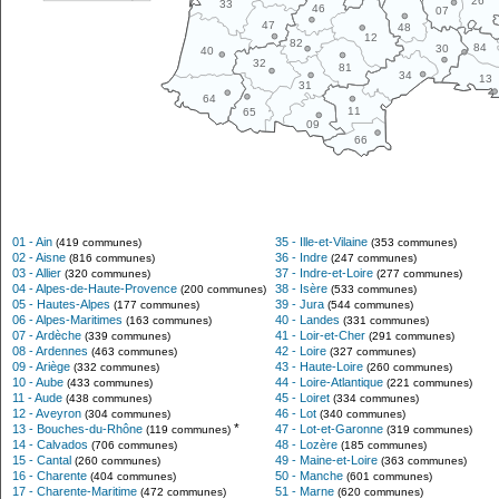
26
33
46
07
47
48
12
82
84
30
40
32
81
34
13
31
64
11
65
09
66
01 - Ain
35 - Ille-et-Vilaine
(419 communes)
(353 communes)
02 - Aisne
36 - Indre
(816 communes)
(247 communes)
03 - Allier
37 - Indre-et-Loire
(320 communes)
(277 communes)
04 - Alpes-de-Haute-Provence
38 - Isère
(200 communes)
(533 communes)
05 - Hautes-Alpes
39 - Jura
(177 communes)
(544 communes)
06 - Alpes-Maritimes
40 - Landes
(163 communes)
(331 communes)
07 - Ardèche
41 - Loir-et-Cher
(339 communes)
(291 communes)
08 - Ardennes
42 - Loire
(463 communes)
(327 communes)
09 - Ariège
43 - Haute-Loire
(332 communes)
(260 communes)
10 - Aube
44 - Loire-Atlantique
(433 communes)
(221 communes)
11 - Aude
45 - Loiret
(438 communes)
(334 communes)
12 - Aveyron
46 - Lot
(304 communes)
(340 communes)
*
13 - Bouches-du-Rhône
47 - Lot-et-Garonne
(119 communes)
(319 communes)
14 - Calvados
48 - Lozère
(706 communes)
(185 communes)
15 - Cantal
49 - Maine-et-Loire
(260 communes)
(363 communes)
16 - Charente
50 - Manche
(404 communes)
(601 communes)
17 - Charente-Maritime
51 - Marne
(472 communes)
(620 communes)