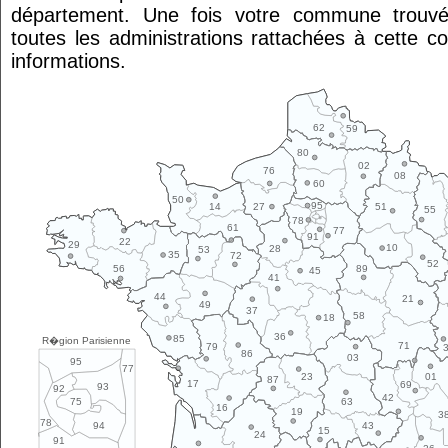
département. Une fois votre commune trouvé
toutes les administrations rattachées à cette 
informations.
62
59
80
02
76
08
60
50
95
14
27
51
55
78
61
77
91
22
29
10
28
53
35
72
52
89
56
45
41
44
21
49
37
58
18
36
85
R�gion Parisienne
71
79
86
03
95
77
01
23
87
17
69
93
92
42
63
75
16
19
3
78
43
94
15
24
91