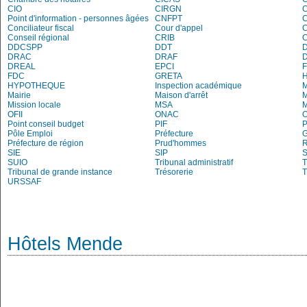
CIO
CIRGN
C
Point d'information - personnes âgées
CNFPT
C
Conciliateur fiscal
Cour d'appel
Conseil régional
CRIB
DDCSPP
DDT
DRAC
DRAF
DREAL
EPCI
FDC
GRETA
H
HYPOTHEQUE
Inspection académique
Mairie
Maison d'arrêt
M
Mission locale
MSA
M
OFII
ONAC
O
Point conseil budget
PIF
P
Pôle Emploi
Préfecture
G
Préfecture de région
Prud'hommes
R
SIE
SIP
S
SUIO
Tribunal administratif
T
Tribunal de grande instance
Trésorerie
T
URSSAF
Hôtels Mende