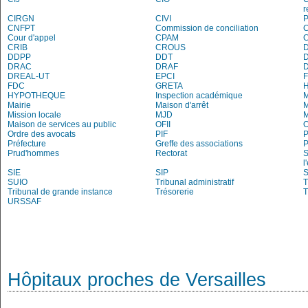
r
CIRGN
CIVI
P
CNFPT
Commission de conciliation
C
Cour d'appel
CPAM
C
CRIB
CROUS
DDPP
DDT
DRAC
DRAF
DREAL-UT
EPCI
FDC
GRETA
H
HYPOTHEQUE
Inspection académique
Mairie
Maison d'arrêt
M
Mission locale
MJD
Maison de services au public
OFII
Ordre des avocats
PIF
P
Préfecture
Greffe des associations
P
Prud'hommes
Rectorat
S
l
SIE
SIP
S
SUIO
Tribunal administratif
T
Tribunal de grande instance
Trésorerie
T
URSSAF
Hôpitaux proches de Versailles