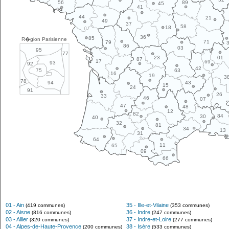
89
56
45
41
44
21
49
37
58
18
36
85
R�gion Parisienne
71
79
86
03
95
77
01
23
87
17
69
93
92
42
63
75
16
19
3
78
43
94
15
24
91
26
33
46
07
47
48
12
82
84
30
40
32
81
34
13
31
64
11
65
09
66
01 - Ain
35 - Ille-et-Vilaine
(419 communes)
(353 communes)
02 - Aisne
36 - Indre
(816 communes)
(247 communes)
03 - Allier
37 - Indre-et-Loire
(320 communes)
(277 communes)
04 - Alpes-de-Haute-Provence
38 - Isère
(200 communes)
(533 communes)