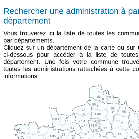
Rechercher une administration à par
département
Vous trouverez ici la liste de toutes les comm
par départements.
Cliquez sur un département de la carte ou su
ci-dessous pour accéder à la liste de tout
département. Une fois votre commune trouvé
toutes les administrations rattachées à cette 
informations.
62
59
80
02
76
08
60
50
95
14
27
51
55
78
61
77
91
22
29
10
28
53
35
72
52