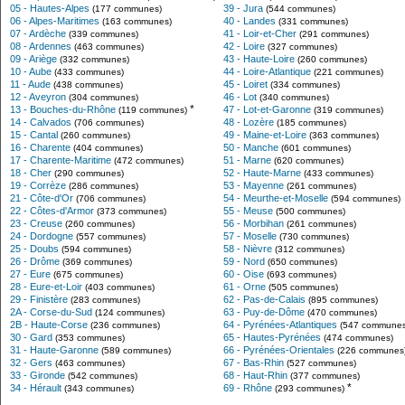
05 - Hautes-Alpes
39 - Jura
(177 communes)
(544 communes)
06 - Alpes-Maritimes
40 - Landes
(163 communes)
(331 communes)
07 - Ardèche
41 - Loir-et-Cher
(339 communes)
(291 communes)
08 - Ardennes
42 - Loire
(463 communes)
(327 communes)
09 - Ariège
43 - Haute-Loire
(332 communes)
(260 communes)
10 - Aube
44 - Loire-Atlantique
(433 communes)
(221 communes)
11 - Aude
45 - Loiret
(438 communes)
(334 communes)
12 - Aveyron
46 - Lot
(304 communes)
(340 communes)
*
13 - Bouches-du-Rhône
47 - Lot-et-Garonne
(119 communes)
(319 communes)
14 - Calvados
48 - Lozère
(706 communes)
(185 communes)
15 - Cantal
49 - Maine-et-Loire
(260 communes)
(363 communes)
16 - Charente
50 - Manche
(404 communes)
(601 communes)
17 - Charente-Maritime
51 - Marne
(472 communes)
(620 communes)
18 - Cher
52 - Haute-Marne
(290 communes)
(433 communes)
19 - Corrèze
53 - Mayenne
(286 communes)
(261 communes)
21 - Côte-d'Or
54 - Meurthe-et-Moselle
(706 communes)
(594 communes)
22 - Côtes-d'Armor
55 - Meuse
(373 communes)
(500 communes)
23 - Creuse
56 - Morbihan
(260 communes)
(261 communes)
24 - Dordogne
57 - Moselle
(557 communes)
(730 communes)
25 - Doubs
58 - Nièvre
(594 communes)
(312 communes)
26 - Drôme
59 - Nord
(369 communes)
(650 communes)
27 - Eure
60 - Oise
(675 communes)
(693 communes)
28 - Eure-et-Loir
61 - Orne
(403 communes)
(505 communes)
29 - Finistère
62 - Pas-de-Calais
(283 communes)
(895 communes)
2A - Corse-du-Sud
63 - Puy-de-Dôme
(124 communes)
(470 communes)
2B - Haute-Corse
64 - Pyrénées-Atlantiques
(236 communes)
(547 communes
30 - Gard
65 - Hautes-Pyrénées
(353 communes)
(474 communes)
31 - Haute-Garonne
66 - Pyrénées-Orientales
(589 communes)
(226 communes
32 - Gers
67 - Bas-Rhin
(463 communes)
(527 communes)
33 - Gironde
68 - Haut-Rhin
(542 communes)
(377 communes)
*
34 - Hérault
69 - Rhône
(343 communes)
(293 communes)