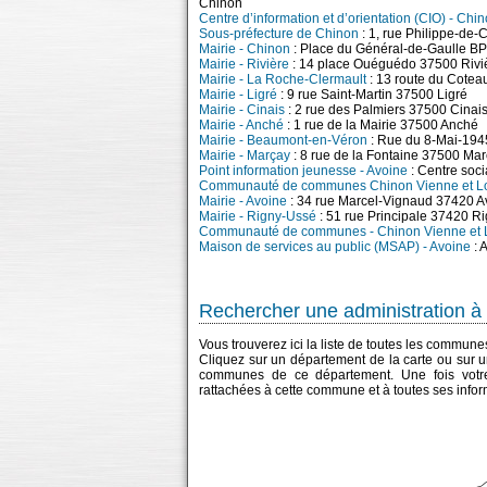
Chinon
Centre d’information et d’orientation (CIO) - Chi
Sous-préfecture de Chinon
: 1, rue Philippe-d
Mairie - Chinon
: Place du Général-de-Gaulle B
Mairie - Rivière
: 14 place Ouéguédo 37500 Rivi
Mairie - La Roche-Clermault
: 13 route du Cote
Mairie - Ligré
: 9 rue Saint-Martin 37500 Ligré
Mairie - Cinais
: 2 rue des Palmiers 37500 Cinai
Mairie - Anché
: 1 rue de la Mairie 37500 Anché
Mairie - Beaumont-en-Véron
: Rue du 8-Mai-19
Mairie - Marçay
: 8 rue de la Fontaine 37500 Ma
Point information jeunesse - Avoine
: Centre soc
Communauté de communes Chinon Vienne et Lo
Mairie - Avoine
: 34 rue Marcel-Vignaud 37420 A
Mairie - Rigny-Ussé
: 51 rue Principale 37420 R
Communauté de communes - Chinon Vienne et 
Maison de services au public (MSAP) - Avoine
: 
Rechercher une administration à 
Vous trouverez ici la liste de toutes les commun
Cliquez sur un département de la carte ou sur u
communes de ce département. Une fois votre
rattachées à cette commune et à toutes ses infor