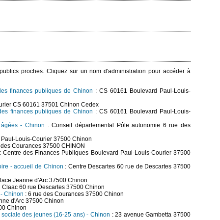
s publics proches. Cliquez sur un nom d'administration pour accéder à
 des finances publiques de Chinon
: CS 60161 Boulevard Paul-Louis-
ourier CS 60161 37501 Chinon Cedex
 des finances publiques de Chinon
: CS 60161 Boulevard Paul-Louis-
s âgées - Chinon
: Conseil départemental Pôle autonomie 6 rue des
 Paul-Louis-Courier 37500 Chinon
rue des Courances 37500 CHINON
: Centre des Finances Publiques Boulevard Paul-Louis-Courier 37500
Loire - accueil de Chinon
: Centre Descartes 60 rue de Descartes 37500
place Jeanne d'Arc 37500 Chinon
n Claac 60 rue Descartes 37500 Chinon
) - Chinon
: 6 rue des Courances 37500 Chinon
anne d'Arc 37500 Chinon
00 Chinon
et sociale des jeunes (16-25 ans) - Chinon
: 23 avenue Gambetta 37500