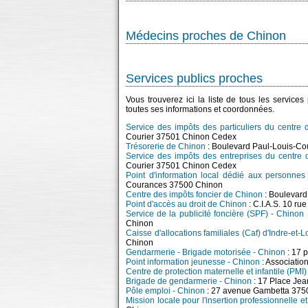
Médecins proches de Chinon
Services publics proches
Vous trouverez ici la liste de tous les service
toutes ses informations et coordonnées.
Service des impôts des particuliers du centre
Courier 37501 Chinon Cedex
Trésorerie de Chinon
: Boulevard Paul-Louis-C
Service des impôts des entreprises du centre
Courier 37501 Chinon Cedex
Point d'information local dédié aux personne
Courances 37500 Chinon
Centre des impôts foncier de Chinon
: Boulevard
Point d'accès au droit de Chinon
: C.I.A.S. 10 
Service de la publicité foncière (SPF) - Chinon
Chinon
Caisse d'allocations familiales (Caf) d'Indre-et-
Chinon
Gendarmerie - Brigade motorisée - Chinon
: 17 
Point information jeunesse - Chinon
: Associatio
Centre de protection maternelle et infantile (PMI
Brigade de gendarmerie - Chinon
: 17 Place Je
Pôle emploi - Chinon
: 27 avenue Gambetta 375
Mission locale pour l'insertion professionnelle 