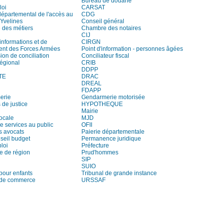
Bureau de douane
loi
CARSAT
départemental de l'accès au
CDG
 Yvelines
Conseil général
des métiers
Chambre des notaires
CIJ
informations et de
CIRGN
ent des Forces Armées
Point d'information - personnes âgées
on de conciliation
Conciliateur fiscal
régional
CRIB
DDPP
TE
DRAC
DREAL
FDAPP
erie
Gendarmerie motorisée
 de justice
HYPOTHEQUE
Mairie
locale
MJD
e services au public
OFII
s avocats
Paierie départementale
seil budget
Permanence juridique
loi
Préfecture
e de région
Prud'hommes
SIP
SUIO
pour enfants
Tribunal de grande instance
 de commerce
URSSAF