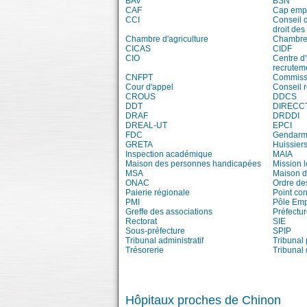
BAV
BSN
CAF
Cap emp
CCI
Conseil 
droit des
Chambre d'agriculture
Chambre 
CICAS
CIDF
CIO
Centre d'
recrutem
CNFPT
Commissi
Cour d'appel
Conseil 
CROUS
DDCS
DDT
DIRECC
DRAF
DRDDI
DREAL-UT
EPCI
FDC
Gendarm
GRETA
Huissiers
Inspection académique
MAIA
Maison des personnes handicapées
Mission 
MSA
Maison d
ONAC
Ordre de
Paierie régionale
Point con
PMI
Pôle Emp
Greffe des associations
Préfectur
Rectorat
SIE
Sous-préfecture
SPIP
Tribunal administratif
Tribunal 
Trésorerie
Tribunal
Hôpitaux proches de Chinon