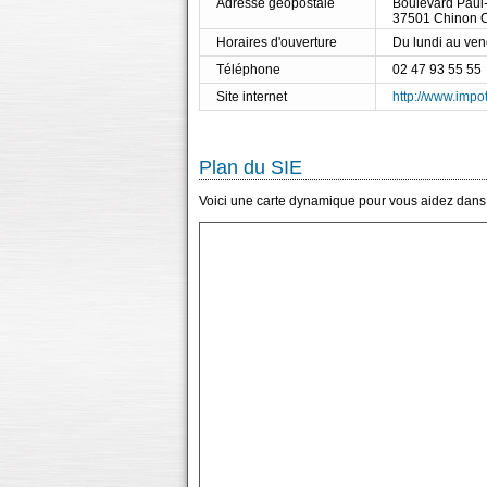
Adresse géopostale
Boulevard Paul
37501 Chinon 
Horaires d'ouverture
Du lundi au ve
Téléphone
02 47 93 55 55
Site internet
http://www.impot
Plan du SIE
Voici une carte dynamique pour vous aidez dans l