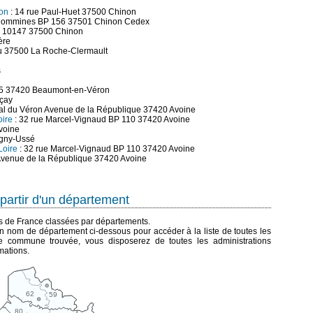
non
: 14 rue Paul-Huet 37500 Chinon
e-Commines BP 156 37501 Chinon Cedex
P 10147 37500 Chinon
ère
au 37500 La Roche-Clermault
s
45 37420 Beaumont-en-Véron
rçay
ial du Véron Avenue de la République 37420 Avoine
ire
: 32 rue Marcel-Vignaud BP 110 37420 Avoine
voine
igny-Ussé
Loire
: 32 rue Marcel-Vignaud BP 110 37420 Avoine
Avenue de la République 37420 Avoine
partir d'un département
es de France classées par départements.
n nom de département ci-dessous pour accéder à la liste de toutes les
 commune trouvée, vous disposerez de toutes les administrations
mations.
62
59
80