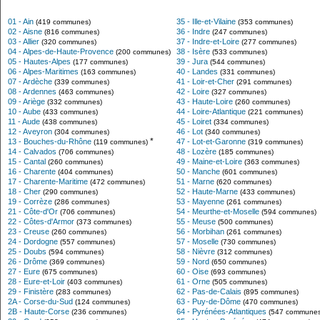
01 - Ain
35 - Ille-et-Vilaine
(419 communes)
(353 communes)
02 - Aisne
36 - Indre
(816 communes)
(247 communes)
03 - Allier
37 - Indre-et-Loire
(320 communes)
(277 communes)
04 - Alpes-de-Haute-Provence
38 - Isère
(200 communes)
(533 communes)
05 - Hautes-Alpes
39 - Jura
(177 communes)
(544 communes)
06 - Alpes-Maritimes
40 - Landes
(163 communes)
(331 communes)
07 - Ardèche
41 - Loir-et-Cher
(339 communes)
(291 communes)
08 - Ardennes
42 - Loire
(463 communes)
(327 communes)
09 - Ariège
43 - Haute-Loire
(332 communes)
(260 communes)
10 - Aube
44 - Loire-Atlantique
(433 communes)
(221 communes)
11 - Aude
45 - Loiret
(438 communes)
(334 communes)
12 - Aveyron
46 - Lot
(304 communes)
(340 communes)
*
13 - Bouches-du-Rhône
47 - Lot-et-Garonne
(119 communes)
(319 communes)
14 - Calvados
48 - Lozère
(706 communes)
(185 communes)
15 - Cantal
49 - Maine-et-Loire
(260 communes)
(363 communes)
16 - Charente
50 - Manche
(404 communes)
(601 communes)
17 - Charente-Maritime
51 - Marne
(472 communes)
(620 communes)
18 - Cher
52 - Haute-Marne
(290 communes)
(433 communes)
19 - Corrèze
53 - Mayenne
(286 communes)
(261 communes)
21 - Côte-d'Or
54 - Meurthe-et-Moselle
(706 communes)
(594 communes)
22 - Côtes-d'Armor
55 - Meuse
(373 communes)
(500 communes)
23 - Creuse
56 - Morbihan
(260 communes)
(261 communes)
24 - Dordogne
57 - Moselle
(557 communes)
(730 communes)
25 - Doubs
58 - Nièvre
(594 communes)
(312 communes)
26 - Drôme
59 - Nord
(369 communes)
(650 communes)
27 - Eure
60 - Oise
(675 communes)
(693 communes)
28 - Eure-et-Loir
61 - Orne
(403 communes)
(505 communes)
29 - Finistère
62 - Pas-de-Calais
(283 communes)
(895 communes)
2A - Corse-du-Sud
63 - Puy-de-Dôme
(124 communes)
(470 communes)
2B - Haute-Corse
64 - Pyrénées-Atlantiques
(236 communes)
(547 communes