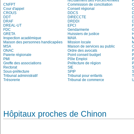
recrutement des Forces Armées
P
CNFPT
Commission de conciliation
C
Cour d'appel
Conseil régional
CROUS
DDCS
DDT
DIRECCTE
DRAF
DRDDI
DREAL-UT
EPCI
FDC
Gendarmerie
G
GRETA
Huissiers de justice
Inspection académique
MAIA
M
Maison des personnes handicapées
Mission locale
MSA
Maison de services au public
O
ONAC
Ordre des avocats
P
Paierie régionale
Point conseil budget
P
PMI
Pôle Emploi
P
Greffe des associations
Préfecture de région
P
Rectorat
SIE
S
Sous-préfecture
SPIP
Tribunal administratif
Tribunal pour enfants
T
Trésorerie
Tribunal de commerce
Hôpitaux proches de Chinon