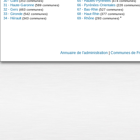
30 - Gard
65 - Hautes-Pyrénées
(353 communes)
(474 communes)
31 - Haute-Garonne
66 - Pyrénées-Orientales
(589 communes)
(226 communes
32 - Gers
67 - Bas-Rhin
(463 communes)
(527 communes)
33 - Gironde
68 - Haut-Rhin
(542 communes)
(377 communes)
*
34 - Hérault
69 - Rhône
(343 communes)
(293 communes)
Annuaire de l'administration
|
Communes de Fr