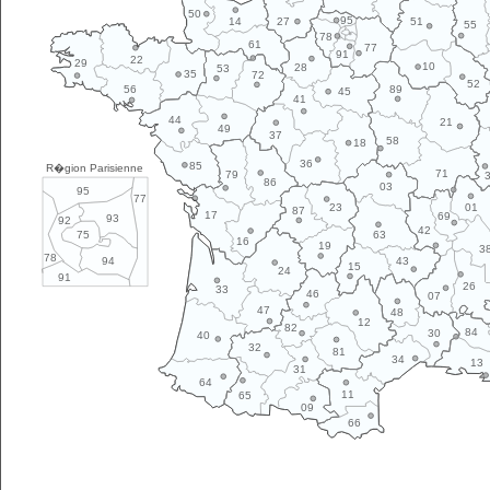
50
95
14
27
51
55
78
61
77
91
22
29
10
28
53
35
72
52
89
56
45
41
44
21
49
37
58
18
36
85
R�gion Parisienne
71
79
86
03
95
77
01
23
87
17
69
93
92
42
63
75
16
19
3
78
43
94
15
24
91
26
33
46
07
47
48
12
82
84
30
40
32
81
34
13
31
64
11
65
09
66