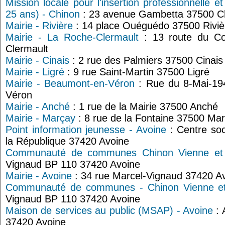
Mission locale pour l'insertion professionnelle e
25 ans) - Chinon
: 23 avenue Gambetta 37500 C
Mairie - Rivière
: 14 place Ouéguédo 37500 Riviè
Mairie - La Roche-Clermault
: 13 route du C
Clermault
Mairie - Cinais
: 2 rue des Palmiers 37500 Cinais
Mairie - Ligré
: 9 rue Saint-Martin 37500 Ligré
Mairie - Beaumont-en-Véron
: Rue du 8-Mai-19
Véron
Mairie - Anché
: 1 rue de la Mairie 37500 Anché
Mairie - Marçay
: 8 rue de la Fontaine 37500 Ma
Point information jeunesse - Avoine
: Centre so
la République 37420 Avoine
Communauté de communes Chinon Vienne et 
Vignaud BP 110 37420 Avoine
Mairie - Avoine
: 34 rue Marcel-Vignaud 37420 A
Communauté de communes - Chinon Vienne et
Vignaud BP 110 37420 Avoine
Maison de services au public (MSAP) - Avoine
: 
37420 Avoine