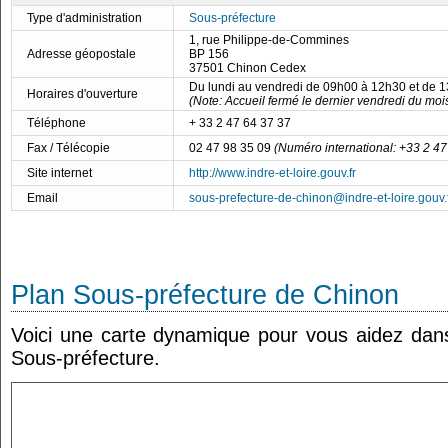
Type d'administration
Sous-préfecture
1, rue Philippe-de-Commines
Adresse géopostale
BP 156
37501 Chinon Cedex
Du lundi au vendredi de 09h00 à 12h30 et de 
Horaires d'ouverture
(Note: Accueil fermé le dernier vendredi du moi
Téléphone
+ 33 2 47 64 37 37
Fax / Télécopie
02 47 98 35 09
(Numéro international: +33 2 47
Site internet
http://www.indre-et-loire.gouv.fr
Email
sous-prefecture-de-chinon@indre-et-loire.gouv.
Plan Sous-préfecture de Chinon
Voici une carte dynamique pour vous aidez dans 
Sous-préfecture.