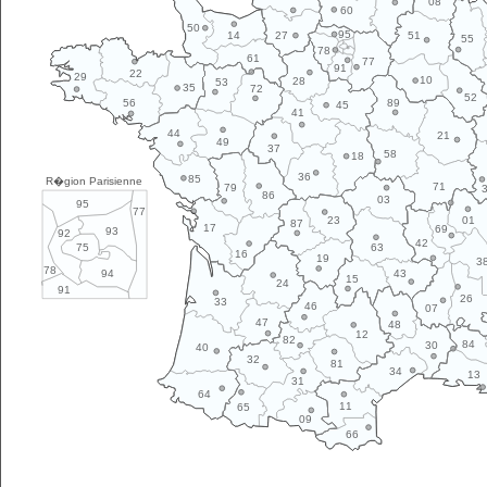
08
60
50
95
14
27
51
55
78
61
77
91
22
29
10
28
53
35
72
52
89
56
45
41
44
21
49
37
58
18
36
85
R�gion Parisienne
71
79
86
03
95
77
01
23
87
17
69
93
92
42
63
75
16
19
3
78
43
94
15
24
91
26
33
46
07
47
48
12
82
84
30
40
32
81
34
13
31
64
11
65
09
66