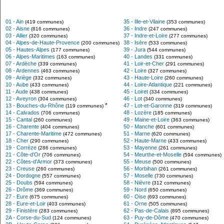
01 - Ain
35 - Ille-et-Vilaine
(419 communes)
(353 communes)
02 - Aisne
36 - Indre
(816 communes)
(247 communes)
03 - Allier
37 - Indre-et-Loire
(320 communes)
(277 communes)
04 - Alpes-de-Haute-Provence
38 - Isère
(200 communes)
(533 communes)
05 - Hautes-Alpes
39 - Jura
(177 communes)
(544 communes)
06 - Alpes-Maritimes
40 - Landes
(163 communes)
(331 communes)
07 - Ardèche
41 - Loir-et-Cher
(339 communes)
(291 communes)
08 - Ardennes
42 - Loire
(463 communes)
(327 communes)
09 - Ariège
43 - Haute-Loire
(332 communes)
(260 communes)
10 - Aube
44 - Loire-Atlantique
(433 communes)
(221 communes)
11 - Aude
45 - Loiret
(438 communes)
(334 communes)
12 - Aveyron
46 - Lot
(304 communes)
(340 communes)
*
13 - Bouches-du-Rhône
47 - Lot-et-Garonne
(119 communes)
(319 communes)
14 - Calvados
48 - Lozère
(706 communes)
(185 communes)
15 - Cantal
49 - Maine-et-Loire
(260 communes)
(363 communes)
16 - Charente
50 - Manche
(404 communes)
(601 communes)
17 - Charente-Maritime
51 - Marne
(472 communes)
(620 communes)
18 - Cher
52 - Haute-Marne
(290 communes)
(433 communes)
19 - Corrèze
53 - Mayenne
(286 communes)
(261 communes)
21 - Côte-d'Or
54 - Meurthe-et-Moselle
(706 communes)
(594 communes)
22 - Côtes-d'Armor
55 - Meuse
(373 communes)
(500 communes)
23 - Creuse
56 - Morbihan
(260 communes)
(261 communes)
24 - Dordogne
57 - Moselle
(557 communes)
(730 communes)
25 - Doubs
58 - Nièvre
(594 communes)
(312 communes)
26 - Drôme
59 - Nord
(369 communes)
(650 communes)
27 - Eure
60 - Oise
(675 communes)
(693 communes)
28 - Eure-et-Loir
61 - Orne
(403 communes)
(505 communes)
29 - Finistère
62 - Pas-de-Calais
(283 communes)
(895 communes)
2A - Corse-du-Sud
63 - Puy-de-Dôme
(124 communes)
(470 communes)