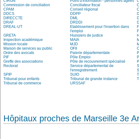
CIRGN
Point d'information - personnes âgées
Commission de conciliation
Conciliateur fiscal
C
CPAM
Conseil régional
DDCS
DDPP
DIRECCTE
DML
DRAF
DRDDI
DREAL-UT
Etablissement pour l'insertion dans
l'emploi
GRETA
Huissiers de justice
Inspection académique
MAIA
M
Mission locale
MJD
Maison de services au public
OFII
Ordre des avocats
Paierie départementale
P
PIF
Pôle Emploi
P
Greffe des associations
Pôle de recouvrement spécialisé
P
Rectorat
Service départemental de
S
l'enregistrement
S
SPIP
SUIO
T
Tribunal pour enfants
Tribunal de grande instance
T
Tribunal de commerce
URSSAF
Hôpitaux proches de Marseille 3e A