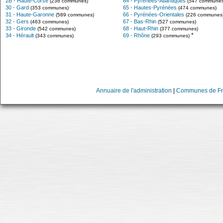
2B - Haute-Corse
64 - Pyrénées-Atlantiques
(236 communes)
(547 communes
30 - Gard
65 - Hautes-Pyrénées
(353 communes)
(474 communes)
31 - Haute-Garonne
66 - Pyrénées-Orientales
(589 communes)
(226 communes
32 - Gers
67 - Bas-Rhin
(463 communes)
(527 communes)
33 - Gironde
68 - Haut-Rhin
(542 communes)
(377 communes)
*
34 - Hérault
69 - Rhône
(343 communes)
(293 communes)
Annuaire de l'administration
|
Communes de Fr