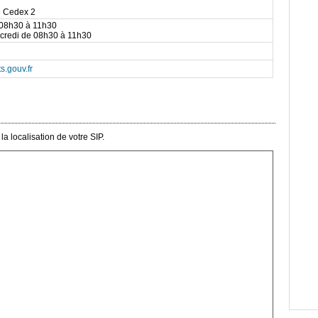
e Cedex 2
 08h30 à 11h30
rcredi de 08h30 à 11h30
s.gouv.fr
a localisation de votre SIP.