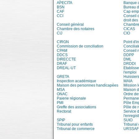
APECITA
Banque 
BSN
Bureau 
CAF
Cap emp
CCI
Conseil 
droit des
Conseil général
Chambre 
Chambre des notaires
CICAS
CIJ
CIO
CIRGN
Point d'
Commission de conciliation
Conciliat
CPAM
Conseil 
DDCS
DDPP
DIRECCTE
DML
DRAF
DRDDI
DREAL-UT
Etablisse
l'emploi
GRETA
Huissiers
Inspection académique
MAIA
Maison des personnes handicapées
Mission 
MSA
Maison d
ONAC
Ordre de
Paierie régionale
Permanen
PMI
Pôle Emp
Greffe des associations
Pôle de 
Rectorat
Service 
l'enregis
SPIP
SUIO
Tribunal pour enfants
Tribunal
Tribunal de commerce
URSSAF