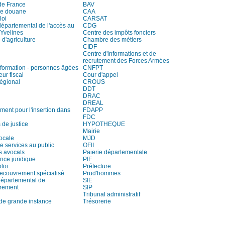
de France
BAV
de douane
CAA
loi
CARSAT
départemental de l'accès au
CDG
 Yvelines
Centre des impôts fonciers
d'agriculture
Chambre des métiers
CIDF
Centre d'informations et de
recrutement des Forces Armées
information - personnes âgées
CNFPT
eur fiscal
Cour d'appel
régional
CROUS
DDT
DRAC
DREAL
ment pour l'insertion dans
FDAPP
FDC
 de justice
HYPOTHEQUE
Mairie
locale
MJD
e services au public
OFII
s avocats
Paierie départementale
ce juridique
PIF
loi
Préfecture
recouvrement spécialisé
Prud'hommes
départemental de
SIE
trement
SIP
Tribunal administratif
 de grande instance
Trésorerie