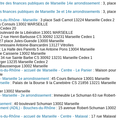
entre des finances publiques de Marseille 14e arrondissement
: 3, place
es finances publiques de Marseille 3e et 14e arrondissements
: 3, place
s-du-Rhône - Marseille
: 3 place Sadi Carnot 13224 Marseille Cedex 2
es Consuls 13002 MARSEILLE
e Cedex 20
boulevard de la Libération 13001 MARSEILLE
 2 rue Henri-Barbusse CS 30092 13231 Marseille Cedex 1
27 place Jules-Guesde 13000 Marseille
missaire Antoine-Biancardini 13127 Vitrolles
: La Halte des Parents 5 rue Antoine Pons 13004 Marseille
ue Caisserie 13002 Marseille
 34 rue Sainte Barbe CS 30092 13231 Marseille Cedex 1
rger 13235 Marseille Cedex 2
e Baussenque 13002 Marseille
es-du-Rhône - accueil de Marseille - Centre - Le Panier
: Maison pour
le
) - Marseille 1e arrondissement
: 45 Cours Belsunce 13001 Marseille
seille
: Palais de la Bourse 9 la Canebière CS 21856 13221 Marseille
er 13002 Marseille
) - Marseille - 2e arrondissement
: Immeuble Le Schuman 63 rue Robert-
ssement
: 40 boulevard Schuman 13002 Marseille
gement (ADIL) - Bouches-du-Rhône
: 15 avenue Robert-Schuman 13002
es-du-Rhône - accueil de Marseille - Centre - Malaval
: 17 rue Malaval