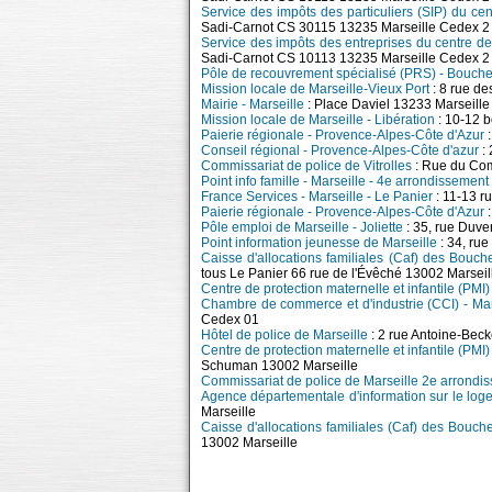
Service des impôts des particuliers (SIP) du c
Sadi-Carnot CS 30115 13235 Marseille Cedex 2
Service des impôts des entreprises du centre d
Sadi-Carnot CS 10113 13235 Marseille Cedex 2
Pôle de recouvrement spécialisé (PRS) - Bouche
Mission locale de Marseille-Vieux Port
: 8 rue d
Mairie - Marseille
: Place Daviel 13233 Marseill
Mission locale de Marseille - Libération
: 10-12 
Paierie régionale - Provence-Alpes-Côte d'Azur
:
Conseil régional - Provence-Alpes-Côte d'azur
: 
Commissariat de police de Vitrolles
: Rue du Com
Point info famille - Marseille - 4e arrondissement
France Services - Marseille - Le Panier
: 11-13 r
Paierie régionale - Provence-Alpes-Côte d'Azur
:
Pôle emploi de Marseille - Joliette
: 35, rue Duve
Point information jeunesse de Marseille
: 34, ru
Caisse d'allocations familiales (Caf) des Bouch
tous Le Panier 66 rue de l'Évêché 13002 Marseil
Centre de protection maternelle et infantile (PMI
Chambre de commerce et d'industrie (CCI) - Mar
Cedex 01
Hôtel de police de Marseille
: 2 rue Antoine-Beck
Centre de protection maternelle et infantile (PMI
Schuman 13002 Marseille
Commissariat de police de Marseille 2e arrondi
Agence départementale d'information sur le lo
Marseille
Caisse d'allocations familiales (Caf) des Bouch
13002 Marseille