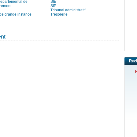
départemental de
SIE
trement
SIP
Tribunal administratif
 de grande instance
Trésorerie
ent
Rec
R