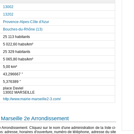
13002
13202
Provence-Alpes-Côte d'Azur
Bouches-du-Rhône (13)
25 113 habitants
5 022,60 habs/km²
25 329 habitants
5 065,80 habs/km²
5,00 km²
43,296667 °
5,376389 °
place Daviel
13002 MARSEILLE
http://www.mairie-marseille2-3.com/
 Marseille 2e Arrondissement
2e Arrondissement. Cliquez sur le nom d'une administration de la liste ci-
ns: adresse, horaires d'ouverture, numéro de téléphone, adresse du site