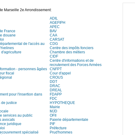
de Marseille 2e Arrondissement:
ADIL
AGEFIPH
APEC
de France
BAV
de douane
CAA
loi
CARSAT
départemental de l'accès au
CDG
 Yvelines
Centre des impôts fonciers
d'agriculture
Chambre des métiers
CIDF
Centre d'informations et de
recrutement des Forces Armées
information - personnes âgées
CNFPT
eur fiscal
Cour d'appel
régional
CROUS
DDT
DRAC
DREAL
ment pour l'insertion dans
FDAPP
FDC
 de justice
HYPOTHEQUE
Mairie
locale
MJD
e services au public
OFII
s avocats
Paierie départementale
ce juridique
PIF
loi
Préfecture
recouvrement spécialisé
Prud'hommes