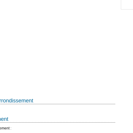
Arrondissement
ment
sement :