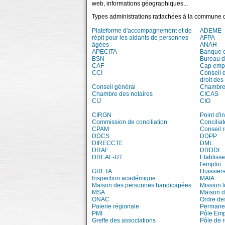
web, informations géographiques...
Types administrations rattachées à la commune 
Plateforme d'accompagnement et de
ADEME
répit pour les aidants de personnes
AFPA
âgées
ANAH
APECITA
Banque 
BSN
Bureau 
CAF
Cap emp
CCI
Conseil 
droit des
Conseil général
Chambre 
Chambre des notaires
CICAS
CIJ
CIO
CIRGN
Point d'
Commission de conciliation
Conciliat
CPAM
Conseil 
DDCS
DDPP
DIRECCTE
DML
DRAF
DRDDI
DREAL-UT
Etablisse
l'emploi
GRETA
Huissiers
Inspection académique
MAIA
Maison des personnes handicapées
Mission 
MSA
Maison d
ONAC
Ordre de
Paierie régionale
Permanen
PMI
Pôle Emp
Greffe des associations
Pôle de 