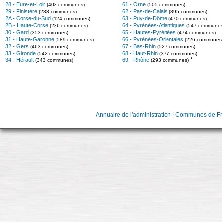
28 - Eure-et-Loir
61 - Orne
(403 communes)
(505 communes)
29 - Finistère
62 - Pas-de-Calais
(283 communes)
(895 communes)
2A - Corse-du-Sud
63 - Puy-de-Dôme
(124 communes)
(470 communes)
2B - Haute-Corse
64 - Pyrénées-Atlantiques
(236 communes)
(547 communes
30 - Gard
65 - Hautes-Pyrénées
(353 communes)
(474 communes)
31 - Haute-Garonne
66 - Pyrénées-Orientales
(589 communes)
(226 communes
32 - Gers
67 - Bas-Rhin
(463 communes)
(527 communes)
33 - Gironde
68 - Haut-Rhin
(542 communes)
(377 communes)
*
34 - Hérault
69 - Rhône
(343 communes)
(293 communes)
Annuaire de l'administration
|
Communes de Fr