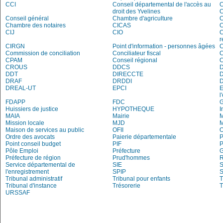
CCI
Conseil départemental de l'accès au
droit des Yvelines
C
Conseil général
Chambre d'agriculture
C
Chambre des notaires
CICAS
C
CIJ
CIO
C
r
CIRGN
Point d'information - personnes âgées
Commission de conciliation
Conciliateur fiscal
C
CPAM
Conseil régional
CROUS
DDCS
DDT
DIRECCTE
DRAF
DRDDI
DREAL-UT
EPCI
E
l
FDAPP
FDC
Huissiers de justice
HYPOTHEQUE
I
MAIA
Mairie
M
Mission locale
MJD
Maison de services au public
OFII
Ordre des avocats
Paierie départementale
P
Point conseil budget
PIF
P
Pôle Emploi
Préfecture
G
Préfecture de région
Prud'hommes
R
Service départemental de
SIE
S
l'enregistrement
SPIP
Tribunal administratif
Tribunal pour enfants
T
Tribunal d'instance
Trésorerie
T
URSSAF