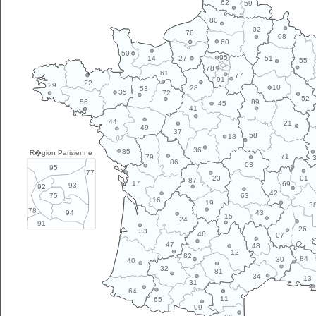
62
59
80
02
76
08
60
50
95
14
27
51
55
78
61
77
91
22
29
10
28
53
35
72
52
89
56
45
41
44
21
49
37
58
18
36
85
R�gion Parisienne
71
79
86
03
95
77
01
23
87
17
69
93
92
42
63
75
16
19
3
78
43
94
15
24
91
26
33
46
07
47
48
12
82
84
30
40
32
81
34
13
31
64
11
65
09