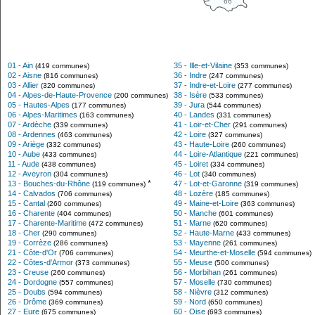
66
01 - Ain
35 - Ille-et-Vilaine
(419 communes)
(353 communes)
02 - Aisne
36 - Indre
(816 communes)
(247 communes)
03 - Allier
37 - Indre-et-Loire
(320 communes)
(277 communes)
04 - Alpes-de-Haute-Provence
38 - Isère
(200 communes)
(533 communes)
05 - Hautes-Alpes
39 - Jura
(177 communes)
(544 communes)
06 - Alpes-Maritimes
40 - Landes
(163 communes)
(331 communes)
07 - Ardèche
41 - Loir-et-Cher
(339 communes)
(291 communes)
08 - Ardennes
42 - Loire
(463 communes)
(327 communes)
09 - Ariège
43 - Haute-Loire
(332 communes)
(260 communes)
10 - Aube
44 - Loire-Atlantique
(433 communes)
(221 communes)
11 - Aude
45 - Loiret
(438 communes)
(334 communes)
12 - Aveyron
46 - Lot
(304 communes)
(340 communes)
*
13 - Bouches-du-Rhône
47 - Lot-et-Garonne
(119 communes)
(319 communes)
14 - Calvados
48 - Lozère
(706 communes)
(185 communes)
15 - Cantal
49 - Maine-et-Loire
(260 communes)
(363 communes)
16 - Charente
50 - Manche
(404 communes)
(601 communes)
17 - Charente-Maritime
51 - Marne
(472 communes)
(620 communes)
18 - Cher
52 - Haute-Marne
(290 communes)
(433 communes)
19 - Corrèze
53 - Mayenne
(286 communes)
(261 communes)
21 - Côte-d'Or
54 - Meurthe-et-Moselle
(706 communes)
(594 communes)
22 - Côtes-d'Armor
55 - Meuse
(373 communes)
(500 communes)
23 - Creuse
56 - Morbihan
(260 communes)
(261 communes)
24 - Dordogne
57 - Moselle
(557 communes)
(730 communes)
25 - Doubs
58 - Nièvre
(594 communes)
(312 communes)
26 - Drôme
59 - Nord
(369 communes)
(650 communes)
27 - Eure
60 - Oise
(675 communes)
(693 communes)