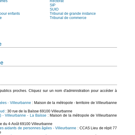
mmes
Rectorat
SIP
SUIO
pour enfants
Tribunal de grande instance
ie
Tribunal de commerce
e
ne
s publics proches. Cliquez sur un nom d'administration pour accéder à
gées - Villeurbanne
: Maison de la métropole - territoire de Villeurbanne
Sud
: 30 rue de la Baïsse 69100 Villeurbanne
I) - Villeurbanne - La Baïsse
: Maison de la métropole de Villeurbanne
ue du 4-Août 69100 Villeurbanne
es aidants de personnes âgées - Villeurbanne
: CCAS Lieu de répit 77
e