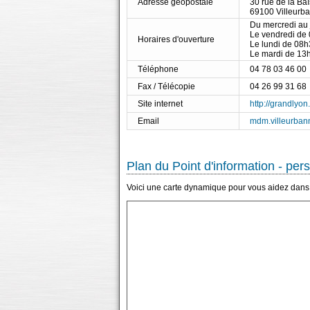
Adresse géopostale
30 rue de la Ba
69100 Villeurb
Du mercredi au
Le vendredi de
Horaires d'ouverture
Le lundi de 08
Le mardi de 13
Téléphone
04 78 03 46 00
Fax / Télécopie
04 26 99 31 68
Site internet
http://grandlyo
Email
mdm.villeurba
Plan du Point d'information - pe
Voici une carte dynamique pour vous aidez dans l