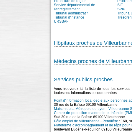
Préfecture de région
Prud'ho
Service départemental de
SIE
l'enregistrement
SPIP
Tribunal administratif
Tribunal 
Tribunal d'instance
Trésorer
URSSAF
Hôpitaux proches de Villeurbann
Médecins proches de Villeurban
Services publics proches
Vous trouverez ici la liste de tous les service
toutes ses informations et coordonnées.
Point d'information local dédié aux personnes â
30 rue de la Baïsse 69100 Villeurbanne
Maison de la Métropole de Lyon - Villeurbanne 
Centre de protection maternelle et infantile (PM
Sud 30 rue de la Baïsse 69100 Villeurbanne
Pôle emploi de Villeurbanne - Perallière
: 160, r
Plateforme d'accompagnement et de répit pour l
boulevard Eugène-Réguillon 69100 Villeurbann