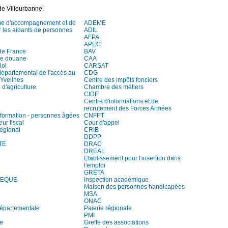
de Villeurbanne:
me d'accompagnement et de
ADEME
r les aidants de personnes
ADIL
AFPA
APEC
de France
BAV
de douane
CAA
loi
CARSAT
départemental de l'accès au
CDG
 Yvelines
Centre des impôts fonciers
d'agriculture
Chambre des métiers
CIDF
Centre d'informations et de
recrutement des Forces Armées
information - personnes âgées
CNFPT
eur fiscal
Cour d'appel
régional
CRIB
DDPP
TE
DRAC
DREAL
Etablissement pour l'insertion dans
l'emploi
GRETA
HEQUE
Inspection académique
Maison des personnes handicapées
MSA
ONAC
départementale
Paierie régionale
PMI
re
Greffe des associations