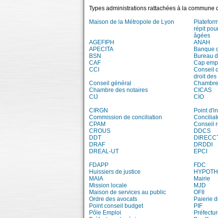
Types administrations rattachées à la commune 
Maison de la Métropole de Lyon
Platefor
répit pou
âgées
AGEFIPH
ANAH
APECITA
Banque 
BSN
Bureau 
CAF
Cap emp
CCI
Conseil 
droit des
Conseil général
Chambre 
Chambre des notaires
CICAS
CIJ
CIO
CIRGN
Point d'
Commission de conciliation
Conciliat
CPAM
Conseil 
CROUS
DDCS
DDT
DIRECC
DRAF
DRDDI
DREAL-UT
EPCI
FDAPP
FDC
Huissiers de justice
HYPOT
MAIA
Mairie
Mission locale
MJD
Maison de services au public
OFII
Ordre des avocats
Paierie 
Point conseil budget
PIF
Pôle Emploi
Préfectu