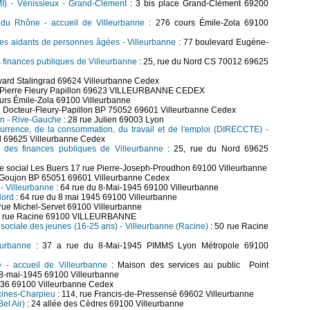
PMI) - Vénissieux - Grand-Clément
: 3 bis place Grand-Clément 69200
du Rhône - accueil de Villeurbanne
: 276 cours Émile-Zola 69100
les aidants de personnes âgées - Villeurbanne
: 77 boulevard Eugène-
s finances publiques de Villeurbanne
: 25, rue du Nord CS 70012 69625
ard Stalingrad 69624 Villeurbanne Cedex
Dr Pierre Fleury Papillon 69623 VILLEURBANNE CEDEX
urs Émile-Zola 69100 Villeurbanne
u Docteur-Fleury-Papillon BP 75052 69601 Villeurbanne Cedex
yon - Rive-Gauche
: 28 rue Julien 69003 Lyon
currence, de la consommation, du travail et de l'emploi (DIRECCTE) -
d 69625 Villeurbanne Cedex
e des finances publiques de Villeurbanne
: 25, rue du Nord 69625
re social Les Buers 17 rue Pierre-Joseph-Proudhon 69100 Villeurbanne
-Goujon BP 65051 69601 Villeurbanne Cedex
 - Villeurbanne
: 64 rue du 8-Mai-1945 69100 Villeurbanne
Nord
: 64 rue du 8 mai 1945 69100 Villeurbanne
 rue Michel-Servet 69100 Villeurbanne
2 rue Racine 69100 VILLEURBANNE
t sociale des jeunes (16-25 ans) - Villeurbanne (Racine)
: 50 rue Racine
eurbanne
: 37 a rue du 8-Mai-1945 PIMMS Lyon Métropole 69100
e - accueil de Villeurbanne
: Maison des services au public Point
u 8-mai-1945 69100 Villeurbanne
236 69100 Villeurbanne Cedex
écines-Charpieu
: 114, rue Francis-de-Pressensé 69602 Villeurbanne
el Air)
: 24 allée des Cèdres 69100 Villeurbanne