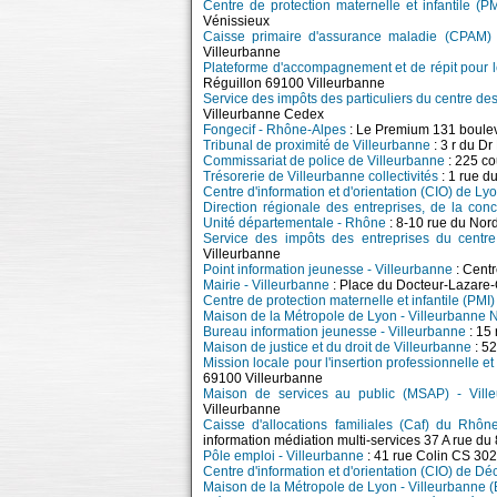
Centre de protection maternelle et infantile (
Vénissieux
Caisse primaire d'assurance maladie (CPAM) 
Villeurbanne
Plateforme d'accompagnement et de répit pour 
Réguillon 69100 Villeurbanne
Service des impôts des particuliers du centre de
Villeurbanne Cedex
Fongecif - Rhône-Alpes
: Le Premium 131 boulev
Tribunal de proximité de Villeurbanne
: 3 r du 
Commissariat de police de Villeurbanne
: 225 co
Trésorerie de Villeurbanne collectivités
: 1 rue d
Centre d'information et d'orientation (CIO) de L
Direction régionale des entreprises, de la con
Unité départementale - Rhône
: 8-10 rue du Nor
Service des impôts des entreprises du centr
Villeurbanne
Point information jeunesse - Villeurbanne
: Cent
Mairie - Villeurbanne
: Place du Docteur-Lazare
Centre de protection maternelle et infantile (PMI)
Maison de la Métropole de Lyon - Villeurbanne 
Bureau information jeunesse - Villeurbanne
: 15
Maison de justice et du droit de Villeurbanne
: 5
Mission locale pour l'insertion professionnelle e
69100 Villeurbanne
Maison de services au public (MSAP) - Vill
Villeurbanne
Caisse d'allocations familiales (Caf) du Rhôn
information médiation multi-services 37 A rue d
Pôle emploi - Villeurbanne
: 41 rue Colin CS 30
Centre d'information et d'orientation (CIO) de D
Maison de la Métropole de Lyon - Villeurbanne (B