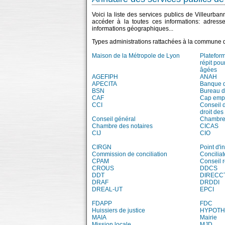
Voici la liste des services publics de Villeurba
accéder à la toutes ces informations: adress
informations géographiques...
Types administrations rattachées à la commune 
Maison de la Métropole de Lyon
Platefor
répit pou
âgées
AGEFIPH
ANAH
APECITA
Banque 
BSN
Bureau 
CAF
Cap emp
CCI
Conseil 
droit des
Conseil général
Chambre 
Chambre des notaires
CICAS
CIJ
CIO
CIRGN
Point d'
Commission de conciliation
Conciliat
CPAM
Conseil 
CROUS
DDCS
DDT
DIRECC
DRAF
DRDDI
DREAL-UT
EPCI
FDAPP
FDC
Huissiers de justice
HYPOT
MAIA
Mairie
Mission locale
MJD