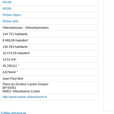
69100
69266
Rhône-Alpes
Rhône (69)
Villeurbannais - Villeurbannaises
144 751 habitants
9 969,08 habs/km²
146 283 habitants
10 074,59 habs/km²
14,52 km²
45,766111 °
4,879444 °
Jean-Paul Bret
Place du Docteur-Lazare-Goujon
BP 65051
69601 Villeurbanne Cedex
http://www.mairie-villeurbanne.fr
 Villeurbanne