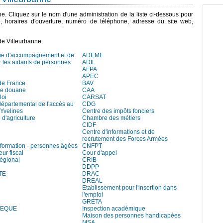
nne. Cliquez sur le nom d'une administration de la liste ci-dessous pour
e, horaires d'ouverture, numéro de téléphone, adresse du site web,
de Villeurbanne:
me d'accompagnement et de
ADEME
r les aidants de personnes
ADIL
AFPA
APEC
de France
BAV
de douane
CAA
loi
CARSAT
départemental de l'accès au
CDG
 Yvelines
Centre des impôts fonciers
d'agriculture
Chambre des métiers
CIDF
Centre d'informations et de
recrutement des Forces Armées
information - personnes âgées
CNFPT
eur fiscal
Cour d'appel
régional
CRIB
DDPP
TE
DRAC
DREAL
Etablissement pour l'insertion dans
l'emploi
GRETA
HEQUE
Inspection académique
Maison des personnes handicapées
MSA