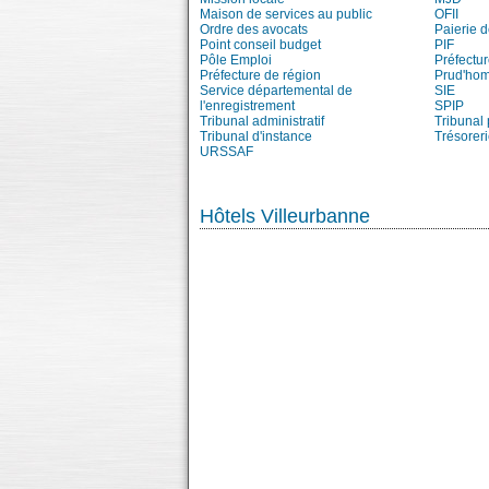
Maison de services au public
OFII
Ordre des avocats
Paierie 
Point conseil budget
PIF
Pôle Emploi
Préfectu
Préfecture de région
Prud'ho
Service départemental de
SIE
l'enregistrement
SPIP
Tribunal administratif
Tribunal 
Tribunal d'instance
Trésorer
URSSAF
Hôtels Villeurbanne