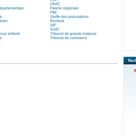
ONAC
départementale
Paierie régionale
PMI
re
Greffe des associations
mmes
Rectorat
SIP
SUIO
pour enfants
Tribunal de grande instance
ie
Tribunal de commerce
Rec
R