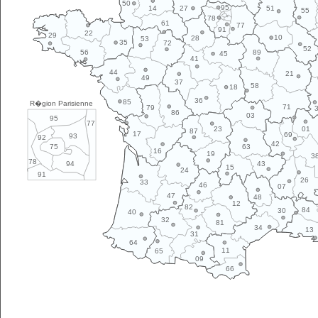
50
95
14
27
51
55
78
61
77
91
22
29
10
28
53
35
72
52
89
56
45
41
44
21
49
37
58
18
36
85
R�gion Parisienne
71
79
86
03
95
77
01
23
87
17
69
93
92
42
63
75
16
19
3
78
43
94
15
24
91
26
33
46
07
47
48
12
82
84
30
40
32
81
34
13
31
64
11
65
09
66