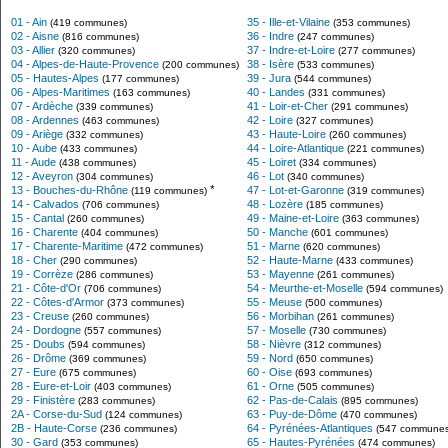
01 - Ain
35 - Ille-et-Vilaine
(419 communes)
(353 communes)
02 - Aisne
36 - Indre
(816 communes)
(247 communes)
03 - Allier
37 - Indre-et-Loire
(320 communes)
(277 communes)
04 - Alpes-de-Haute-Provence
38 - Isère
(200 communes)
(533 communes)
05 - Hautes-Alpes
39 - Jura
(177 communes)
(544 communes)
06 - Alpes-Maritimes
40 - Landes
(163 communes)
(331 communes)
07 - Ardèche
41 - Loir-et-Cher
(339 communes)
(291 communes)
08 - Ardennes
42 - Loire
(463 communes)
(327 communes)
09 - Ariège
43 - Haute-Loire
(332 communes)
(260 communes)
10 - Aube
44 - Loire-Atlantique
(433 communes)
(221 communes)
11 - Aude
45 - Loiret
(438 communes)
(334 communes)
12 - Aveyron
46 - Lot
(304 communes)
(340 communes)
*
13 - Bouches-du-Rhône
47 - Lot-et-Garonne
(119 communes)
(319 communes)
14 - Calvados
48 - Lozère
(706 communes)
(185 communes)
15 - Cantal
49 - Maine-et-Loire
(260 communes)
(363 communes)
16 - Charente
50 - Manche
(404 communes)
(601 communes)
17 - Charente-Maritime
51 - Marne
(472 communes)
(620 communes)
18 - Cher
52 - Haute-Marne
(290 communes)
(433 communes)
19 - Corrèze
53 - Mayenne
(286 communes)
(261 communes)
21 - Côte-d'Or
54 - Meurthe-et-Moselle
(706 communes)
(594 communes)
22 - Côtes-d'Armor
55 - Meuse
(373 communes)
(500 communes)
23 - Creuse
56 - Morbihan
(260 communes)
(261 communes)
24 - Dordogne
57 - Moselle
(557 communes)
(730 communes)
25 - Doubs
58 - Nièvre
(594 communes)
(312 communes)
26 - Drôme
59 - Nord
(369 communes)
(650 communes)
27 - Eure
60 - Oise
(675 communes)
(693 communes)
28 - Eure-et-Loir
61 - Orne
(403 communes)
(505 communes)
29 - Finistère
62 - Pas-de-Calais
(283 communes)
(895 communes)
2A - Corse-du-Sud
63 - Puy-de-Dôme
(124 communes)
(470 communes)
2B - Haute-Corse
64 - Pyrénées-Atlantiques
(236 communes)
(547 communes
30 - Gard
65 - Hautes-Pyrénées
(353 communes)
(474 communes)