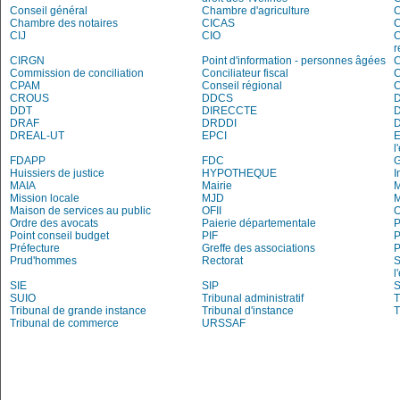
Conseil général
Chambre d'agriculture
C
Chambre des notaires
CICAS
C
CIJ
CIO
C
r
CIRGN
Point d'information - personnes âgées
Commission de conciliation
Conciliateur fiscal
C
CPAM
Conseil régional
CROUS
DDCS
DDT
DIRECCTE
DRAF
DRDDI
DREAL-UT
EPCI
E
l
FDAPP
FDC
Huissiers de justice
HYPOTHEQUE
I
MAIA
Mairie
M
Mission locale
MJD
Maison de services au public
OFII
Ordre des avocats
Paierie départementale
P
Point conseil budget
PIF
P
Préfecture
Greffe des associations
P
Prud'hommes
Rectorat
S
l
SIE
SIP
S
SUIO
Tribunal administratif
T
Tribunal de grande instance
Tribunal d'instance
T
Tribunal de commerce
URSSAF