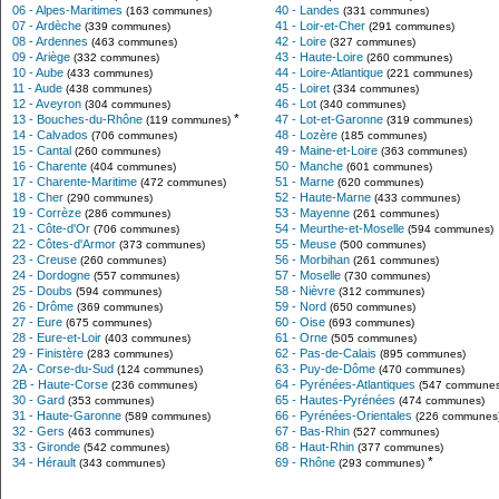
06 - Alpes-Maritimes
40 - Landes
(163 communes)
(331 communes)
07 - Ardèche
41 - Loir-et-Cher
(339 communes)
(291 communes)
08 - Ardennes
42 - Loire
(463 communes)
(327 communes)
09 - Ariège
43 - Haute-Loire
(332 communes)
(260 communes)
10 - Aube
44 - Loire-Atlantique
(433 communes)
(221 communes)
11 - Aude
45 - Loiret
(438 communes)
(334 communes)
12 - Aveyron
46 - Lot
(304 communes)
(340 communes)
*
13 - Bouches-du-Rhône
47 - Lot-et-Garonne
(119 communes)
(319 communes)
14 - Calvados
48 - Lozère
(706 communes)
(185 communes)
15 - Cantal
49 - Maine-et-Loire
(260 communes)
(363 communes)
16 - Charente
50 - Manche
(404 communes)
(601 communes)
17 - Charente-Maritime
51 - Marne
(472 communes)
(620 communes)
18 - Cher
52 - Haute-Marne
(290 communes)
(433 communes)
19 - Corrèze
53 - Mayenne
(286 communes)
(261 communes)
21 - Côte-d'Or
54 - Meurthe-et-Moselle
(706 communes)
(594 communes)
22 - Côtes-d'Armor
55 - Meuse
(373 communes)
(500 communes)
23 - Creuse
56 - Morbihan
(260 communes)
(261 communes)
24 - Dordogne
57 - Moselle
(557 communes)
(730 communes)
25 - Doubs
58 - Nièvre
(594 communes)
(312 communes)
26 - Drôme
59 - Nord
(369 communes)
(650 communes)
27 - Eure
60 - Oise
(675 communes)
(693 communes)
28 - Eure-et-Loir
61 - Orne
(403 communes)
(505 communes)
29 - Finistère
62 - Pas-de-Calais
(283 communes)
(895 communes)
2A - Corse-du-Sud
63 - Puy-de-Dôme
(124 communes)
(470 communes)
2B - Haute-Corse
64 - Pyrénées-Atlantiques
(236 communes)
(547 communes
30 - Gard
65 - Hautes-Pyrénées
(353 communes)
(474 communes)
31 - Haute-Garonne
66 - Pyrénées-Orientales
(589 communes)
(226 communes
32 - Gers
67 - Bas-Rhin
(463 communes)
(527 communes)
33 - Gironde
68 - Haut-Rhin
(542 communes)
(377 communes)
*
34 - Hérault
69 - Rhône
(343 communes)
(293 communes)