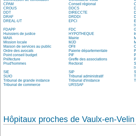
CPAM
Conseil régional
CROUS
DDCS
DDT
DIRECCTE
DRAF
DRDDI
DREAL-UT
EPCI
E
l
FDAPP
FDC
Huissiers de justice
HYPOTHEQUE
I
MAIA
Mairie
M
Mission locale
MJD
Maison de services au public
OFII
Ordre des avocats
Paierie départementale
P
Point conseil budget
PIF
P
Préfecture
Greffe des associations
P
Prud'hommes
Rectorat
S
l
SIE
SIP
S
SUIO
Tribunal administratif
T
Tribunal de grande instance
Tribunal d'instance
T
Tribunal de commerce
URSSAF
Hôpitaux proches de Vaulx-en-Velin