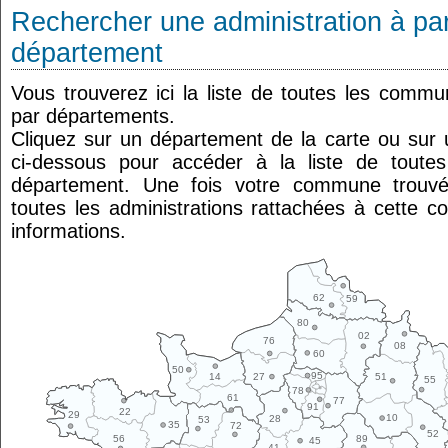
Rechercher une administration à par
département
Vous trouverez ici la liste de toutes les comm
par départements.
Cliquez sur un département de la carte ou su
ci-dessous pour accéder à la liste de tout
département. Une fois votre commune trouvé
toutes les administrations rattachées à cette 
informations.
62
59
80
02
76
08
60
50
95
14
27
51
55
78
61
77
91
22
29
10
28
53
35
72
52
89
56
45
41