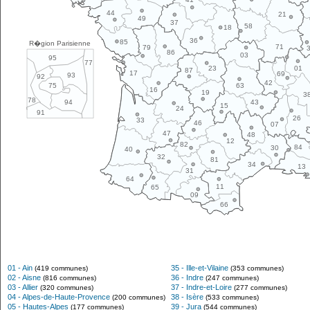
44
21
49
37
58
18
36
85
R�gion Parisienne
71
79
86
03
95
77
01
23
87
17
69
93
92
42
63
75
16
19
3
78
43
94
15
24
91
26
33
46
07
47
48
12
82
84
30
40
32
81
34
13
31
64
11
65
09
66
01 - Ain
35 - Ille-et-Vilaine
(419 communes)
(353 communes)
02 - Aisne
36 - Indre
(816 communes)
(247 communes)
03 - Allier
37 - Indre-et-Loire
(320 communes)
(277 communes)
04 - Alpes-de-Haute-Provence
38 - Isère
(200 communes)
(533 communes)
05 - Hautes-Alpes
39 - Jura
(177 communes)
(544 communes)