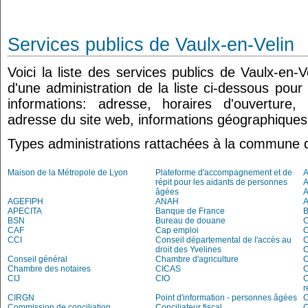
Services publics de Vaulx-en-Velin
Voici la liste des services publics de Vaulx-en-
d'une administration de la liste ci-dessous pour
informations: adresse, horaires d'ouverture
adresse du site web, informations géographiques.
Types administrations rattachées à la commune d
Maison de la Métropole de Lyon
Plateforme d'accompagnement et de
répit pour les aidants de personnes
A
âgées
AGEFIPH
ANAH
APECITA
Banque de France
BSN
Bureau de douane
CAF
Cap emploi
CCI
Conseil départemental de l'accès au
droit des Yvelines
C
Conseil général
Chambre d'agriculture
C
Chambre des notaires
CICAS
C
CIJ
CIO
C
r
CIRGN
Point d'information - personnes âgées
Commission de conciliation
Conciliateur fiscal
C