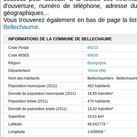
d'ouverture, numéro de téléphone, adresse du
géographiques...
Vous trouverez également en bas de page la lis
Bellechaume
.
INFORMATIONS DE LA COMMUNE DE BELLECHAUME
Code Postal
89210
Code INSEE
89035
Région
Bourgogne
Département
Yonne (89)
Nom des habitants
Bellechaumiers - Bellechaum
Population municipale (2011)
462 habitants
Densité de population municipale (2011)
18,85 habs/km²
Population totale (2011)
476 habitants
Densité de population totale (2011)
19,42 habs/km²
Superficie
24,51 km²
Latitude
48,042778 °
Longitude
3,608056 °