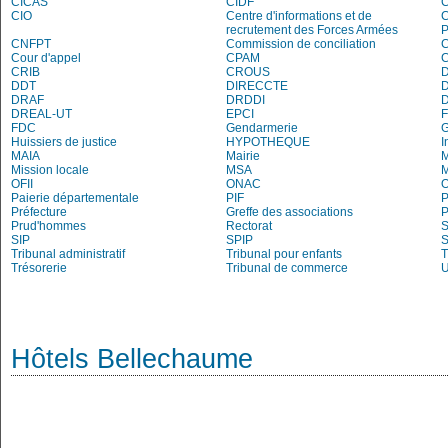
CICAS
CIDF
C
CIO
Centre d'informations et de
recrutement des Forces Armées
P
CNFPT
Commission de conciliation
C
Cour d'appel
CPAM
C
CRIB
CROUS
DDT
DIRECCTE
DRAF
DRDDI
DREAL-UT
EPCI
FDC
Gendarmerie
Huissiers de justice
HYPOTHEQUE
I
MAIA
Mairie
M
Mission locale
MSA
M
OFII
ONAC
O
Paierie départementale
PIF
P
Préfecture
Greffe des associations
P
Prud'hommes
Rectorat
S
SIP
SPIP
Tribunal administratif
Tribunal pour enfants
T
Trésorerie
Tribunal de commerce
Hôtels Bellechaume