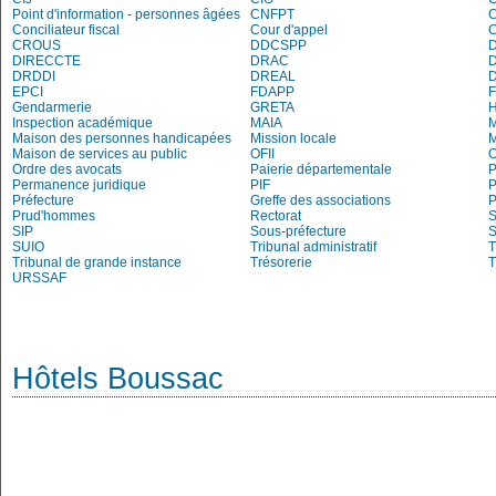
Point d'information - personnes âgées
CNFPT
C
Conciliateur fiscal
Cour d'appel
C
CROUS
DDCSPP
DIRECCTE
DRAC
DRDDI
DREAL
EPCI
FDAPP
Gendarmerie
GRETA
Inspection académique
MAIA
M
Maison des personnes handicapées
Mission locale
Maison de services au public
OFII
Ordre des avocats
Paierie départementale
P
Permanence juridique
PIF
P
Préfecture
Greffe des associations
P
Prud'hommes
Rectorat
S
SIP
Sous-préfecture
S
SUIO
Tribunal administratif
T
Tribunal de grande instance
Trésorerie
T
URSSAF
Hôtels Boussac