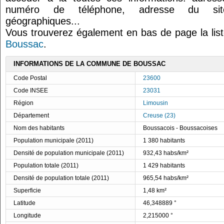
numéro de téléphone, adresse du site
géographiques...
Vous trouverez également en bas de page la lis
Boussac
.
INFORMATIONS DE LA COMMUNE DE BOUSSAC
Code Postal
23600
Code INSEE
23031
Région
Limousin
Département
Creuse (23)
Nom des habitants
Boussacois - Boussacoises
Population municipale (2011)
1 380 habitants
Densité de population municipale (2011)
932,43 habs/km²
Population totale (2011)
1 429 habitants
Densité de population totale (2011)
965,54 habs/km²
Superficie
1,48 km²
Latitude
46,348889 °
Longitude
2,215000 °