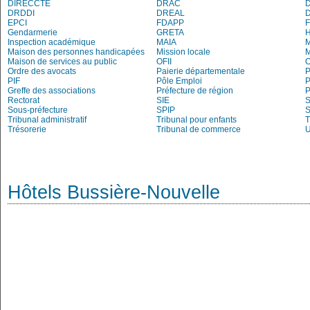
DIRECCTE
DRAC
DRDDI
DREAL
EPCI
FDAPP
Gendarmerie
GRETA
Inspection académique
MAIA
M
Maison des personnes handicapées
Mission locale
Maison de services au public
OFII
Ordre des avocats
Paierie départementale
P
PIF
Pôle Emploi
P
Greffe des associations
Préfecture de région
P
Rectorat
SIE
S
Sous-préfecture
SPIP
Tribunal administratif
Tribunal pour enfants
T
Trésorerie
Tribunal de commerce
Hôtels Bussière-Nouvelle