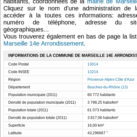
habitants, coordonnées de la
mairie de Marseil
Cliquez sur le nom d'une administration de l
accéder à la toutes ces informations: adresse
numéro de téléphone, adresse du site
géographiques...
Vous trouverez également en bas de page la lis
Marseille 14e Arrondissement
.
INFORMATIONS DE LA COMMUNE DE MARSEILLE 14E ARRONDI
Code Postal
13014
Code INSEE
13214
Région
Provence-Alpes-Côte d'Azur
Département
Bouches-du-Rhône (13)
Population municipale (2011)
60 772 habitants
Densité de population municipale (2011)
3 798,25 habs/km²
Population totale (2011)
61 073 habitants
Densité de population totale (2011)
3 817,06 habs/km²
Superficie
16,00 km²
Latitude
43,296667 °