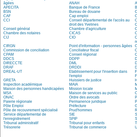
âgées
ANAH
APECITA
Banque de France
BSN
Bureau de douane
CAF
Cap emploi
CCI
Conseil départemental de l'accès au
droit des Yvelines
C
Conseil général
Chambre d'agriculture
C
Chambre des notaires
CICAS
C
CIJ
CIO
C
r
CIRGN
Point d'information - personnes âgées
Commission de conciliation
Conciliateur fiscal
C
CPAM
Conseil régional
DDCS
DDPP
DIRECCTE
DML
DRAF
DRDDI
DREAL-UT
Etablissement pour l'insertion dans
l'emploi
GRETA
Huissiers de justice
Inspection académique
MAIA
M
Maison des personnes handicapées
Mission locale
MSA
Maison de services au public
O
ONAC
Ordre des avocats
P
Paierie régionale
Permanence juridique
P
Pôle Emploi
Préfecture
G
Pôle de recouvrement spécialisé
Prud'hommes
R
Service départemental de
SIE
S
l'enregistrement
SPIP
Tribunal administratif
Tribunal pour enfants
T
Trésorerie
Tribunal de commerce