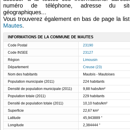
numéro de téléphone, adresse du site
géographiques...
Vous trouverez également en bas de page la lis
Mautes
.
INFORMATIONS DE LA COMMUNE DE MAUTES
Code Postal
23190
Code INSEE
23127
Région
Limousin
Département
Creuse (23)
Nom des habitants
Mautois - Mautoises
Population municipale (2011)
224 habitants
Densité de population municipale (2011)
9,88 habs/km²
Population totale (2011)
229 habitants
Densité de population totale (2011)
10,10 habs/km²
Superficie
22,67 km²
Latitude
45,943889 °
Longitude
2,384444 °