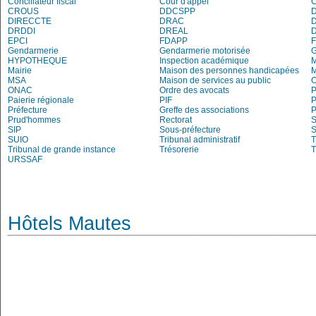
Conciliateur fiscal
Cour d'appel
C
CROUS
DDCSPP
DIRECCTE
DRAC
DRDDI
DREAL
EPCI
FDAPP
Gendarmerie
Gendarmerie motorisée
HYPOTHEQUE
Inspection académique
Mairie
Maison des personnes handicapées
M
MSA
Maison de services au public
O
ONAC
Ordre des avocats
P
Paierie régionale
PIF
P
Préfecture
Greffe des associations
P
Prud'hommes
Rectorat
S
SIP
Sous-préfecture
S
SUIO
Tribunal administratif
T
Tribunal de grande instance
Trésorerie
T
URSSAF
Hôtels Mautes