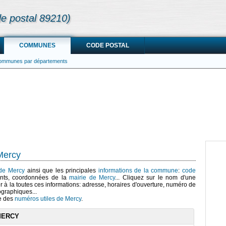
de postal 89210)
COMMUNES
CODE POSTAL
communes par départements
Mercy
 de Mercy
ainsi que les principales
informations de la commune
:
code
nts, coordonnées de la
mairie de Mercy
... Cliquez sur le nom d'une
r à la toutes ces informations: adresse, horaires d'ouverture, numéro de
ographiques...
te des
numéros utiles de Mercy
.
MERCY