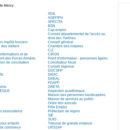
de Mercy:
ADIL
AGEFIPH
APECITA
BSN
Cap emploi
Conseil départemental de l'accès au
droit des Yvelines
es impôts fonciers
Conseil général
des métiers
Chambre des notaires
CIJ
informations et de
CIRGN
ent des Forces Armées
Point d'information - personnes âgées
on de conciliation
Conciliateur fiscal
Conseil régional
DDCSPP
TE
DRAC
DREAL
FDAPP
erie
GRETA
HEQUE
Inspection académique
Maison des personnes handicapées
Maison de services au public
Ordre des avocats
Pôle Emploi
s associations
Préfecture de région
SIE
SUIO
pour enfants
Tribunal de grande instance
 de commerce
URSSAF