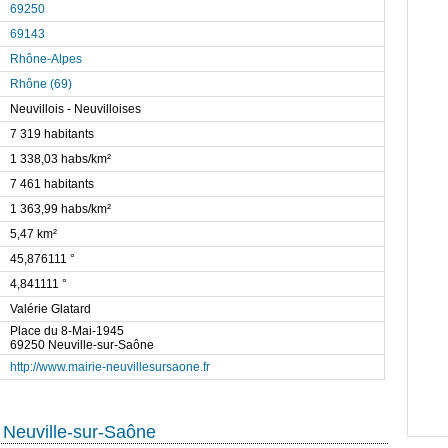
69250
69143
Rhône-Alpes
Rhône (69)
Neuvillois - Neuvilloises
7 319 habitants
1 338,03 habs/km²
7 461 habitants
1 363,99 habs/km²
5,47 km²
45,876111 °
4,841111 °
Valérie Glatard
Place du 8-Mai-1945
69250 Neuville-sur-Saône
http://www.mairie-neuvillesursaone.fr
 Neuville-sur-Saône