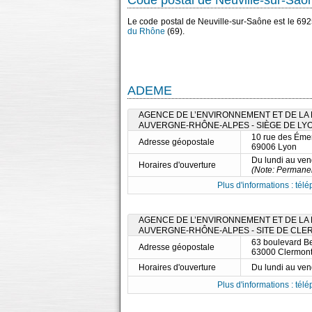
Code postal de Neuville-sur-Saô
Le code postal de Neuville-sur-Saône est le 69
du Rhône
(69).
ADEME
AGENCE DE L’ENVIRONNEMENT ET DE LA M
AUVERGNE-RHÔNE-ALPES - SIÈGE DE LY
10 rue des Éme
Adresse géopostale
69006 Lyon
Du lundi au ve
Horaires d'ouverture
(Note: Permane
Plus d'informations : télé
AGENCE DE L’ENVIRONNEMENT ET DE LA M
AUVERGNE-RHÔNE-ALPES - SITE DE CL
63 boulevard Be
Adresse géopostale
63000 Clermont
Horaires d'ouverture
Du lundi au ve
Plus d'informations : télé