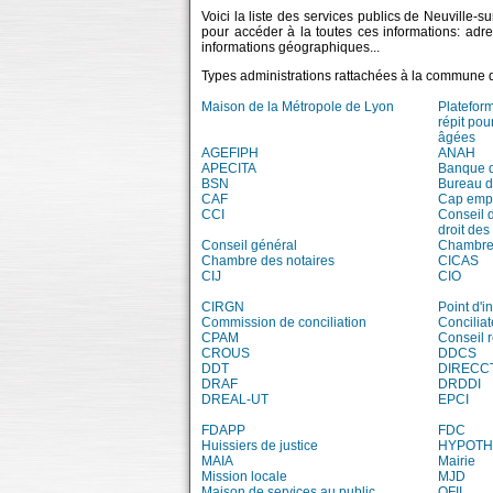
Voici la liste des services publics de Neuville-s
pour accéder à la toutes ces informations: adr
informations géographiques...
Types administrations rattachées à la commune 
Maison de la Métropole de Lyon
Platefor
répit pou
âgées
AGEFIPH
ANAH
APECITA
Banque 
BSN
Bureau 
CAF
Cap emp
CCI
Conseil 
droit des
Conseil général
Chambre 
Chambre des notaires
CICAS
CIJ
CIO
CIRGN
Point d'
Commission de conciliation
Conciliat
CPAM
Conseil 
CROUS
DDCS
DDT
DIRECC
DRAF
DRDDI
DREAL-UT
EPCI
FDAPP
FDC
Huissiers de justice
HYPOT
MAIA
Mairie
Mission locale
MJD
Maison de services au public
OFII