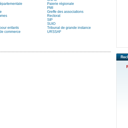
départementale
Paierie régionale
PMI
re
Greffe des associations
mmes
Rectorat
SIP
SUIO
pour enfants
Tribunal de grande instance
 de commerce
URSSAF
Rec
R