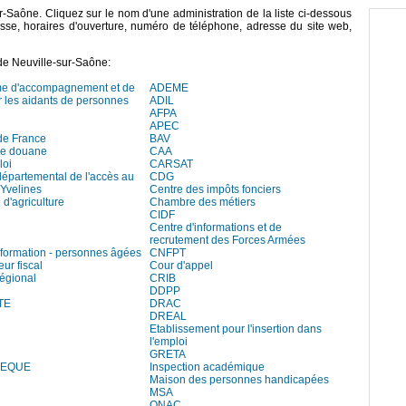
ur-Saône. Cliquez sur le nom d'une administration de la liste ci-dessous
esse, horaires d'ouverture, numéro de téléphone, adresse du site web,
de Neuville-sur-Saône:
me d'accompagnement et de
ADEME
r les aidants de personnes
ADIL
AFPA
APEC
de France
BAV
de douane
CAA
loi
CARSAT
départemental de l'accès au
CDG
 Yvelines
Centre des impôts fonciers
d'agriculture
Chambre des métiers
CIDF
Centre d'informations et de
recrutement des Forces Armées
information - personnes âgées
CNFPT
eur fiscal
Cour d'appel
régional
CRIB
DDPP
TE
DRAC
DREAL
Etablissement pour l'insertion dans
l'emploi
GRETA
HEQUE
Inspection académique
Maison des personnes handicapées
MSA
ONAC